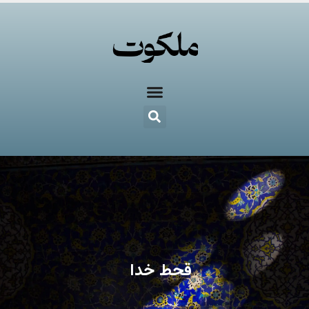
قحط خدا