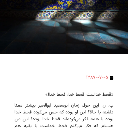
۱۳۸۷-۰۷-۰۵
«قحط خداست، قحط خدا، قحط خدا!»
پ. ن. این حرف زمان ابوسعید ابوالخیر بیشتر معنا
داشته یا حالا؟ این او بوده که حس می‌کرده قحط خدا
بوده یا همه فکر می‌کرده‌اند قحط خدا بوده؟ این من
هستم که فکر می‌کنم قحط خداست یا بقیه هم