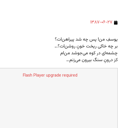
۱۳۸۷-۰۶-۲۷
یوسفِ من! پس چه شد پیراهن‌ات؟
بر چه خاکی ریخت خونِ روشن‌ات؟…
چشمه‌ای در کوه می‌جوشد من‌ام
کز درونِ سنگ بیرون می‌زنم…
Flash Player upgrade required