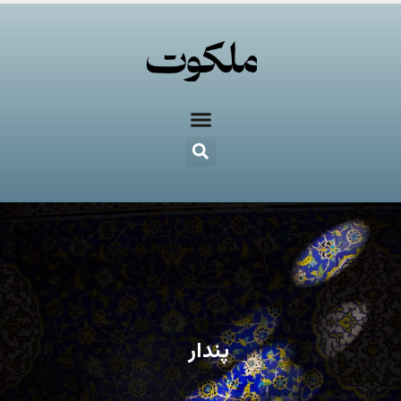
پندار