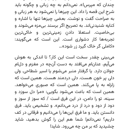
چندان که مپرس!». نمی‌دانم به چه زبانی و چگونه باید
شرحِ این قصه را داد. این چیزها را نمی‌شود به هر زبانی و
به صراحت گفت و نوشت. بعضی چیزها تنها با اشاره و
کنایه شنیدنی‌اند. به تصریح اگر برسند بی‌مزه می‌شوند و
بی‌خاصیت. استعلا دادنِ زمینی‌ترین و خاکی‌ترین
تجربه‌ها کار دشواری است. این است که می‌گویند:
«کاملی گر خاک گیرد زر شود»…
می‌بینی چقدر سخت است این کار؟ تا اندکی به هوش
می‌آیم، عنان‌ام می‌افتد به دستِ آن‌چه در مغزم و دل‌ام
جولان دارد. یا گرفتار منبر می‌شوم یا اسیر شطاحی. ولی
دلی پر خون هست. دلی دردمند هست. همین است که
زلزله به پا می‌کند. همین است که صبوری می‌خواهد.
همین است که باعث می‌شود بگویی: «مرا دل سوزد و
سینه، تو را دامن، در این فرق است / که سوز از سوز و
دود از دود و درد از درد می‌دانم». و تشخیص باید. فرق
دانستن باید. و ما فرقِ این‌ها را می‌دانیم و فرقانی در کف
داریم؟ نمی‌دانم! شما هم این را گوش بدهید، شاید
چشیدید که بر من چه می‌رود. شاید!