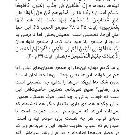
کینه‌ها زدوده: « إِنَّ الْمُتَّقِینَ فِی جَنَّاتٍ وَعُیُونٍ ادْخُلُوهَا
بِسَلاَمٍ آمِنِینَ وَنَزَعْنَا مَا فِی صُدُورِهِم مِّنْ غِلٍّ إِخْوَانًا عَلَى
سُرُرٍ مُّتَقَابِلِینَ لاَ یَمَسُّهُمْ فِیهَا نَصَبٌ وَمَا هُم مِّنْهَا
بِمُخْرَجِینَ» (آیات ۴۵ تا ۴۸ سوره‌ی الحجر، ۱۵). این خطِ
امانِ آن‌جا، تضمینی است اطمینان‌بخش. اما تا برسی به
این‌جا از میانه‌ی بلا عبور باید کرد، از میانه‌ی اغوا: «قَالَ
رَبِّ بِمَآ أَغْوَیْتَنِی لأُزَیِّنَنَّ لَهُمْ فِی الأَرْضِ وَلأُغْوِیَنَّهُمْ أَجْمَعِینَ
إِلاَّ عِبَادَکَ مِنْهُمُ الْمُخْلَصِینَ» (همان، آیات ۳۹ و ۴۰).
بر می‌گردم دوباره این‌ها را و همه‌ی هذیان‌های قبلی را با
هم می‌خوانم. این‌ها یعنی چه؟ این‌ها خطِ امان است؟
بدون شک نه!‌ این‌که این‌ها را بدانی، چه تضمینی است
برای رهایی؟ هیچ نمی‌دانم. کمترین خاصیت‌اش این
است که خودت بدانی با چه کسی طرف هستی. همین.
بدانی چگونه همزادی داری. یک بار دیگر هم نوشته‌ام که
نمی‌دانم این‌ها که می‌نویسم اسباب عقوبت است یا
مایه‌ی ثواب. هر چه هست برای خودم آینه‌ای است.
امیدوارم که اسبابِ عقوبت نشود. این را می‌دانم ولی که
در حصار فتنه‌ها افتاده‌ام و «دارم از زلفِ سیاه‌اش گله