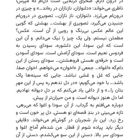
در درون دارم. صحرای کربلایی است دل‌ام که مپرس!
ناظری می‌خواند: «دلنوازان، نازنازان در ره‌اند…» و چیزی در
درون‌ام می‌لرزد. دلنوازان، ناز نازان… تصویری در درون‌ام
جنبیدن می‌گیرد، تصویری از بهشت… بهشتی که گویی
این عالم عکس بی‌رنگ و رویی از آن است. عکس؟
مطمئن نیستم. ولی یک چیز را نیک می‌دانم. و آن این
است که این سودا، این دلشوره، سودای رسیدن به
فردوس نعیم است. سودای آرامش است. سودای آسودن
است و خرقه‌ی هستی فروهشتن… سودای رستن از این
دام‌گه «اغوا»… جمعی از «اخوان» می‌خواهم. اخوان صفا.
جایی که غل و غشی نباشد. جایی که سینه‌ها پاک
باشد… با خود می‌گویم: «در دل ندهم ره پس از این مهرِ
بتان را…» و از داغی یاد می‌کنم که بر دلِ دیوانه نهادیم.
اما دل هنوز دیوانه است. و من حیران‌تر از پیش.
دوباره می‌افتم به گرداب. از آن سودا و اغوا که می‌رهی،
تازه می‌بینی در بندِ قصه‌ای نو هستی. دل پر خون است و
رخ زرد. این بار شجریان در گوش‌ام می‌خواند. دقایقی
دیگر باید پیاده شوم از قطار. من شده‌ام آماج اغوا و
سودای سر بالا. دستی از این سو می‌کشدم، دستی از آن