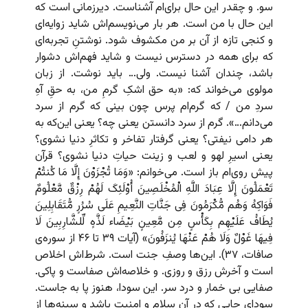
سو. و چقدر این حال برای‌ام آشناست. دیرزمانی است که
این حال با من است. هر بار می‌نویسم‌اش شاید زوایه‌ای
و کنجی تازه از آن بر من مکشوف شود. نوشتنِ تجربه‌ای
که برای همه در دسترس نیست و شاید فهم‌اش دشوار
باشد، چندان آشنا نیست. ولی… باید نوشت. از زبان
مولوی می‌خواند که: «به حق اشکِ گرمِ من، به حقِ آهِ
سردِ من / که گرم‌ام پرس چون بینی که گرم از سرد
می‌دانم…». گرم از سرد دانستن یعنی چه؟ یعنی این‌که به
هر دامی نیفتی؟ یعنی گرفتار تفاخر و تکاثرِ دنیا نشوی؟
یعنی اسیرِ لهو و لعب و زینت حیاتِ‌ دنیا نشوی؟ قرآن
پیش روی‌ام باز است. می‌خوانم: «وَمَا تُجْزَوْنَ إِلَّا مَا کُنتُمْ
تَعْمَلُونَ إِلَّا عِبَادَ اللَّهِ الْمُخْلَصِینَ أُوْلَئِکَ لَهُمْ رِزْقٌ مَّعْلُومٌ
فَوَاکِهُ وَهُم مُّکْرَمُونَ فِی جَنَّاتِ النَّعِیمِ عَلَى سُرُرٍ مُّتَقَابِلِینَ
یُطَافُ عَلَیْهِم بِکَأْسٍ مِن مَّعِینٍ بَیْضَاء لَذَّهٍ لِّلشَّارِبِینَ لَا
فِیهَا غَوْلٌ وَلَا هُمْ عَنْهَا یُنزَفُونَ» (آیات ۳۹ تا ۴۶ از سوره‌ی
صافات، ۳۷). این‌ها وصفِ جنت است. شرط‌اش اخلاص
است و آخرش رزق و روزی. و خلاصه‌اش صفاست و پاکی.
صفایی بی خمار و درد سر. این سودا، هنوز پا به جاست.
سودای جایی که در آن سلام و امنیت باشد و سینه‌ها از