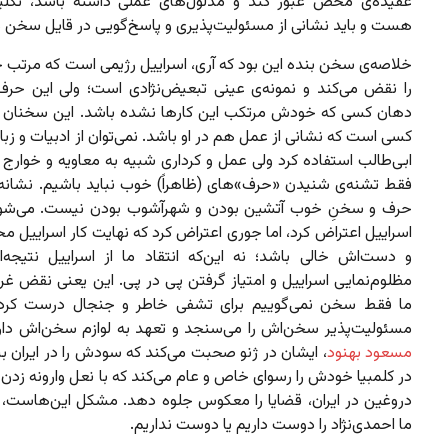
عقیده‌ی محض عبور کند و مدلول‌های عملی داشته باشد، تکلی
هست و باید نشانی از مسئولیت‌پذیری و پاسخ‌گویی در قایل سخن 
خلاصه‌ی سخن بنده این بود که آری، اسراییل رژیمی است که مرتب 
را نقض می‌کند و نمونه‌ی عینی تبعیض‌نژادی است؛ ولی این حرف 
دهان کسی که خودش مرتکب این کارها نشده باشد. این سخنان 
کسی است که نشانی از عمل هم در او باشد. نمی‌توان از ادبیات و زبا
ابی‌طالب استفاده کرد ولی عمل و کرداری شبیه به معاویه و خوارج
فقط تشنه‌ی شنیدن «حرف»های (ظاهراً) خوب نباید باشیم. نشانه
حرف و سخنِ خوب آتشین بودن و شهرآشوب بودن نیست. می‌شود
اسراییل اعتراض کرد، اما جوری اعتراض کرد که نهایت کار اسراییل 
و دست‌اش خالی باشد؛ نه این‌که انتقاد ما از اسراییل نتیجه
مظلوم‌نمایی اسراییل و امتیاز گرفتن پی در پی. این یعنی نقض غر
ما فقط سخن نمی‌گوییم برای تشفی خاطر و جنجال درست کردن
مسئولیت‌پذیر سخن‌اش را می‌سنجد و تعهد به لوازم سخن‌اش دار
مسعود بهنود
، ایشان در ژنو صحبت می‌کند که سودش را در ایران بب
در کلمبیا خودش را رسوای خاص و عام می‌کند که با نعل وارونه زدن 
دروغین در ایران، قضایا را معکوس جلوه دهد. مشکل این‌هاست، ن
ما احمدی‌نژاد را دوست داریم یا دوست نداریم.