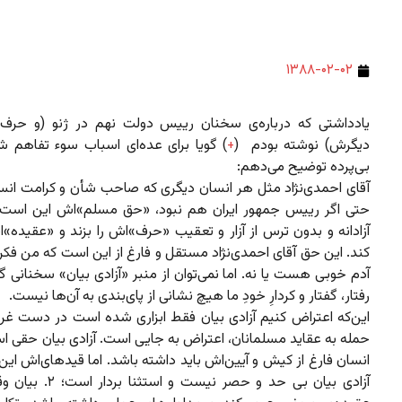
۱۳۸۸-۰۲-۰۲
یادداشتی که درباره‌ی سخنان رییس دولت نهم در ژنو (و حرف‌
دیگرش) نوشته بودم (
+
) گویا برای عده‌ای اسباب سوء تفاهم 
بی‌پرده توضیح می‌دهم:
آقای احمدی‌نژاد مثل هر انسان دیگری که صاحب شأن و کرامت انس
حتی اگر رییس جمهور ایران هم نبود، «حق مسلم»اش این است ک
آزادانه و بدون ترس از آزار و تعقیب «حرف»‌اش را بزند و «عقیده»ا
کند. این حق آقای احمدی‌نژاد مستقل و فارغ از این است که من فکر 
آدم خوبی هست یا نه. اما نمی‌توان از منبر «آزادی بیان» سخنانی 
رفتار، گفتار و کردارِ خودِ ما هیچ نشانی از پای‌بندی به آن‌ها نیست.
این‌که اعتراض کنیم آزادی بیان فقط ابزاری شده است در دست غربی
حمله به عقاید مسلمانان، اعتراض به جایی است. آزادی بیان حقی ا
آزادی بیان بی حد و حصر نیست و ا