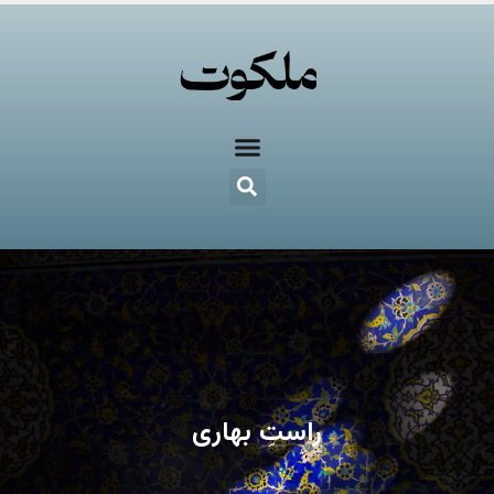
راستِ بهاری