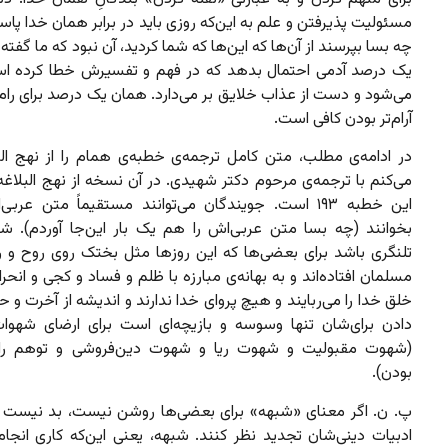
مسئولیت پذیرفتن و علم به این‌که روزی باید در برابر همان خدا پا
چه بسا بپرسند از آن‌ها که این‌ها که شما کردید، آن نبود که ما گفته 
یک درصد آدمی احتمال بدهد که در فهم و تفسیرش خطا کرده است
می‌شود و دست از عذاب خلایق بر می‌دارد. همان یک درصد برای رام
آرام‌تر بودن کافی است.
در ادامه‌ی مطلب، متن کامل ترجمه‌ی خطبه‌ی همام را از نهج الب
می‌کنم با ترجمه‌ی مرحوم دکتر شهیدی. در آن نسخه از نهج البلاغه
این خطبه ۱۹۳ است. جویندگان می‌توانند مستقیماً متن عربی
بخوانند (چه بسا متن عربی‌اش را هم یک بار این‌جا آوردم). شای
تلنگری باشد برای بعضی‌ها که این روزها مثل بختک روی روح و ر
مسلمان افتاده‌اند و به بهانه‌ی مبارزه با ظلم و فساد و کجی و انحر
خلق خدا را می‌ربایند و هیچ پروای خدا ندارند و اندیشه از آخرت 
دادن برای‌شان تنها وسوسه و بازیچه‌ای است برای ارضای شهوا
(شهوت مقبولیت و شهوت ریا و شهوت دین‌فروشی و توهم ر
بودن).
پ. ن. اگر معنای «شبهه» برای بعضی‌ها روشن نیست، بد نیست ی
ادبیات دینی‌شان تجدید نظر کنند. شبهه، یعنی این‌که کاری انجا