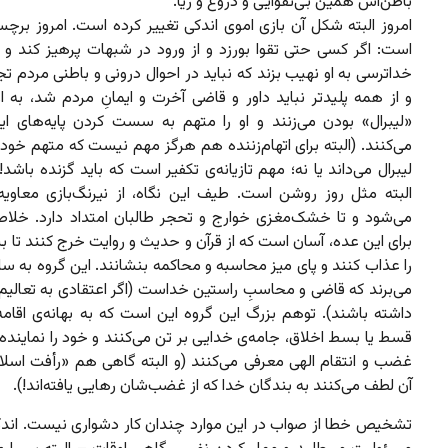
باطن‌اش همین بی‌تقوایی و دروغ و ریا.
امروز البته شکل آن بازی اموی اندکی تغییر کرده است. امروز برچ
است: اگر کسی حتی تقوا بورزد و از ورود در شبهات پرهیز کند و پ
خداترسی به او نهیب بزند که نباید در احوال درونی و باطنی مردم
و از همه پلیدتر نباید داور و قاضی آخرت و ایمانِ مردم شد، به 
«لیبرال» بودن می‌زنند و او را متهم به سست کردن پایه‌های ای
می‌کنند. (البته برای اتهام‌زننده هم هرگز مهم نیست که متهم خودش
لیبرال می‌داند یا نه؛ مهم تازیانه‌ی تکفیر است که باید گزنده باشد!
البته مثل روز روشن است. طیف این نگاه، از نیرنگ‌بازی معاویه‌
می‌شود و تا خشک‌مغزی خوارج و تحجر طالبان امتداد دارد. خلاص
برای این عده، آسان است که از قرآن و حدیث و روایت خرج کنند تا ب
را عذاب کنند و پای میز محاسبه و محاکمه بنشانند. این گروه به ساد
می‌برند که قاضی و محاسبِ راستین خداست (اگر اعتقادی به تعالیم
داشته باشند). توهم بزرگ این گروه این است که به بهانه‌ی اقامه
قسط یا بسط اخلاق، جامه‌ی خدایی بر تن می‌کنند و خود را نمایند
غضب و انتقام الهی معرفی می‌کنند (و البته گاهی هم «رأفت اسلام
آن لطف می‌کنند به بندگان خدا که از غضب‌شان رهایی یافته‌اند!).
تشخیص خطا از صواب در این موارد چندان کار دشواری نیست. اندک