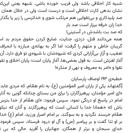
شبیه کار اخلاقی باشد ولی فریب خورده باشی. شبهه یعنی این‌که
نشان بدهی کارت اخلاقی است و درست است ولی در خلال همان کا
صد پلیدکاری و بی‌تقوایی هم مرتکب شوی و خداترسی را زیر پا بگذار
خدا زان خرقه بیزار است صد بار
که صد بت باشدش در آستینی!
همه می‌دانند قتل، دزدی، جنایت، ضایع کردن حقوق مردم بد اس
گریبان خاطی و متهم را گرفت؛ اما اگر به بهانه‌ی مبارزه با انحرا
تعقیب و آزارِ بی‌آزارانی کردی که شیوه‌شان با شیوه‌ی تو فرق دارد، آ
آغاز لغزش است. به قول بعضی‌ها، آغازِ پایان است؛ پایان اخلاق و تقو
تقوا و «امر به معروف و نهی از منکر»!
خطبه‌ی ۱۹۳ اوصاف پارسایان
[گفته‏اند یکى از یاران امیر المؤمنین (ع)، به نام همّام، که مردى عاب
«اى امیر مؤمنان، پرهیزگاران را براى من بستاى چنانکه گویى به آنان
امام در پاسخ او درنگى نمود، سپس فرمود: «اى همّام از خدا بترس 
باش که «همانا خدا با کسانى است که پرهیزگارند و آنان که نیکو 
همّام خرسند نگردید و به سوگند، بر امام اصرار ورزید. امام (ع) خدا 
بر او ثنا گفت و بر پیامبر (ص) و آل او درود فرستاد، سپس فرمود:] 
خداى سبحان و برتر از همگان، جهانیان را آفرید حالى که بى نیا