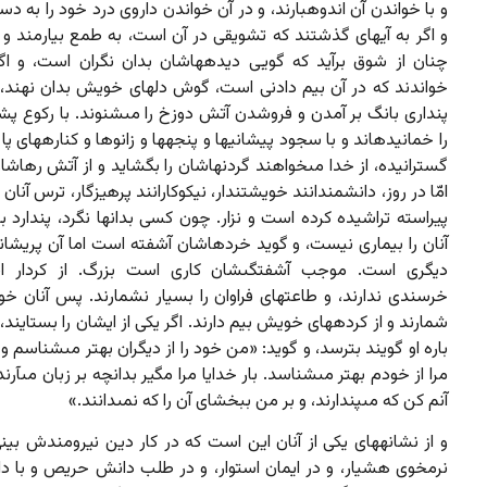
و با خواندن آن اندوهبارند، و در آن خواندن داروى درد خود را به دست
و اگر به آیه‏اى گذشتند که تشویقى در آن است، به طمع بیارمند و
چنان از شوق برآید که گویى دیده‏هاشان بدان نگران است، و اگر آ
خواندند که در آن بیم دادنى است، گوش دلهاى خویش بدان نهند، 
پندارى بانگ بر آمدن و فروشدن آتش دوزخ را مى‏شنوند. با رکوع پ
را خمانیده‏اند و با سجود پیشانیها و پنجه‏ها و زانوها و کناره‏هاى پا 
گسترانیده، از خدا مى‏خواهند گردنهاشان را بگشاید و از آتش رهاشان
امّا در روز، دانشمندانند خویشتندار، نیکوکارانند پرهیزگار، ترس آنان 
پیراسته تراشیده کرده است و نزار. چون کسى بدانها نگرد، پندارد بیما
آنان را بیمارى نیست، و گوید خردهاشان آشفته است اما آن پریشان
دیگرى است. موجب آشفتگى‏شان کارى است بزرگ. از کردار ا
خرسندى ندارند، و طاعتهاى فراوان را بسیار نشمارند. پس آنان خود
شمارند و از کرده‏هاى خویش بیم دارند. اگر یکى از ایشان را بستایند، 
باره او گویند بترسد، و گوید: «من خود را از دیگران بهتر مى‏شناسم 
مرا از خودم بهتر مى‏شناسد. بار خدایا مرا مگیر بدانچه بر زبان مى‏آرند،
آنم کن که مى‏پندارند، و بر من ببخشاى آن را که نمى‏دانند.»
و از نشانه‏هاى یکى از آنان این است که در کار دین نیرومندش بینى 
نرمخوى هشیار، و در ایمان استوار، و در طلب دانش حریص و با د