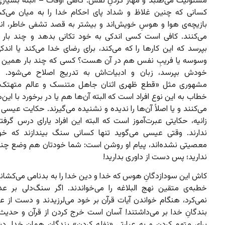
مسئولیت می‌طلبد و مهار کردنِ نفس. گاهی اوقات – البته بسیاری
کسانی که چنین غلاظ و شداد پای احکام خدا را به میان می‌ک
بازیچه‌ی هوا و هوسِ خویش‌اند و بیشتر به قصد تشفی خاطر، انت
می‌کنند. کافی است کسی اندکی به خود تکانی بدهد و چند بار
بپرسد که این کارها را که می‌کند، برای رضای خدا می‌کند یا اندک
وسوسه یا فریبِ نفس هم در آن هست؟ کسی که چند بار همین سؤ
خودش بپرسد، زبان و ادبیات‌اش به تدریج اصلاح می‌شود. ر
مشهوری مثل «قطع ظهری اثنان جاهل متنسک و عالم متهتک…»
خطاب به این نوع افراد است که البته آن‌ها هم یا در برخورد با این‌ه
می‌کنند و یا اصلاً آن‌ها را ندیده و نشنیده می‌گیرند. حکایت عیسی 
زانیه، حکایتی عبرت‌آموز است که البته این افراد یارای درس گرفتن
ندارند. وقتی عیسی می‌گوید تنها کسانی سنگ بیندازند که خ
معصیتی نشده‌اند، پیام او روشن است: شما خودتان هم وضع چند
ندارید؛ پس دست از داوری بدارید!
کاش این سودازدگانِ هوس که خدا و دین خدا را به بدنامی می‌کشانن
خطبه‌ی متقین نهج البلاغه را می‌خواندند. اگر سنگ‌دلی بر عده
نمی‌کرد، هنگام خواندن آیات قرآن بر خود می‌لرزیدند و دست از ع
بندگانِ خدا بر می‌داشتند! آسان است خرج کردن از قرآن و حدیث 
برای متهم کردن و به عبارتی «نفله کردن» بندگانِ همان خدا. د