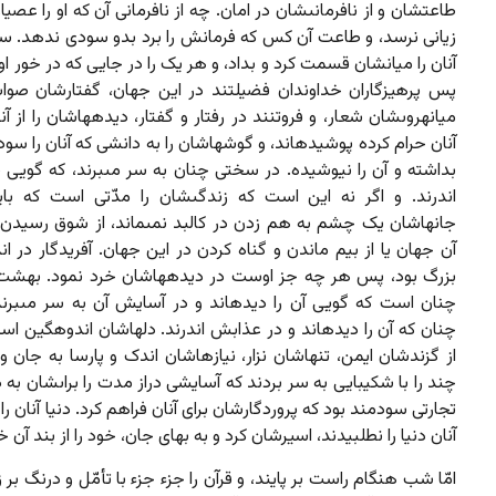
طاعتشان و از نافرمانى‏شان در امان. چه از نافرمانى آن که او را عصیا
زیانى نرسد، و طاعت آن کس که فرمانش را برد بدو سودى ندهد. 
آنان را میانشان قسمت کرد و بداد، و هر یک را در جایى که در خور ا
پس پرهیزگاران خداوندان فضیلتند در این جهان، گفتارشان صو
میانه‏روى‏شان شعار، و فروتنند در رفتار و گفتار، دیده‏هاشان را از آ
آنان حرام کرده پوشیده‏اند، و گوشهاشان را به دانشى که آنان را س
بداشته و آن را نیوشیده. در سختى چنان به سر مى‏برند، که گویى 
اندرند. و اگر نه این است که زندگى‏شان را مدّتى است که باید
جانهاشان یک چشم به هم زدن در کالبد نمى‏ماند، از شوق رسیدن 
آن جهان یا از بیم ماندن و گناه کردن در این جهان. آفریدگار در ان
بزرگ بود، پس هر چه جز اوست در دیده‏هاشان خرد نمود. بهشت ب
چنان است که گویى آن را دیده‏اند و در آسایش آن به سر مى‏برند
چنان که آن را دیده‏اند و در عذابش اندرند. دلهاشان اندوهگین ا
از گزندشان ایمن، تن‏هاشان نزار، نیازهاشان اندک و پارسا به جان و
چند را با شکیبایى به سر بردند که آسایشى دراز مدت را براى‏شان به دن
تجارتى سودمند بود که پروردگارشان براى آنان فراهم کرد. دنیا آنان ر
آنان دنیا را نطلبیدند، اسیرشان کرد و به بهاى جان، خود را از بند آن خ
امّا شب هنگام راست بر پایند، و قرآن را جزء جزء با تأمّل و درنگ بر ز