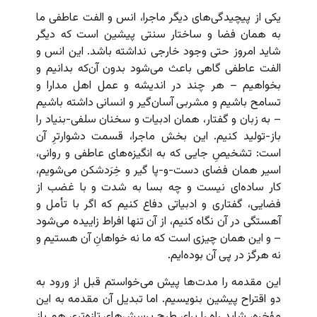
یکی از پیچیدگی‌های دیگر ماجرا، انس و الفت عاطفی ما
به همان فضا و ساختار سنتی پیشین است که دیگر
شاید امروز حتی وجود خارجی نداشته باشد. این انس و
الفت عاطفی گاهی باعث می‌شود بدون آن‌که بدانیم و
بخواهیم – هر چند در اندیشه و عمل اهل مدارا و
تسامح باشیم و مشربی آسان‌گیر و انسانی داشته باشیم
– به زبان و گفتار، همان ادبیات و سخنان سلفی-بنیاد را
باز-تولید کنیم. این بخش ماجرا، قسمت دشوارترِ آن
است: تشخیصِ جایی که به انگیزه‌های عاطفی و روانی،
اسیر همان فضای دست-و-پا گیر و خِرَدشکن می‌شویم،
کار ساده‌ای نیست و چه بسا به شدت و با غضب از
فضایی، گفتاری و ادبیاتی دفاع کنیم که اگر با تأمل و
آهستگی در آن نگاه کنیم، از آن تنها افراط زاییده می‌شود
– و این همان چیزی است که ما نه خواهانِ آن هستیم و
نه هرگز در پی آن بوده‌ایم.
این مقدمه را مدت‌ها پیش می‌خواستم قبل از ورود به
دو اقتراح پیشین بنویسیم. اما تبدیل آن مقدمه به این
مؤخره، شاید راه را برای طرح پرسش‌های تازه‌تری هم باز