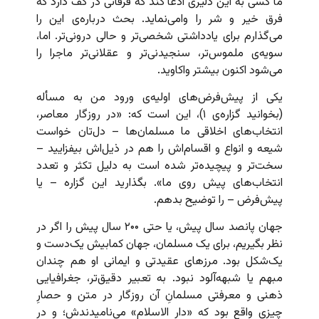
ما کسی به این دلیری ادعا کند که فرقانی در کف دارد که
فرق خیر و شر را وامی‌نماید. بحث درباره‌ی این را
می‌گذارم برای یادداشتی شخصی‌تر و حالی درونی‌تر. اما،
سویه‌ی ملموس‌تر، سنجیدنی‌تر و عقلانی‌تر ماجرا را
می‌شود اکنون بیشتر واکاوید.
یکی از پیش‌فرض‌های اولیه‌ی ورود من به مسأله
(بخوانید گزاره‌ی ۱)، این است که: «در روزگار معاصر،
انتخاب‌های اخلاقی ما مسلمان‌ها – دل‌تان خواست
شیعه و انواع و اقسام‌اش را هم در ذیل‌اش بیفزایید –
سخت‌تر و پیچیده‌تر شده است به دلیل تکثر و تعدد
انتخاب‌های پیش روی ما». بگذارید این گزاره – یا
پیش‌فرض – را توضیح بدهم.
جهان پانصد سال پیش، یا حتی ۲۰۰ سال پیش را اگر در
نظر بگیریم، برای یک مسلمان، جهان کمابیش یک‌دست و
یک‌شکل بود. مرزهای عقیدتی و ایمانی او هم چندان
مبهم یا شبهه‌آلود نبود. به تعبیر دقیق‌تر، جغرافیایی
ذهنی و معرفتی مسلمانِ آن روزگار در متن و حصارِ
چیزی واقع بود که «دار الاسلام» می‌نامیدندش؛ و در