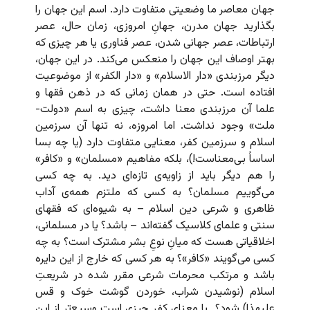
جهان معاصر ما وضعیتی متفاوت دارد. اسم این جهان را
بگذارید جهان مدرن، جهانِ امروزی، زمان حال، عصر
ارتباطات، عصر جهانی‌ شدن، عصر فناوری یا هر چیزی که
بهتر اوصاف این جهان را منعکس می‌کند. در این جهان،
دیگر مرزبندی «دار الاسلام» و «دار الکفر» از موضوعیت
افتاده است. حتی در همان زمانی که در ذهن فقها و
علما آن مرزبندی معنا داشت، چیزی به اسم «دولت-
ملت» وجود نداشت. اما امروزه، نه تنها آن سرزمین
اسلام و سرزمین کفر، معنایی متفاوت دارد (یا چه بسا
اساساً بی‌معناست!)، بلکه مفاهیم «مسلمان» و «کافر»
را هم دیگر باید از زاویه‌ی تازه‌ای دید. به چه کسی
می‌گوییم مسلمان؟ به کسی که ملتزم همه‌ی آداب
ظاهری و شرعی دین اسلام – به شیوه‌ای که فقهای
سنتی و علمای کلاسیک گفته‌اند – باشد؟ یا در مسلمانی،
اخلاقیاتی هست که میانِ نوعِ بشر مشترک است؟ به چه
کسی می‌گویند «کافر»؟ به هر کسی که خارج از این دایره‌
باشد و مرتکب محرمات شرعی مقرر شده در شریعتِ
اسلام (نوشیدن شراب، خوردن گوشت خوک و قس
علیهذا) شود؟ یا معنای کفر چیزی است وسیع‌تر از این