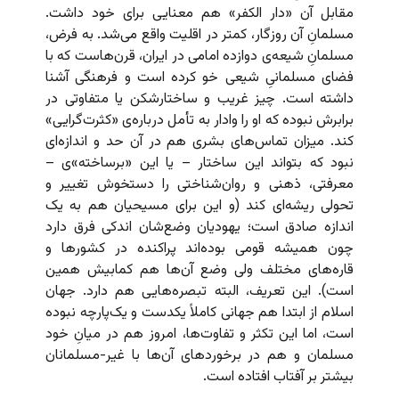
مقابل آن «دار الکفر» هم معنایی برای خود داشت.
مسلمانِ آن روزگار، کمتر در اقلیت واقع می‌شد. به فرض،
مسلمانِ شیعه‌ی دوازده‌ امامی در ایران،‌ قرن‌هاست که با
فضای مسلمانیِ شیعی خو کرده است و فرهنگی آشنا
داشته است. چیز غریب و ساختارشکن یا متفاوتی در
برابرش نبوده که او را وادار به تأمل درباره‌ی «کثرت‌گرایی»
کند. میزان تماس‌های بشری هم در آن حد و اندازه‌ای
نبود که بتواند این ساختار – یا این «برساخته»ی –
معرفتی، ذهنی و روان‌شناختی را دستخوش تغییر و
تحولی ریشه‌ای کند (و این برای مسیحیان هم به یک
اندازه صادق است؛ یهودیان وضع‌شان اندکی فرق دارد
چون همیشه قومی بوده‌اند پراکنده در کشورها و
قاره‌های مختلف ولی وضع آن‌ها هم کمابیش همین
است). این تعریف، البته تبصر‌ه‌هایی هم دارد. جهان
اسلام از ابتدا هم جهانی کاملاً یکدست و یک‌پارچه نبوده
است، اما این تکثر و تفاوت‌ها،‌ امروز هم در میانِ خود
مسلمان و هم در برخوردهای آن‌ها با غیر-مسلمانان
بیشتر بر آفتاب افتاده است.