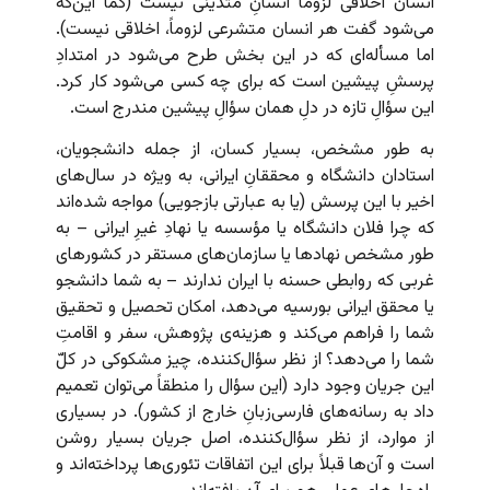
انسان اخلاقی لزوماً انسانِ متدینی نیست (کما این‌که
می‌شود گفت هر انسان متشرعی لزوماً، اخلاقی نیست).
اما مسأله‌ای که در این بخش طرح می‌شود در امتدادِ
پرسشِ پیشین است که برای چه کسی می‌شود کار کرد.
این سؤالِ تازه در دلِ همان سؤالِ پیشین مندرج است.
به طور مشخص، بسیار کسان، از جمله دانشجویان،
استادان دانشگاه و محققانِ ایرانی، به ویژه در سال‌های
اخیر با این پرسش (یا به عبارتی بازجویی) مواجه شده‌اند
که چرا فلان دانشگاه یا مؤسسه یا نهادِ غیرِ ایرانی – به
طور مشخص نهادها یا سازمان‌های مستقر در کشورهای
غربی که روابطی حسنه با ایران ندارند – به شما دانشجو
یا محقق ایرانی بورسیه می‌دهد، امکان تحصیل و تحقیق
شما را فراهم می‌کند و هزینه‌ی پژوهش، سفر و اقامتِ
شما را می‌دهد؟ از نظر سؤال‌کننده، چیز مشکوکی در کلّ
این جریان وجود دارد (این سؤال را منطقاً می‌توان تعمیم
داد به رسانه‌های فارسی‌زبانِ خارج از کشور). در بسیاری
از موارد، از نظر سؤال‌کننده، اصل جریان بسیار روشن
است و آن‌ها قبلاً برای این اتفاقات تئوری‌ها پرداخته‌اند و