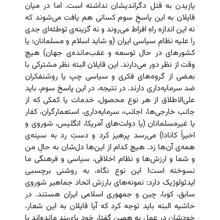
یازیدن به قتل دگراندیشان نداشته است. اما در میان
قایلان به این پاسخِ سوم کسانی هم یافت می‌شوند که
نه این اندازه راهِ افراط می‌روند و نه گزینه‌ی توطئه‌ای جدی
را علیه نظامِ سیاسی ایران (و شاید اسلام و مسلمانان؛ یا
کشورهای در حال توسعه و عقب‌مانده‌ی جهان) هیچ
وقت از نظر دور می‌دارند. این قایلان البته نظر مشترکی با
بعضی از گروه‌های فکری و سیاسی چپ یا روشنفکران
ضد سرمایه‌داری دارند. در نتیجه، در این پاسخ سوم، باید
علی‌الاطلاق از هر نوع محصول، خدمات یا کمکی که از
جانب خارجی‌ها، اجانب، سرمایه‌داری، استعمارگران، کفار
یا غیرمسلمانان (یا دولت‌های آمریکا، انگلیس، شوروی و
اخیراً کانادا) می‌رسد پرهیز کرد و دستِ رد به سینه‌ی
همه‌ی آن‌ها زد. هیچ کدام از این‌ها دل‌شان به حالِ من
و شما و ارزش‌ها و نظام اخلاقی، سیاسی و فرهنگی ما
نسوخته است! این نوع نگاه، به روشنی برچسبی
ایدئولوژیک دارد: نمونه‌های بارزش اتحاد جماهیر شوروی
سابق، کوبا، چین و جمهوری اسلامی ایران هستند. در
حاشیه البته باید توجه کرد که آیا قایلان به این شعار،
خودشان در عمل به همین گفتارِ خود پای‌بند مانده‌اند یا