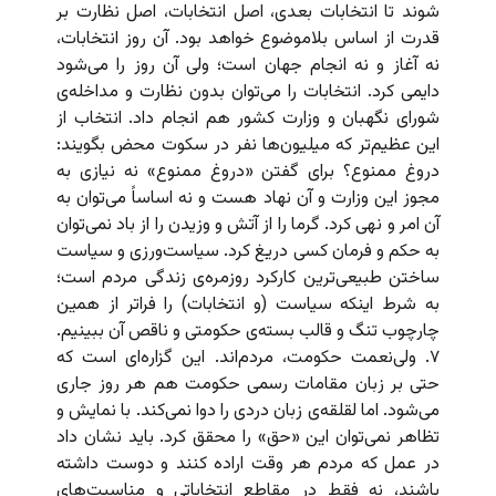
شوند تا انتخابات بعدی، اصل انتخابات، اصل نظارت بر
قدرت از اساس بلاموضوع خواهد بود. آن روز انتخابات،
نه آغاز و نه انجام جهان است؛ ولی آن روز را می‌شود
دایمی کرد. انتخابات را می‌توان بدون نظارت و مداخله‌ی
شورای نگهبان و وزارت کشور هم انجام داد. انتخاب از
این عظیم‌تر که میلیون‌ها نفر در سکوت محض بگویند:
دروغ ممنوع؟ برای گفتن «دروغ ممنوع» نه نیازی به
مجوز این وزارت و آن نهاد هست و نه اساساً می‌توان به
آن امر و نهی کرد. گرما را از آتش و وزیدن را از باد نمی‌توان
به حکم و فرمان کسی دریغ کرد. سیاست‌ورزی و سیاست
ساختن طبیعی‌ترین کارکرد روزمره‌ی زندگی مردم است؛
به شرط اینکه سیاست (و انتخابات) را فراتر از همین
چارچوب تنگ و قالب بسته‌ی حکومتی و ناقص آن ببینیم.
۷. ولی‌نعمت حکومت، مردم‌اند. این گزاره‌ای است که
حتی بر زبان مقامات رسمی حکومت هم هر روز جاری
می‌شود. اما لقلقه‌ی زبان دردی را دوا نمی‌کند. با نمایش و
تظاهر نمی‌توان این «حق» را محقق کرد. باید نشان داد
در عمل که مردم هر وقت اراده کنند و دوست داشته
باشند، نه فقط در مقاطع انتخاباتی و مناسبت‌های