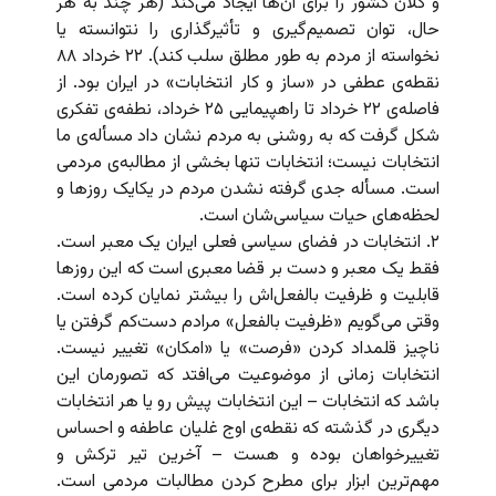
و کلان کشور را برای آن‌ها ایجاد می‌کند (هر چند به هر
حال، توان تصمیم‌گیری و تأثیرگذاری را نتوانسته یا
نخواسته از مردم به طور مطلق سلب کند). ۲۲ خرداد ۸۸
نقطه‌ی عطفی در «ساز و کار انتخابات» در ایران بود. از
فاصله‌ی ۲۲ خرداد تا راهپیمایی ۲۵ خرداد، نطفه‌ی تفکری
شکل گرفت که به روشنی به مردم نشان داد مسأله‌ی ما
انتخابات نیست؛ انتخابات تنها بخشی از مطالبه‌ی مردمی
است. مسأله جدی گرفته نشدن مردم در یکایک روزها و
لحظه‌های حیات سیاسی‌شان است.
۲. انتخابات در فضای سیاسی فعلی ایران یک معبر است.
فقط یک معبر و دست بر قضا معبری است که این روزها
قابلیت و ظرفیت بالفعل‌اش را بیشتر نمایان کرده است.
وقتی می‌گویم «ظرفیت بالفعل» مرادم دست‌کم گرفتن یا
ناچیز قلمداد کردن «فرصت» یا «امکان» تغییر نیست.
انتخابات زمانی از موضوعیت می‌افتد که تصورمان این
باشد که انتخابات – این انتخابات پیش رو یا هر انتخابات
دیگری در گذشته که نقطه‌ی اوج غلیان عاطفه و احساس
تغییرخواهان بوده و هست – آخرین تیر ترکش و
مهم‌ترین ابزار برای مطرح کردن مطالبات مردمی است.