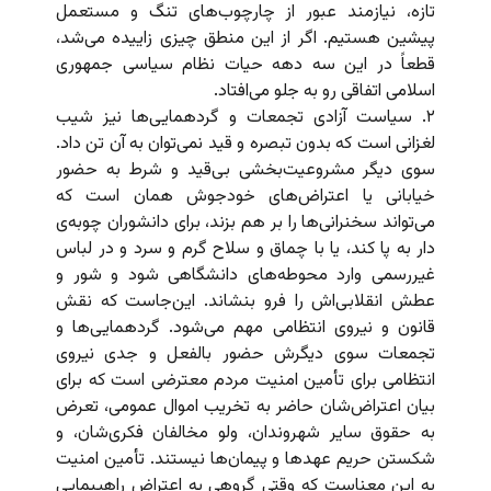
تازه، نیازمند عبور از چارچوب‌های تنگ و مستعمل
پیشین هستیم. اگر از این منطق چیزی زاییده می‌شد،‌
قطعاً در این سه دهه حیات نظام سیاسی جمهوری
اسلامی اتفاقی رو به جلو می‌افتاد.
۲. سیاست آزادی تجمعات و گردهمایی‌ها نیز شیب
لغزانی است که بدون تبصره و قید نمی‌توان به آن تن داد.
سوی دیگر مشروعیت‌بخشی بی‌قید و شرط به حضور
خیابانی یا اعتراض‌های خودجوش همان است که
می‌تواند سخنرانی‌ها را بر هم بزند، برای دانشوران چوبه‌ی
دار به پا کند، یا با چماق و سلاح گرم و سرد و در لباس
غیررسمی وارد محوطه‌های دانشگاهی شود و شور و
عطش انقلابی‌اش را فرو بنشاند. این‌جاست که نقش
قانون و نیروی انتظامی مهم می‌شود. گردهمایی‌ها و
تجمعات سوی دیگرش حضور بالفعل و جدی نیروی
انتظامی برای تأمین امنیت مردم معترضی است که برای
بیان اعتراض‌شان حاضر به تخریب اموال عمومی، تعرض
به حقوق سایر شهروندان، ولو مخالفان فکری‌شان، و
شکستن حریم عهدها و پیمان‌ها نیستند. تأمین امنیت
به این معناست که وقتی گروهی به اعتراض راهپیمایی