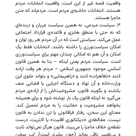
واقعیت قصه غیر از این است. واقعیت انتخابات مردم
هستند. انتخابات حاشیه‌ی مردم است. مردم‌اند که متن
ماجرا هستند.
۳. سیاست مردمی، نه همین سیاست عریان و درنده‌ای
که نه حتی با منطق هابزی و قاعده‌ی قرارداد اجتماعی
عمل می‌کند، سیاستی است که در آن مردم هر روز توان و
امکان سیاست‌ورزی را داشته باشند. انتخابات فقط یک
امکان و آن هم نه امکانی چندان مهم برای سیاست‌ورزی
است. سیاست مردم یعنی اینکه – بنا به همین قانون
اساسی موجود جمهوری اسلامی – مردم هر وقت اراده
کنند «تظاهرات» کنند و «راهپیمایی» و بتواند جلوی این
وزارت‌خانه و آن نهاد و دستگاه اجرایی یا قضایی صف
بکشند و بگویند قانون، مشروعیت‌اش را از اراده‌ی مردم
می‌گیرد نه اینکه قانون یک بار نوشته شود و برای همیشه
بخواهد مشروعیت و حقانیت را به مردم تحمیل کند.
معنای این سخن، رفتار فراقانونی یا تن ندادن به قانون
نیست. مغالطه‌ی «دیکتاتوری اقلیت» یا اکثریت، درست
نقطه‌ی خلاف ماجرا را می‌بیند. قانون هرگز نمی‌تواند ثابت
و بی‌تغییر باقی بماند (چون بشری است). لب سخن