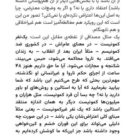
از آن باشد یا با بخش‌هایی دیگر از آن هم‌پوشانی داشته
باشد) اعتقاد داری یا نه؟ و اگر به وضع‌ات معترضی، چرا
به اصل این‌ها اعتراض نکرده‌ای یا نمی‌کنی؟ تصور من این
است که این رویکرد هم مغالطه‌آمیز است هم غیراخلاقی
و هم نابهنگام.
یک مثال مصداقی از نقطه‌ی مقابل این است:
یک‌نفر
کمونیست – در معنای عام‌اش – در کشوری ضد
کمونیسم – مثلاً ایران بعد از انقلاب – به زندان
می‌افتد. به ناروا محاکمه می‌شود، حبس می‌بیند،
شکنجه و مجازات می‌شود. آیا ما حق داریم هنوز ۴۸
ساعت از اجرای حکم ناروا و غیرانسانی او نگذشته،
مهم‌ترین بحثی که طرح می‌کنیم این باشد که شما
بیایید بفرمایید که آیا به استالین و روش‌های او باور
دارید یا نه؟ چه بسا آن فرد کمونیست، مثل هزاران و
میلیون‌ها کمونیست دیگر به همان اندازه منتقد
استالین باشد که یک نفر غیرکمونیست – یعنی مثلاً
مبنای کلی اعتراض‌شان یکی باشد – در این صورت چه
دلیلی می‌تواند برای این فوران خشم و کین‌خواهی
وجود داشته باشد جز این‌که ما کوشش کرده‌ایم به