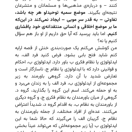
کنند – و درباره‌ی مذهبی‌ها و مسلمانان و متشرعان
نتیجه‌ای بگیرند.
موضع سمیه توحیدلو هر چه باشد،
تفاوتی – به قدر سرِ مویی – ایجاد نمی‌کند در این‌که
ما بر موضع اخلاقی و انسانی منتقدانه‌ی خود پافشاری
کنیم
. اما باید پرسید که آیا حق داریم از او باز هم سؤال
کنیم یا نه؟
من کوشش می‌کنم یک صورت‌بندی خنثی از قصه ارایه
کنم شاید فتح بابی بشود. فرض کنید فرد الف، به
ایدئولوژی یا نظام فکری ب باور دارد. ایدئولوژی ب، احکام
و قوانینی دارد که با ایدئولوژی یا نظام ج، ناسازگار است و
تعارض شدید با آن دارد. گروهی باورمند به زیر
مجموعه‌ای از ایدئولوژی ب، فرد الف را به زندان می‌برد و
به او حمله می‌کند. اسم این گروه را بگذارید، گروه د.
گروهی از میان باورمندان به نظام فکری ج، و گروه دیگری
از باورمندان به نظام ب، به اقدام گروه د، شدیداً اعتراض
می‌کنند. عده‌ای از افراد مختلف، از جمله باورمندان به
نظام ج، گریبان الف را می‌گیرند که حالا شما به این
ایدئولوژی ب (یا زیر مجموعه‌اش که می‌تواند عیناً بخشی