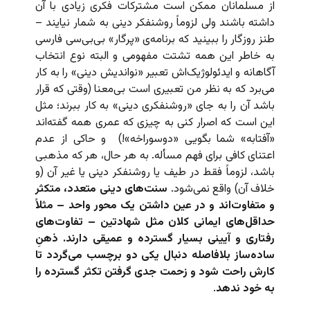
از مسلمانان ممکن است مشترکات فکری زیادی با آن
داشته باشند ولی لزوماً روشنفکر دینی به شمار نیایند –
طنز روزگار را ببینید که برنامه‌ی «پرگار» بی‌بی‌سی فارسی
به خاطر این همه تشتت مفهومی و البته نوع انتخاب
آگاهانه و ایدئولوژیک‌اش تعبیر «نواندیش دینی» را به کار
می‌برد که به نظر من تعبیری است بی‌معنا (وقتی که قرار
باشد آن را به جای «روشنفکری دینی» به کار ببرند؛‌ مثل
این است که اصرار کنی به چیزی که عمری همه گفته‌اند
«آفتابه» شما بگویی «دوسوراخه»!) و حاکی از عدم
اعتنای کافی برای فهم مسأله. به هر حال، هر که مذهبی
باشد، لزوماً فقط در طیف یا روشنفکر دینی یا غیر آن (و
خلاف آن) واقع نمی‌شود.
سنت‌های دینی متعدد، متکثر
و متفاوت‌اند و در عین داشتن یک محور واحد – مثلاً
حداقل‌های ایمانی کلان مثل شهادتین – تفاوت‌های
رفتاری و آیینی بسیار گسترده و عمیقی دارند. ذهنِ
ساده‌ساز بلافاصله دنبال یکی دو برچسب می‌گردد تا
کارش راحت شود و زحمت جدی گرفتن تکثر گسترده را
به خود ندهد
.