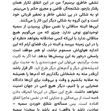
تشفی خاطری برسیم؟ من در این اتفاق تکرار همان
رفتار بازجو، شکنجه‌گر، قاضی و مجری حکم را می‌بینم.
او به شکلی در پی تشفی خاطر و تحقیر قربانی خود
است و این گروه به شکلی دیگر این کار را می‌کنند
.
این‌ها البته منافاتی با نفس سؤال پرسیدن از سمیه
توحیدلوی نوعی ندارد. چیزی که من می‌گویم هیچ
منافاتی ندارد با این‌که کسی صادقانه بخواهد «نظر» او
را در این زمینه بپرسد و البته در یک فضای آرام که این‌
اندازه هوای‌اش مسموم نباشد، او هم موظف است
پاسخی درخور به این پرسش‌ها بدهد
. اما اگر به کلیت
بحث برگردیم، می‌توان این صورت‌بندی را به جدیت برای
اندیشه‌های دیگر و آدم‌های دیگر طرح کرد. ا
گر قرار باشد
آن‌قدر مته به خشخاش بگذاریم که آدم‌ها را همیشه
به صلابه بکشیم و وقت و بی‌وقت برای آن‌ها دادگاه
صحرایی بر پا کنیم، دیگر هیچ کس در جهان امنیت
نخواهد داشت
. طرح این سؤال در این‌جا انحراف دادن
قصه است از بی‌عدالتی و جنایتی که در نفس ماجرا اتفاق
افتاده است. پس
مسأله‌ی شلاق خوردن سمیه –
نمادین باشد یا واقعی؛ نرم باشد یا سخت؛ سمیه