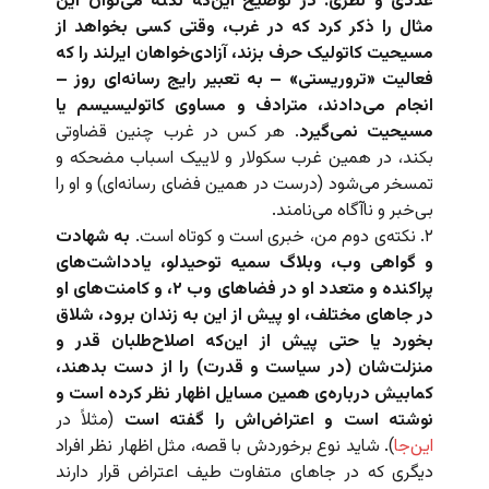
عددی و نظری. در توضیح این‌که نکته می‌توان این
مثال را ذکر کرد که در غرب، وقتی کسی بخواهد از
مسیحیت کاتولیک حرف بزند، آزادی‌خواهان ایرلند را که
فعالیت «تروریستی» – به تعبیر رایج رسانه‌ای روز –
انجام می‌دادند، مترادف و مساوی کاتولیسیسم یا
مسیحیت نمی‌گیرد
. هر کس در غرب چنین قضاوتی
بکند، در همین غرب سکولار و لاییک اسباب مضحکه و
تمسخر می‌شود (درست در همین فضای رسانه‌ای) و او را
بی‌خبر و ناآگاه می‌نامند.
۲. نکته‌ی دوم من، خبری است و کوتاه است.
به شهادت
و گواهی وب، وبلاگ سمیه توحیدلو، یادداشت‌های
پراکنده و متعدد او در فضاهای وب‌ ۲، و کامنت‌های او
در جاهای مختلف، او پیش از این به زندان برود، شلاق
بخورد یا حتی پیش از این‌که اصلاح‌طلبان قدر و
منزلت‌شان (در سیاست و قدرت) را از دست بدهند،
کمابیش درباره‌ی همین مسایل اظهار نظر کرده است و
نوشته است و اعتراض‌اش را گفته است
(مثلاً در
این‌جا
). شاید نوع برخوردش با قصه، مثل اظهار نظر افراد
دیگری که در جاهای متفاوت طیف اعتراض قرار دارند