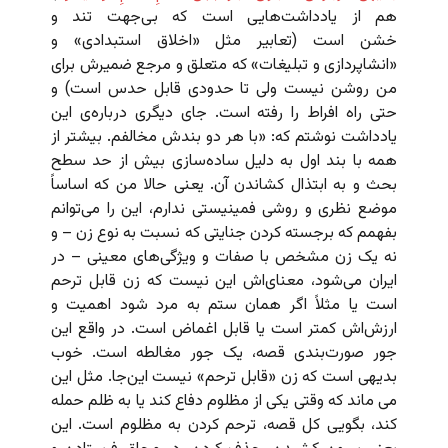
هم از یادداشت‌هایی است که بی‌جهت تند و
خشن است (تعابیر مثل «اخلاق استبدادی» و
«انشاپردازی و تبلیغات» که متعلق‌ و مرجع ضمیرش برای
من روشن نیست ولی تا حدودی قابل حدس است) و
حتی راه افراط را رفته است. جای دیگری درباره‌ی این
یادداشت نوشتم که:‌ «با هر دو بندش مخالفم. بیشتر از
همه با بند اول به دلیل ساده‌سازی بیش از حد سطح
بحث و به ابتذال کشاندن آن. یعنی حالا من که اساساً
موضع نظری و روشی فمینیستی ندارم، این را می‌توانم
بفهمم که برجسته کردن جنایتی که نسبت به نوع زن – و
نه یک زن مشخص با صفات و ویژگی‌های معینی – در
ایران می‌شود، معنای‌اش این نیست که زن قابل ترحم
است یا مثلاً اگر همان ستم به مرد شود اهمیت و
ارزش‌اش کمتر است یا قابل اغماض است. در واقع این
جور صورت‌بندی قصه، یک جور مغالطه است. خوب
بدیهی است که زن «قابل ترحم» نیست این‌جا. مثل این
می ماند که وقتی یکی از مظلوم دفاع کند یا به ظلم حمله
کند، بگویی کل قصه، ترحم کردن به مظلوم است. این