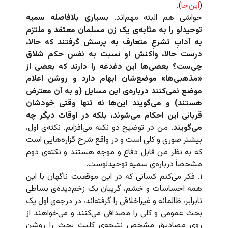
(
این‌جا
).
حواشی هم البته مهم‌اند. ب
سیاری بلافاصله سمیه
توحیدلو را به مثابه‌ی یک زن مسلمان معتقد و ملتزم
به آدابِ تشرعِ متعارف به پرسش گرفتند که حالا،
درست حالا، واکنش او نسبت به نفس حکم شلاق
چی‌ست؟ بعضی‌ها این دغدغه را دارند که بعضی از
«مذهبی‌ها» موضع‌شان ابهام دارد و روشن اعلام
موضع نمی‌کنند درباره‌ی این مسایل (و به آن معترض
هستند) و می‌گویند این‌ها نه تنها وقتی خودشان
قربانی این احکام می‌شوند، بلکه در اوقات دیگر چه
می‌گویند
. من در توضیح دو نکته می‌افزایم. نکته‌ی اول،
بیشتر صوری و کلی است و در واقع شرح گزاره‌هایی است
که به نظر من قابل دفاع و موجه هستند و نکته‌ی دوم
مشخصاً درباره‌ی سمیه توحیدلوست.
۱. فکر می‌کنم کسانی که در این موقعیت ناگهان با این
همه احساسات و خشم، گریبان یک زخم‌دیده‌ی بساطی
نابرابر، ظالمانه و غیراخلاقی را گرفته‌اند، در درجه‌ی اول یک
بحث عمومی و کلی را مصداقی می‌کنند و می‌خواهند از
روی مصادیق مشخص نتیجه‌ی کلیت بحث را روشن