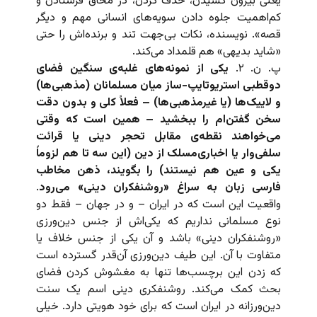
یعنی بیرون کشیدن، حذف کردن، در محاق فرستادن و
کم‌اهمیت جلوه دادن سویه‌های انسانی مهم و دیگر
قصه». نویسنده، نکات بی‌جهت تند و برنده‌اش را حتی
«شاید بدیهی» هم قلمداد می‌کند.
پ. ن. ۲.
یکی از نمونه‌های غلبه‌ی سنگین فضای
دوقطبی استریوتایپ-ساز میان مسلمانان (مذهبی‌ها)
و لاییک‌ها (یا غیرمذهبی‌ها) – فعلاً کلی و بدون دقت
سخن گفتن‌ام را ببخشید – همین است که وقتی
می‌خواهند نقطه‌ی مقابل تحجر دینی یا قرائت
سلفی‌وار یا اخباری‌مسلک از دین (این سه تا هم لزوماً
یکی و عین هم نیستند) را بگویند، ذهن مخاطب
فارسی زبان به سراغ «روشنفکران دینی» می‌رود
.
واقعیت این است که در ایران – و در جهان – فقط دو
نوع مسلمانی نداریم که یکی‌اش از جنس دین‌ورزی
«روشنفکران دینی» باشد و آن یکی از جنس خلاف یا
متفاوت با آن. این طیف دین‌ورزی آن‌قدر گسترده است
که زدن این برچسب‌ها تنها به مغشوش کردن فضای
بحث کمک می‌کند. روشنفکری دینی اسم یک سنت
دین‌ورزانه در ایران است که برای خود هویتی دارد. خیلی