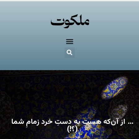
… از آن‌که هست به دستِ خرد زمامِ شما
(؟!)