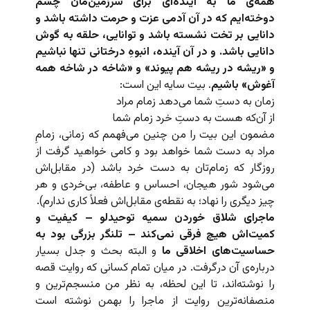
همه‌ی ما به آینده‌ای برای سرزمین‌مان چشم
دوخته‌ایم که در آن آدمی عزت و حرمت داشته باشد و
دانایی بر تخت نشسته باشد و توانایی، حلقه به گوش
دانایی باشد. و در آن آینده، انبوهِ درختانی تنها نباشیم
و «ریشه در ریشه هم پیوند» و «شاخه در شاخه همه
آغوش» باشیم
. بیت سایه این است:
زمان به دستِ شما می‌دهد زمام مراد
از آن‌که هست به دستِ خرد زمام شما
مضمون این بیت را من چنین می‌فهمم که زمانی، زمامِ
مراد به دست شما خواهد بود و کامی خواهید گرفت از
روزگار که زمام‌تان به دست خرد باشد (در مقابل‌اش
می‌شود شور هیجان، احساس و عاطفه، بی‌خردی و هر
چیز دیگری را نهاد؛ به نقطه‌ی مقابل‌اش فعلاً کاری ندارم).
ماجرای شلاق خوردن سمیه توحیدلو – کیفیت و
کمیت‌اش هیچ فرقی نمی‌کند – تلنگر بزرگی بود به
حساسیت‌های اخلاقی ما
و البته بحث و جدل بسیار
درباره‌ی آن درگرفت. در میان تمام کسانی که روایت قصه
را نوشته‌اند، تا این لحظه، به نظر من منسجم‌ترین و
منصفانه‌ترین روایت از ماجرا را بهمن نوشته است