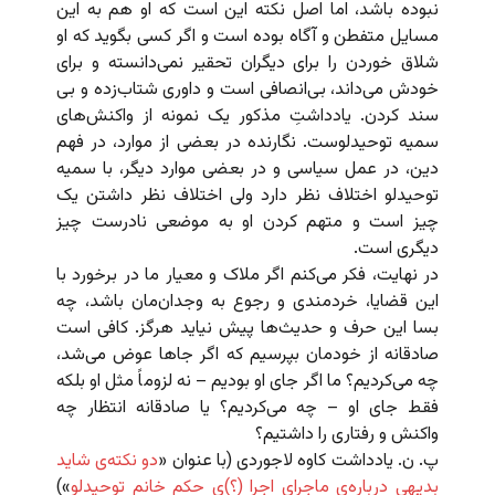
نبوده باشد، اما اصل نکته این است که او هم به این
مسایل متفطن و آگاه بوده است و اگر کسی بگوید که او
شلاق خوردن را برای دیگران تحقیر نمی‌دانسته و برای
خودش می‌داند، بی‌انصافی است و داوری شتاب‌زده و بی‌
سند کردن. یادداشتِ مذکور یک نمونه از واکنش‌های
سمیه توحیدلوست. نگارنده در بعضی از موارد، در فهم
دین، در عمل سیاسی و در بعضی موارد دیگر، با سمیه
توحیدلو اختلاف نظر دارد ولی اختلاف نظر داشتن یک
چیز است و متهم کردن او به موضعی نادرست چیز
دیگری است.
در نهایت، فکر می‌کنم اگر ملاک و معیار ما در برخورد با
این قضایا، خردمندی و رجوع به وجدان‌مان باشد، چه
بسا این حرف و حدیث‌ها پیش نیاید هرگز. کافی است
صادقانه از خودمان بپرسیم که اگر جاها عوض می‌شد،
چه می‌کردیم؟ ما اگر جای او بودیم – نه لزوماً مثل او بلکه
فقط جای او – چه می‌کردیم؟ یا صادقانه انتظار چه
واکنش و رفتاری را داشتیم؟
پ. ن. یادداشت کاوه لاجوردی (با عنوان «
دو نکته‌ی شاید
بدیهی درباره‌ی ماجرای اجرا (؟)ی حکمِ خانمِ توحیدلو
»)