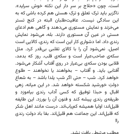
است، چون «حلاج بر سرِ دار این نکته خوش سراید».
ناگزیر باید ترک تعلق و ترکِ هستی هم کرده باشی که به
این سادگی‌ نیست. عافیت‌طلبان البته در کنج تستر
می‌خزند و نمایش مستوری می‌دهند و گاهی هم ادعای
مستی در عین آن مستوری دارند. بله، می‌شود نمایش
رندی داد. اما دشواری کار این است که رندی، کالایی است
اصیل. نمی‌شود آن را با کالای تقلبی بی‌قدر کرد. مثل
سکه‌ی صاحب‌عیار است و سکه‌ی قلب. روز که بدمد،
قلابی بودن سکه‌ی بی‌عیار در روی آفتاب آشکار می‌شود.
آفتابی باید. و آفتاب – بخواهند یا نخواهند – طلوع
خواهد کرد. شب – حتی اگر شبِ یلدا باشد – به شعاع
دولتِ خورشید شکسته خواهد شد. در این میانه، زهی
اقبال و حبذا توفیق که کسی آداب رندی بیاموزد و
طریقه‌ی رندی پیشه کند و فنون آن را بورزد. این طایفه
قلیل‌اند؛ اولیا همیشه کم‌یاب‌اند. درست مانند اهل شکر
که قلیل‌اند. این جماعت هم قلیل‌اند. بقا باد دولتِ رندی
را!
مطلب مرتبطی یافت نشد.