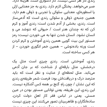
رندی کار هر کسی نیست. کار دشواری است. هزینه دارد.
صبر می‌خواهد. پختگی لازم دارد. رندی به جز معنایی ازلی
یا اسطوره‌ای، معنایی سلوکی یا تجربی و ذوقی هم دارد.
همین جنبه‌ی ذوقی و سلوکی رندی است که آدمی‌‌ساز
است. رندی، بخشی از آدم شدن است: رندی آموز و کرم
کن که نه چندان هنر است / حیوانی که ننوشد می و
انسان نشود. انسان شدن تنها به می خوردن نیست؛ رمز
مستور این بیت گویی همین رندی آموختن و کرم کردن
است ورنه باده‌نوشی – همین خمر انگوری خوردن – از
هر کسی ساخته است.
رندی، آموختنی است. رندی چیزی است مثل یک
درخشش. مثل بارقه‌ای از شناخت که بر جان آدمی
می‌تابد. مثل لحظه‌ای از عنایت و نظر است که باید
مترصد درک و دریافت‌اش بود:‌ فرصت شمر طریقه‌ی رندی
که این نشان / چون راهِ گنج بر همه کس آشکاره نیست.
این رندی، این طریقه، یعنی توانایی مستور بودن در عین
مستی. یعنی در لباس فقر کارِ اهلِ دولت کردن.
ساده‌‌انگاران و ظاهربینان تصور می‌کنند این چیزی نیست