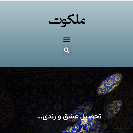
تحصیلِ عشق و رندی…