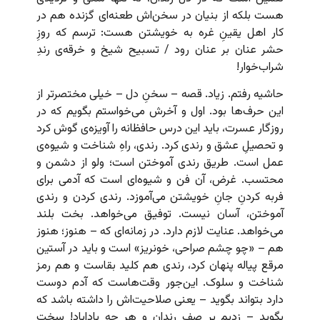
هست بلکه از بنیان در سخن‌اش طعنه‌ای گزنده هم در
کار اهل یقینِ غره به خویشتن هست: ترسم که روزِ‌
حشر عنان بر عنان رود / تسبیح شیخ و خرقه‌ی رندِ
شراب‌خوار!
حاشیه رفتم. زیاد. قصه – سخنِ دل – خیلی مختصرتر از
این حرف‌ها بود. اول و آخرش می‌خواستم بگویم که در
روزگار عسرت، باید این درس حافظانه را آویزه‌ی گوش کرد
و تحصیلِ عشق و رندی کرد. رندی، راهِ شناخت و شیوه‌ی
عمل است. طریق رندی آموختن است؛ ولو از دشمن و
محتسب. غرض، آن فن و شیوه‌ای است که آدمی برای
فربه کردنِ جانِ خویشتن می‌آموزد. رندی کردن و رندی
آموختن، آسان نیست. توفیق می‌خواهد. بخت بلند
می‌خواهد. عنایت لازم دارد. در زمانه‌ای که – هنوز؛ هنوز
هم
–
«چو چشم صراحی،‌ خونریز» است و باید در آستین
مرقع پیاله پنهان کرد، رندی هم کلید بقاست و هم رمز
شناخت و سلوک. این‌جور وقت‌هاست که آدم دوست
دارد بتواند بگوید – یعنی صلاحیت‌اش را داشته باشد که
بگوید – زدیم بر صفِ رندان و هر چه باداباد! سخت