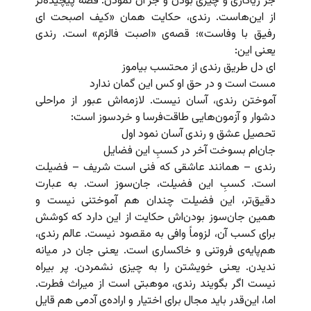
جز ریاکاری و چیزی بودن و جز آن نمودن. قصه پیچیده‌تر
از این‌هاست. رندی، حکایت همان «کیف اصبحت ای
رفیق با وفاست»؛ قصه‌ی «اصبت فالزم» است. رندی
یعنی این:
ای دل طریق رندی از محتسب بیاموز
مست است و در حق او کس این گمان ندارد
آموختن رندی، آسان نیست. لازمه‌اش عبور از مراحلی
دشوار و آزمون‌هایی طاقت‌فرسا و خردسوز است:
تحصیل عشق و رندی آسان نمود اول
جان‌ام بسوخت آخر در کسبِ این فضایل
رندی – همانند عاشقی که فنی است شریف – فضیلت
است. کسبِ این فضیلت، جان‌سوز است. به عبارت
دقیق‌تر، این فضیلت چندان هم آموختنی نیست و
همین جان‌سوز بودن‌اش حکایت از این دارد که کوشش
برای کسب آن، لزوماً وافی به مقصود نیست. عالم رندی،
هم‌پایه‌ی فروتنی و خاکساری است. یعنی جان در میانه
ندیدن. یعنی خویشتن را به چیزی نشمردن. پر بیراه
نیست اگر بگویند رندی، موهبتی است از میراث فطرت.
اما، این‌قدر باید مجال برای اختیار و اراده‌ی آدمی هم قایل