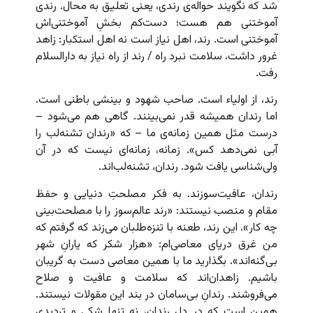
شد که نگویند حواله‌ی رندی، یعنی تعلیق به محال. رندی
آموختنی هم هست؛ دست‌کم بخشِ آموختنی‌اش
آموختنی است. رند، اهل نیاز است نه اهل استکبار: زاهد
غرور داشت، سلامت نبرد راه / رند از راه نیاز به دارالسلام
رفت.
رند، از اولیاء است. صاحب شهود و بینشی باطنی است.
اما رندان همیشه قدر نمی‌بینند. گاهی هم می‌شود –
درست مثل همین زمانه‌ی ما – که «رندان تشنه‌لب را
آبی نمی‌دهد کس». زمانه، زمانه‌ای نیست که در آن
ولی‌شناسی یافت شود. رندان،‌ تشنه‌لب‌اند.
رندان، عافیت‌سوزند. به فکر مصلحتِ دنیایی و حفظ
مقام و منصب نیستند: «رند عالم‌سوز را با مصلحت‌بینی
چه کار». این رند، طعنه‌ با تنزه‌طلبان می‌زند که گرفتم که
من غرق دریای معاصی‌ام: «هزار شکر که یارانِ شهر
بی‌گنه‌اند». بگذارید ما با همین معاصی دست به گریبان
باشیم. زاهدان‌اند که سلامت و عافیت و صلاح
می‌فروشند. رندانِ بی‌سامان در بند این مقولات نیستند.
همین است که در دل رندان، نه تنها شکی و تردیدی