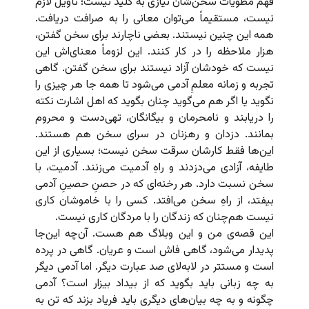
فهم مطویات سخن‌شان نیازی به کلید نیست؛ تأویل لازم
نیست، مستقیماً می‌توان معانی را به صرافت دریافت.
همه این چنین نیستند. بعضی ناچارند برای سخن گفتن،
هزار ملاحظه را در کار کنند. این لزوماً معنای‌اش این
نیست که خودشان آزاد نیستند برای سخن گفتن. گاهی
تجربه و زمانه معلمِ آدمی می‌شود تا همه جا هر چیزی را
نگوید یا اگر هم می‌گوید چنان بگوید که اهل اشارت نکته
را دریابند و نامحرمان و بیگانگان، تهی‌دست و محروم
بمانند. دزدان و رهزنان در سرای سخن هم هستند.
این‌ها فقط کارشان سرقت سخن نیست؛ بسیاری از این
طایفه، آزادی می‌دزدند و راهِ آدمیت می‌زنند. آدمیت، با
سخن نسبت دارد. هر رخنه‌ای که در حصنِ حصینِ آدمی
بیفتد، از راهِ سخن می‌افتد. کسی را با خاموشان کاری
نیست هم‌چنان که زندگان را با مردگان کاری نیست.
این قصه‌ی من و این وبلاگ هم هست. آن‌چه این‌جا
پدیدار می‌شود، گاهی فاش است و عریان. گاهی در پرده
است و مستتر در لابه‌لای صد عبارت دیگر. اما آدمی دیگر
به چه زبانی باید بگوید که از بیداد بیزار است؟ آدمی
چگونه و به چه بیان‌های دیگری باید فریاد بزند که تن به