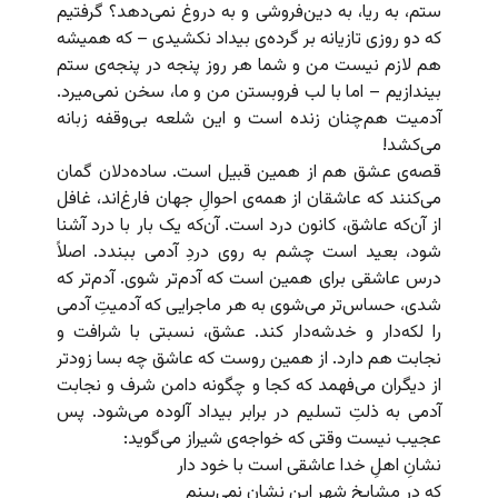
ستم، به ریا، به دین‌فروشی و به دروغ نمی‌دهد؟ گرفتیم
که دو روزی تازیانه بر گرده‌ی بیداد نکشیدی – که همیشه
هم لازم نیست من و شما هر روز پنجه در پنجه‌ی ستم
بیندازیم – اما با لب فروبستن من و ما، سخن نمی‌میرد.
آدمیت هم‌چنان زنده است و این شلعه بی‌وقفه زبانه
می‌کشد!
قصه‌ی عشق هم از همین قبیل است. ساده‌دلان گمان
می‌کنند که عاشقان از همه‌ی احوالِ جهان فارغ‌اند، غافل
از آن‌که عاشق، کانون درد است. آن‌که یک بار با درد آشنا
شود، بعید است چشم به روی دردِ آدمی ببندد. اصلاً
درس عاشقی برای همین است که آدم‌تر شوی. آدم‌تر که
شدی، حساس‌تر می‌شوی به هر ماجرایی که آدمیتِ آدمی
را لکه‌دار و خدشه‌دار کند. عشق، نسبتی با شرافت و
نجابت هم دارد. از همین روست که عاشق چه بسا زودتر
از دیگران می‌فهمد که کجا و چگونه دامن شرف و نجابت
آدمی به ذلتِ تسلیم در برابر بیداد آلوده می‌شود. پس
عجیب نیست وقتی که خواجه‌ی شیراز می‌گوید:
نشانِ اهلِ خدا عاشقی است با خود دار
که در مشایخِ شهر این نشان نمی‌بینم