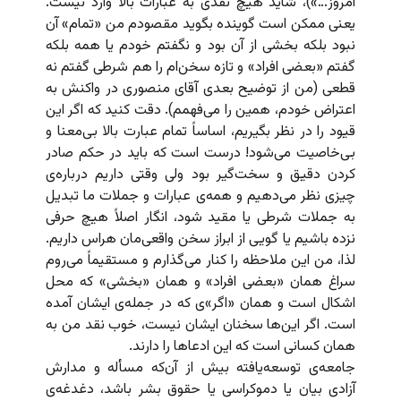
امروز…»)، شاید هیچ نقدی به عبارات بالا وارد نیست.
یعنی ممکن است گوینده بگوید مقصودم من «تمام» آن
نبود بلکه بخشی از آن بود و نگفتم خودم یا همه بلکه
گفتم «بعضی افراد» و تازه سخن‌ام را هم شرطی گفتم نه
قطعی (من از توضیح بعدی آقای منصوری در واکنش به
اعتراض خودم، همین را می‌فهمم). دقت کنید که اگر این
قیود را در نظر بگیریم، اساساً تمام عبارت بالا بی‌معنا و
بی‌خاصیت می‌شود! درست است که باید در حکم صادر
کردن دقیق و سخت‌گیر بود ولی وقتی داریم درباره‌ی
چیزی نظر می‌دهیم و همه‌ی عبارات و جملات ما تبدیل
به جملات شرطی یا مقید شود،‌ انگار اصلاً هیچ حرفی
نزده باشیم یا گویی از ابراز سخن واقعی‌مان هراس داریم.
لذا، من این ملاحظه را کنار می‌گذارم و مستقیماً می‌روم
سراغ همان «بعضی افراد» و همان «بخشی» که محل
اشکال است و همان «اگر»ی که در جمله‌ی ایشان آمده
است. اگر این‌ها سخنان ایشان نیست، خوب نقد من به
همان کسانی است که این ادعاها را دارند.
جامعه‌ی توسعه‌یافته بیش از آن‌که مسأله و مدارش
آزادی بیان یا دموکراسی یا حقوق بشر باشد، دغدغه‌ی