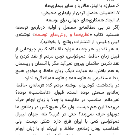
۶. مبارزه با ایدز، مالاریا و سایر بیماری‌ها؛
۷. اطمینان حاصل کردن از پایداری محیطی؛
۸. ایجاد همکاری‌های جهانی برای توسعه
(اگر در پی مطالعه‌‌ی مفصل و اولیه درباره‌ی توسعه
هستید کتاب «
نظریه‌ها و روش‌های توسعه
» نوشته‌ی
کیتی ویلیس؛ از انتشارات روتلج، را بخوانید).
به هر تقدیر، هر چه به موارد بالا نگاه کنیم چیزهایی از
قبیل زبان حافظ، دموکراسی، ترس مردم از نقد کردن یا
نقد نکردن حاکمان بیرون نمی‌آید مگر با آسمان و ریسمان
به هم بافتن. به عبارت دیگر، زبان حافظ و مولوی هیچ
ربط مستقیمی به «توسعه» و «توسعه‌یافتگی» ندارد.
در یادداشت گودری‌ام نوشته بودم که: «زمانه‌ی حافظ،
زمانه‌ی سختی بوده است، قبول. «نامناسب» بوده؟
نمی‌دانم. مناسب در مقایسه با چه؟ با زبانِ ابهام حرف
می‌زده؟ این هم درست. ولی مگر هیچ کس در زمانه‌ی ما
دوپهلو حرف نمی‌زند؟ حتی در غرب؟ بله، جهان لیبرال
دموکراسی کمی با ایران فرق دارد. شکی نیست. ولی
نامناسب بودن زمانه‌ی حافظ و این‌که او با زبان ابهام