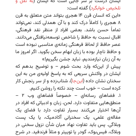
ایشان درست بر سر جایی است که ایشان (
به نقل و
تلخیص خوابگرد
) گفته است:
«این که انسان قرن ۱۴ هجری بتواند متن متعلق به قرن
۸ هجری را کاملاً درک کند و با آن همدلی کند، نمی‌تواند
تماماً حسن باشد. بعضی افراد از منظر نقد فرهنگی،
اقبال نسبت به حافظ را شاخص توسعه‌نیافتگی می‌دانند.
عصر حافظ از لحاظ فرهنگی زمانه‌ی مناسبی نبوده است
و حافظ ناچار بوده با زبان ابهام سخن بگوید. اگر امروز ما
به آن زبان نیازمندیم، نباید جشن بگیریم!»
پیش از این‌که وارد بحث شوم – و توضیح بدهم که
ایشان در واکنش سریعی که به پاسخ اولیه‌ی من به این
سخنان نشان داده (
این‌جا
)، شتاب‌زده و از سر رنجش کار
کرده است – خوب است چند نکته را روشن کنیم.
۱. فضاهای رسانه‌ای – خصوصاً فضاهای وب ۲ –
منطق‌هایی متفاوت دارد. لحن، زبان و ادبیاتی که افراد در
آن‌ها اختیار می‌کنند بسیار تفاوت دارد با فضای یک
مقاله‌ی علمی، یک سخنرانی آکادمیک، یا یک پست
وبلاگی. پس باید تفاوت نهاد میان شأن نزول سخنی در
وبلاگ، فیس‌بوک، گودر یا توییتر و مثلاً فرندفید. در شرح