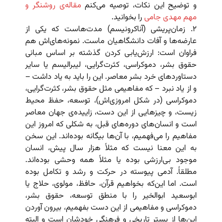
و توضیح این نکات، توصیه می‌کنم
مقاله‌ی روشنگر و
مهم مهدی جامی
را بخوانید.
۲. زمان‌پریشی (آناکرونیسم) مدت‌هاست که یکی از
عارضه‌ها و آفات دانشگاهیان ماست. نمونه‌های‌اش هم
فراوان است: ارزش‌یابی کردن گذشته بر اساس مبانی
حقوق بشر، دموکراسی، کثرت‌گرایی، لیبرالیسم یا سایر
دستاوردهای خرد بشر معاصر. این را باید به یاد داشت –
و از یاد نبرد – که مفاهیمی مثل حقوق بشر، کثرت‌گرایی،
دموکراسی (در شکل امروزی‌اش)، توسعه، حفظ محیط
زیست، و چیزهایی از این دست، زاییده‌ی جهان معاصر
است و انسان‌های دوره‌های قبل، به شکلی که امروز این
مفاهیم را می‌فهمیم، با آن‌ها بیگانه بوده‌اند. این سخن
به این معنا نیست که مثلاً هزار سال پیش، انسان
موجود بی‌ارزشی بوده یا مثلاً همه وحشی بوده‌اند.
مطلقاً. آدمی پیوسته در حرکت و رشد و تکامل بوده
است. اما این‌که بخواهیم قرآن، حافظ، مولوی، حلاج یا
ابوسعید ابوالخیر را با منطق توسعه، حقوق بشر،
دموکراسی و مفاهیمی از این دست بفهمیم، بیرون آوردن
این‌ها از بستر تاریخی و فرهنگی خودشان است و البته