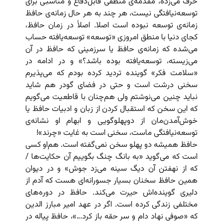
حرف می‌زده، مقدمه‌ی منطقی قابل‌دفاع و مناسبی برای
توسعه‌نیافتگی نیست، هر چند به هر حال زمانه‌ی حافظ
زمانه‌ی توسعه نبوده است اصلا. اصلاً در زمان حافظ،
کجای دنیا با منطق امروزی «توسعه» توسعه‌یافته حساب
می‌شده که زمانه‌ی حافظ یا سرزمینی که حافظ در آن
می‌زیسته، توسعه‌یافته بوده باشد؟» و در ادامه در
«سلامت فکر» گوینده تردید کرده بودم که می‌پذیرم
سخنی درشت است و حتی در فضای گودر هم شاید
نباید چنین می‌‌نوشتم ولی هم‌چنان با قاطعیت می‌گویم
که این سخن که استقبال کردن از زبان و ادبیات حافظ یا
خوش‌آمدن‌مان از دوپهلوگویی و ابهام او نشانه‌ی
توسعه‌نیافتگی ماست، سخنی است به غایت «چرند»!
حافظ همیشه دو پهلو سخن نمی‌گفته است. هم‌او کسی
است که می‌گوید «به بانگ چنگ بگوییم آن حکایت‌ها /
که از نهفتن آن دیگ سینه می‌زد جوش» و در دیوان
همین حافظ سخنان بسیار جسورانه‌ای هست که آدم از
دلیری گوینده‌اش حیرت می‌کند. حافظ در دوره‌های
مختلفی زندگی کرده است. اگر در عهد امیر مبارز الدین
که «صوفی نهاد دام و سر حقه باز کرد…»، حافظ پیاله در