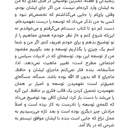
رنجیدگی و طعنه، کمترین توضیحی در قبال نقدی که من
به ایشان وارد کرده‌ام نیست. من اگر جای ایشان بودم،
وقتی پای‌ام را جایی می‌گذاشتم که تخصص‌ام نبود و
کسی به من تذکر می‌داد که توسعه را درست نفهمیده‌ام،
دست کم دو تا کتاب دست‌ام می‌گرفتم و می‌خواندم نه
این‌که شروع کنم و «از نظر خودم» همه‌ی مفاهیم را از
نو توضیح بدهم و برای خودم تعریف کنم. اگر من و شما
اسم یک چیزی را بگذاریم توسعه و بعد بگوییم مقصود
من از توسعه این بود، توسعه‌ای که در ادبیات سیاسی و
اجتماعی مطرح است؛ تغییر ماهیت نمی‌دهد. لذا،
متأسفانه، بنده فکر نمی‌کنم ماجرای ایشان و حافظ،
ماجرای لا اله بدون الا الله بوده باشد. مسأله، مسأله‌ای
عمیق‌تر است: نفهمیدن توسعه و اصرار بر همان
نفهمیدن؛ تحمیل کردن یک قالب فکری بر حافظ. این گره
را می‌شد با دست باز کرد: ایشان کافی بود توضیح می‌داد
که کلمه‌ی توسعه را نادرست به کار برده است و اصلاً
مرادش چیز دیگری بوده است و بعد تازه می‌رسیدیم به
محل نزاع که جایی است بنده با ایشان موافق نیستم به
شرحی که در بالا آمد.