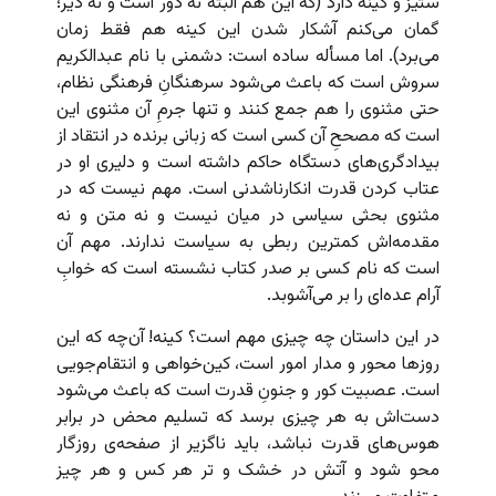
ستیز و کینه دارد (که این هم البته نه دور است و نه دیر؛
گمان می‌کنم آشکار شدن این کینه هم فقط زمان
می‌برد). اما مسأله ساده است: دشمنی با نام عبدالکریم
سروش است که باعث می‌شود سرهنگانِ فرهنگی نظام،
حتی مثنوی را هم جمع کنند و تنها جرمِ آن مثنوی این
است که مصححِ آن کسی است که زبانی برنده در انتقاد از
بیدادگری‌های دستگاه حاکم داشته است و دلیری او در
عتاب کردن قدرت انکارناشدنی است. مهم نیست که در
مثنوی بحثی سیاسی در میان نیست و نه متن و نه
مقدمه‌اش کمترین ربطی به سیاست ندارند. مهم آن
است که نام کسی بر صدر کتاب نشسته است که خوابِ
آرام عده‌ای را بر می‌آشوبد.
در این داستان چه چیزی مهم است؟ کینه! آن‌چه که این
روزها محور و مدار امور است، کین‌خواهی و انتقام‌جویی
است. عصبیت کور و جنونِ قدرت است که باعث می‌شود
دست‌اش به هر چیزی برسد که تسلیم محض در برابر
هوس‌های قدرت نباشد، باید ناگزیر از صفحه‌ی روزگار
محو شود و آتش در خشک و تر هر کس و هر چیز