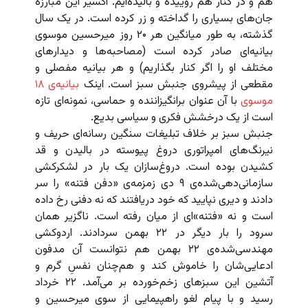
هم و در کنار هم روییده و بالیده‌ایم. اکسیر این مبارزه
جان‌های بسیاری را گداخته و زر کرده است. در یک سال
گذشته، به طور میانگین هر ۲۰ روز میرحسین موسوی
بیانیه‌ای صادر کرده است (مصاحبه‌ها و دیدارهای
مختلف او را اگر کنار بگذاریم) و هر بیانیه مفصلی و
مقطعی از پیشروی جنبش سبز است. اینک
بیانیه‌ی ۱۸
موسوی
با آن عنوان برانگیزاننده و حماسی، نمونه‌ای تازه
است از یک درخشش فکری و سیاسی بدیع.
جنبش سبز بر خلاف تبلیغات سنگین رسانه‌ای حریف و
نیرنگ‌های امپراتوری دروغ پیوسته در بالیدن و قد
کشیدن بوده است. دروغ‌سازان یک بار در لشکرکشی
سازمانی‌دهی‌شده‌ی ۹ دی زمزمه‌ی «دفن فتنه» را سر
دادند و دیری نپایید که خود دریافتند که نه دفنی رخ داده
است و نه «فتنه»ای از میان رفته است. ناگزیر همان
سرود را بار دیگر در ۲۲ بهمن سردادند. اردوکشی
مهندسی‌شده‌ی ۲۲ بهمن هم نتوانست آن مدفون
ادعایی‌شان را خاموش کند و هم‌چنان نفسِ گرم و
آتشین این سبزهای زخم‌خورده بر می‌آمد. ۲۲ خرداد
رسید و با پیام لغو راهپیمایی از سوی میرحسین و