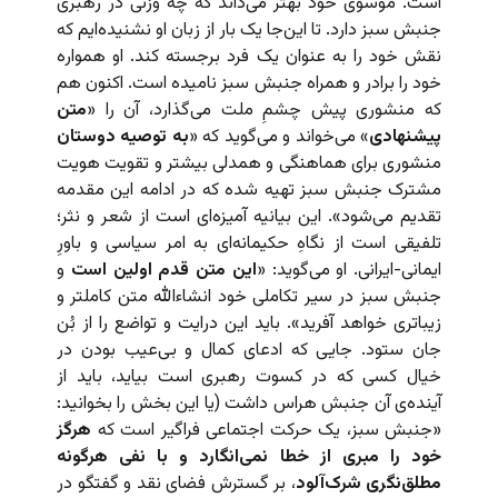
است. موسوی خود بهتر می‌داند که چه وزنی در رهبری
جنبش سبز دارد. تا این‌جا یک بار از زبان او نشنیده‌ایم که
نقش خود را به عنوان یک فرد برجسته کند. او همواره
خود را برادر و همراه جنبش سبز نامیده است. اکنون هم
که منشوری پیش چشمِ ملت می‌گذارد، آن را «
متن
پیشنهادی
» می‌خواند و می‌گوید که «
به توصیه دوستان
منشوری برای هماهنگی و همدلی بیشتر و تقویت هویت
مشترک جنبش سبز تهیه شده که در ادامه این مقدمه
تقدیم می‌شود». این بیانیه آمیزه‌ای است از شعر و نثر؛
تلفیقی است از نگاهِ حکیمانه‌ای به امر سیاسی و باورِ
ایمانی-ایرانی. او می‌گوید: «
این متن قدم اولین است
و
جنبش سبز در سیر تکاملی خود انشاءالله متن کاملتر و
زیباتری خواهد آفرید». باید این درایت و تواضع را از بُن
جان ستود. جایی که ادعای کمال و بی‌عیب بودن در
خیال کسی که در کسوت رهبری است بیاید، باید از
آینده‌ی آن جنبش هراس داشت (یا این‌ بخش را بخوانید:
«جنبش سبز، یک حرکت اجتماعی فراگیر است که
هرگز
خود را مبری از خطا نمی‌انگارد و با نفی هرگونه
مطلق‌نگری شرک‌آلود
، بر گسترش فضای نقد و گفتگو در