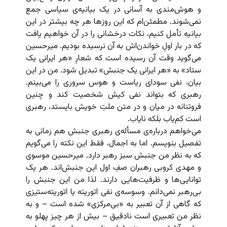
و هوش‌مندی به آسانی در یک بیانیه‌ی سیاسی جمع
نمی‌شوند. مطمئن‌ام که این روزها هر چه بیشتر در این
بیانیه تأمل کنیم، نکات درخشانی را در آن خواهیم یافت
که در بار اولِ‌ خواندن‌اش به آن نرسیده بودیم. میرحسین
می‌گوید وقت آن رسیده است که شعارِ «هر ایرانی یک
ستاد» به «هر ایرانی یک جنبش» تبدیل شود. من در این
بیان، نفی سودای ریاست و هوس سروری را می‌بینم.
رهبری که بتواند نفی کیش شخصیت کند و چنین
فروتنانه در میان و در متن ملتِ خویش بایستد، رهبری
است کم‌یاب بلکه نایاب.
می‌خواهم درباره‌ی مسأله‌ی رهبری جنبش هم زمانی به
تفصیل بنویسم. اما به اجمال، فقط این نکته را می‌گویم
که به نظر من جنبش سبز رهبر دارد. میرحسین موسوی
و مهدی کروبی رهبران صفِ اول این جنبش‌اند. هر یک
توانایی‌ها و ظرفیت‌هایی دارند. لذا من این جنبش را
بی‌رهبر نمی‌دانم. وسوسه‌ی نفی اتوریته یا اتوریته‌ستیزی
که گاهی از آن تعبیر به «بی‌مرکزی» شده است – و به
نظر من تعبیری است نادقیق – بیش از هر چیز پهلو به