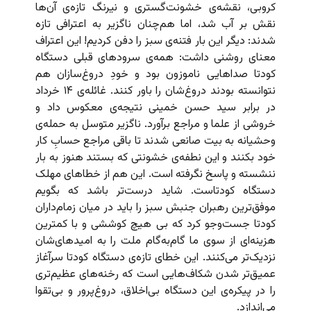
کروبی، نقشه‌ی خشونت‌گستری و نیرنگ تازه‌ی آن‌ها
نقش بر آب شد، اما هم‌چنان ناگزیر به اعترافی تازه
شدند: دیگر این بار فتنه‌ی سبز را دفن کردیم! این اعتراف
معنای روشنی داشت: همه‌ی سرودهای قبلی دستگاه
کودتا صداهایی ناموزون بود و خودِ دروغ‌سازان هم
نتوانسته بودند دروغ‌شان را باور کنند. غائله‌ی ۱۴ خرداد
در برابر سید حسن خمینی نتیجه‌ی معکوس داد و
خروشی از علما و مراجع برآورد. ناگزیر متوسل به حمله‌ی
وحشیانه به بیت صانعی شدند تا باقی مراجع حسابِ کار
خود بکنند و این نطفه‌ی خشونتی که بستند هنوز به بار
ننشسته و پاسخ نگرفته است. این هم از خطاهای مهلک
دستگاه کودتاست. شاید درست‌تر باشد که بگویم
موفق‌ترین رهبران جنبش سبز را باید در میان زمام‌داران
کودتا جست‌وجو کرد که بی هیچ کوششی و با کمترین
هزینه‌ای از سوی ما گام‌به‌گام ملت را به امیدهای‌شان
نزدیک‌تر می‌کنند. این خطای تازه‌ی دستگاه کودتا سرآغاز
عمیق‌تر شدن شکاف‌هایی است که رخنه‌های عظیم‌تری
را در پیکره‌ی این دستگاه بی‌اخلاق، دروغ‌پرور و بی‌تقوا
می‌اندازد.