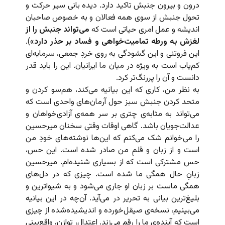
درون و بیرون جنبش تاکید دارد. دیده بانی سیر حرکت و
تحول جنبش از سوی همه فعالان و به خصوص صاحبان
اندیشه و عمل امری حیاتی است که
می‌تواند جنبش را از
لغزش به ورطه تمامیت‌خواهی و فساد بر حذر دارد
»).
این فروتنی و این گشودگی به روی خردِ جمعی، سرمایه‌ای
کم‌یاب است به ویژه در میان ما ایرانیان. این را باید قدر
دانست و آن را پررنگ‌تر کرد.
به نظر من، کاری که این بیانیه می‌کند، هم‌سو کردن و
متحد کردن جنبش سبز حول آرمان‌های واحدی است که
می‌تواند به مثابه‌ی چتری بر سر همه‌ی آزادی‌خواهان و
عدالت‌جویان باشد. گاهی اوقات وقتی سخنان میرحسین
را می‌خوانم شک می‌کنم که این‌ها نوشته‌های خودِ من
است و از زبان و قلمِ من صادر شده است. این حس،
حس مشترکی است که از بسیاری شنیده‌ام. میرحسین
زبانِ حال همگی ما شده است. چیزی که در دل‌های
همگی ماست بر زبان او جاری می‌شود و به شیواترین و
بلیغ‌ترین بیانی به تحریر در می‌آید. آن‌چه در این بیانیه
می‌بینیم، نسخه‌ی صیقل‌خورده و اندیشیده‌شده از چیزی
است که آینده‌ی ما را رقم می‌زند. اعتدال، توازن، واقع‌بینی