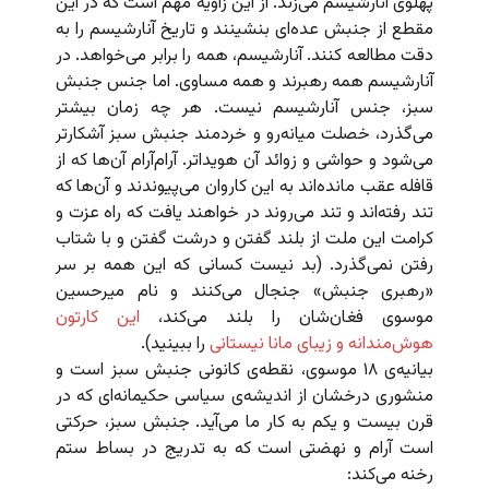
پهلوی آنارشیسم می‌زند. از این زاویه مهم است که در این
مقطع از جنبش عده‌ای بنشینند و تاریخ آنارشیسم را به
دقت مطالعه کنند. آنارشیسم، همه را برابر می‌خواهد. در
آنارشیسم همه رهبرند و همه مساوی. اما جنس جنبش
سبز، جنس آنارشیسم نیست. هر چه زمان بیشتر
می‌گذرد، خصلت میانه‌رو و خردمند جنبش سبز آشکارتر
می‌شود و حواشی و زوائد آن هویداتر. آرام‌آرام آن‌ها که از
قافله عقب مانده‌اند به این کاروان می‌پیوندند و آن‌ها که
تند رفته‌اند و تند می‌روند در خواهند یافت که راه عزت و
کرامت این ملت از بلند گفتن و درشت گفتن و با شتاب
رفتن نمی‌گذرد. (بد نیست کسانی که این همه بر سر
«رهبری جنبش» جنجال می‌کنند و نام میرحسین
موسوی فغان‌شان را بلند می‌کند،
این کارتون
هوش‌مندانه و زیبای مانا نیستانی
را ببینید).
بیانیه‌ی ۱۸ موسوی، نقطه‌ی کانونی جنبش سبز است و
منشوری درخشان از اندیشه‌ی سیاسی حکیمانه‌ای که در
قرن بیست و یکم به کار ما می‌آید. جنبش سبز، حرکتی
است آرام و نهضتی است که به تدریج در بساط ستم
رخنه می‌کند: