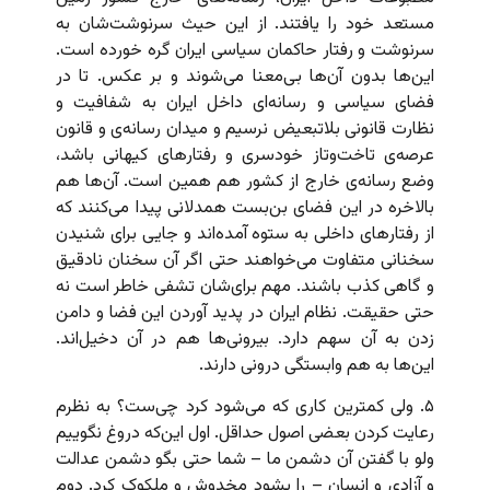
مستعد خود را یافتند. از این حیث سرنوشت‌شان به
سرنوشت و رفتار حاکمان سیاسی ایران گره خورده است.
این‌ها بدون آن‌ها بی‌معنا می‌شوند و بر عکس. تا در
فضای سیاسی و رسانه‌ای داخل ایران به شفافیت و
نظارت قانونی بلاتبعیض نرسیم و میدان رسانه‌ی و قانون
عرصه‌ی تاخت‌وتاز خودسری و رفتارهای کیهانی باشد،
وضع رسانه‌ی خارج از کشور هم همین است. آن‌ها هم
بالاخره در این فضای بن‌بست همدلانی پیدا می‌کنند که
از رفتارهای داخلی به ستوه آمده‌اند و جایی برای شنیدن
سخنانی متفاوت می‌خواهند حتی اگر آن سخنان نادقیق
و گاهی کذب باشند. مهم برای‌شان تشفی خاطر است نه
حتی حقیقت. نظام ایران در پدید آوردن این فضا و دامن
زدن به آن سهم دارد. بیرونی‌ها هم در آن دخیل‌اند.
این‌ها به هم وابستگی درونی دارند.
۵. ولی کمترین کاری که می‌شود کرد چی‌ست؟ به نظرم
رعایت کردن بعضی اصول حداقل. اول این‌که دروغ نگوییم
ولو با گفتن آن دشمن ما – شما حتی بگو دشمن عدالت
و آزادی و انسان – را بشود مخدوش و ملکوک کرد. دوم