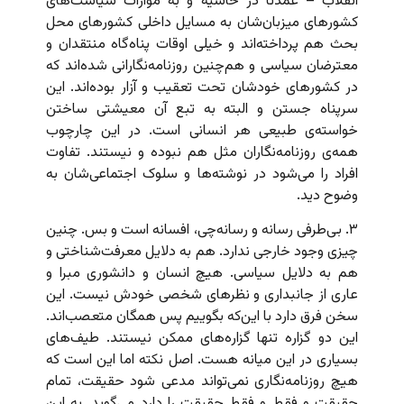
انقلاب – عمدتاً در حاشیه و به موازات سیاست‌‌های
کشورهای میزبان‌شان به مسایل داخلی کشورهای محل
بحث هم پرداخته‌اند و خیلی اوقات پناه‌گاه منتقدان و
معترضان سیاسی و هم‌چنین روزنامه‌نگارانی شده‌اند که
در کشورهای خودشان تحت تعقیب و آزار بوده‌اند. این
سرپناه جستن و البته به تبع آن معیشتی ساختن
خواسته‌ی طبیعی هر انسانی است. در این چارچوب
همه‌ی روزنامه‌نگاران مثل هم نبوده و نیستند. تفاوت
افراد را می‌شود در نوشته‌ها و سلوک اجتماعی‌شان به
وضوح دید.
۳. بی‌طرفی رسانه و رسانه‌چی، افسانه است و بس. چنین
چیزی وجود خارجی ندارد. هم به دلایل معرفت‌شناختی و
هم به دلایل سیاسی. هیچ انسان و دانشوری مبرا و
عاری از جانبداری و نظرهای شخصی خودش نیست. این
سخن فرق دارد با این‌که بگوییم پس همگان متعصب‌اند.
این دو گزاره تنها گزاره‌های ممکن نیستند. طیف‌های
بسیاری در این میانه هست. اصل نکته اما این است که
هیچ روزنامه‌نگاری نمی‌‌تواند مدعی شود حقیقت، تمام
حقیقت و فقط و فقط حقیقت را دارد می‌گوید. به این