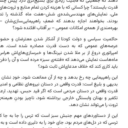
دهند که جمعیتی که قابلیت زیادی برای بسیج‌گری دارد پیش چشمان
قدرت بایستند؟ چرا کسانی که با هزینه کردن تمام منابع و ثروت‌ها
ملی، نمایش‌های مهندسی‌شده‌ی شش-هفت ماه گذشته را تدا
بودند، بخواهند اجازه بدهند که ضعفِ راهپیمایی‌سازی‌شان –
بهره‌مندی از همه‌ی امکانات عمومی – بر آفتاب افکنده شود؟
حاکمیت سیاسی و دولت کودتا از آشکار شدن معترضان و حضور 
عرصه‌های عمومی که به دست قدرت مصادره شده است،‌ هرا
امپراتوری دروغ از بر ملا شدن نیرنگ‌ها و خبرسازی‌های‌اش هراس 
ماه‌هاست نمایش می‌دهد که «فتنه‌ی سبز» مرده است و آن را دفن ک
باید کاری کند که خلاف مدعای‌اش ثابت شود؟
این راهپیمایی چه رخ بدهد و چه از آن ممانعت شود، خودِ نشان ی
بدیهی و بلیغ است: قدرت واقعی در دستان نیروهای نظامی و امنی
قدرت واقعی در دستان مردمی است که اگر قید حبس، تهدید، ارع
تکفیر و بهتان وابستگی خارجی برداشته شود، ناچیز بودنِ هیمنه‌
ثروت را می‌تواند نشان دهد.
این از دستاوردهای مهم جنبش سبز است که ترس را جا به جا ک
ترسی که در دل‌های مردم بود، جای خود را به دلیری داده است و ب