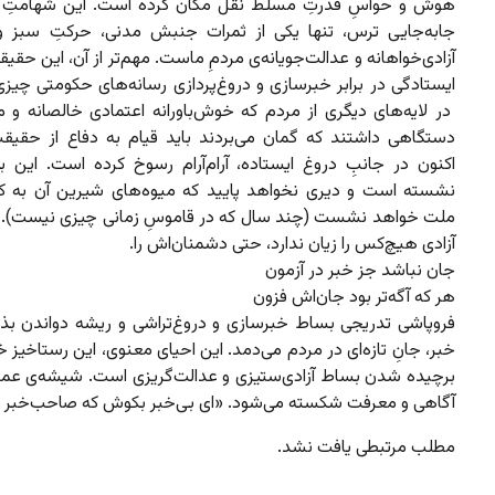
هوش و حواسِ قدرتِ مسلط نقل مکان کرده است. این شهامتِ ب
جابه‌جایی ترس، تنها یکی از ثمرات جنبش مدنی، حرکتِ سبز و
آزادی‌خواهانه و عدالت‌جویانه‌ی مردمِ ماست. مهم‌تر از آن،‌ این حقی
ایستادگی در برابر خبرسازی و دروغ‌پردازی رسانه‌های حکومتی چیز
در لایه‌های دیگری از مردم که خوش‌باورانه اعتمادی خالصانه و م
دستگاهی داشتند که گمان می‌بردند باید قیام به دفاع از حقیقت
اکنون در جانبِ دروغ ایستاده، آرام‌آرام رسوخ کرده است. این بذ
نشسته است و دیری نخواهد پایید که میوه‌های شیرین آن به کا
ملت خواهد نشست (چند سال که در قاموسِ زمانی چیزی نیست).
آزادی هیچ‌کس را زیان ندارد، حتی دشمنان‌اش را.
جان نباشد جز خبر در آزمون
هر که آگه‌تر بود جان‌اش فزون
فروپاشی تدریجی بساط خبرسازی و دروغ‌تراشی و ریشه دواندن بذر
خبر، جانِ تازه‌ای در مردم می‌دمد. این احیای معنوی، این رستاخیز خب
برچیده شدن بساط آزادی‌ستیزی و عدالت‌گریزی است. شیشه‌ی عمر 
آگاهی و معرفت شکسته می‌شود. «ای بی‌خبر بکوش که صاحب‌خبر 
مطلب مرتبطی یافت نشد.