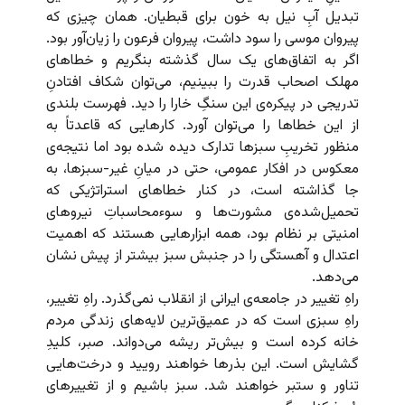
تبدیل آبِ نیل به خون برای قبطیان. همان چیزی که
پیروان موسی را سود داشت، پیروان فرعون را زیان‌آور بود.
اگر به اتفاق‌های یک سال گذشته بنگریم و خطاهای
مهلک اصحاب قدرت را ببینیم، می‌توان شکاف افتادنِ
تدریجی در پیکره‌ی این سنگِ خارا را دید. فهرست بلندی
از این خطاها را می‌‌توان آورد. کارهایی که قاعدتاً به
منظور تخریبِ سبزها تدارک دیده شده بود اما نتیجه‌ی
معکوس در افکار عمومی، حتی در میانِ غیر-سبزها، به
جا گذاشته است، در کنار خطاهای استراتژیکی که
تحمیل‌شده‌ی مشورت‌ها و سوءمحاسباتِ نیروهای
امنیتی بر نظام بود، همه ابزارهایی هستند که اهمیت
اعتدال و آهستگی را در جنبش سبز بیشتر از پیش نشان
می‌دهد.
راهِ تغییر در جامعه‌ی ایرانی از انقلاب نمی‌گذرد. راهِ تغییر،
راهِ سبزی است که در عمیق‌ترین لایه‌های زندگی مردم
خانه کرده است و بیش‌تر ریشه می‌دواند. صبر، کلیدِ
گشایش است. این بذرها خواهند رویید و درخت‌هایی
تناور و ستبر خواهند شد. سبز باشیم و از تغییرهای