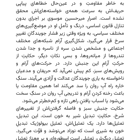
به خاطر مقاومتِ و در عین‌حال خطاهای پیاپی
حریف‌اش به سرعت همه‌ی خواسته‌های‌اش محقق
نشده است. اصرارِ میرحسین موسوی بر اجرای بدون
تنازل قانون اساسی، درنگ و تأملِ او در موضع‌گیری‌های
مختلف سیاسی، به ویژه وقتی زیر فشار جویندگانِ تغییرِ
سرخ قرار می‌گیرد، شکل‌گیری آرام شبکه‌های مختلف
اجتماعی و مشخص شدن سره از ناسره و جدا شدن
تندروها از میانه‌روها، و بسی نکاتِ دیگر، حکایتِ از
حرکتِ آرامِ این جنبش دارد. در حرکت‌های آرام و
رویش‌های سبز، کم پیش نمی‌آید که حریفان و مدعیان
ناخواسته به یاری جویندگان عدالت و آزادی می‌آیند. سنگِ
خاره راه آبِ روان را سد می‌کند اما همین مقاومت یا
باعث رخنه کردنِ آرام و تدریجی آبِ روان در سنگِ سخت
می‌شود یا اسباب یافتنِ راهی تازه و کم‌خطرتر می‌شود.
حکایت جنبش سبز و فاصله گرفتن‌اش از تغییرهای
سُرخ، حکایتِ تبدیل شیر به خون است. این تبدیل،
تمثیل‌ها دارد. یک تمثیل‌اش، تمثیل بیولوژیک تبدیلِ
خون به شیری است که نوزاد می‌نوشد و قوّت می‌گیرد.
تمثیلِ دیگرش، تمثیلی است اسطوره‌ای و پر معنا: تمثیل