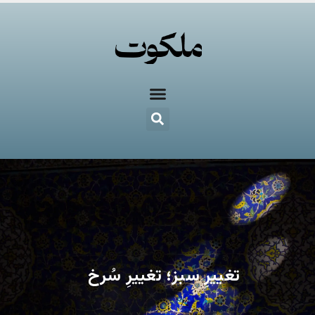
تغییرِ سبز؛ تغییرِ سُرخ