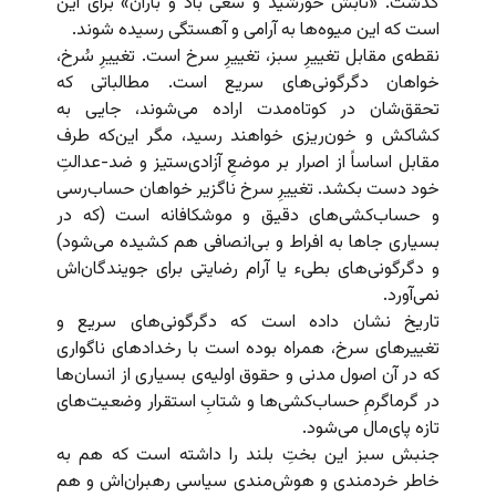
گذشت. «تابش خورشید و سعی باد و باران» برای این
است که این میوه‌ها به آرامی و آهستگی رسیده شوند.
نقطه‌ی مقابل تغییرِ سبز، تغییرِ سرخ است. تغییرِ سُرخ،
خواهان دگرگونی‌های سریع است. مطالباتی که
تحقق‌شان در کوتاه‌مدت اراده می‌شوند، جایی به
کشاکش و خون‌ریزی خواهند رسید، مگر این‌که طرف
مقابل اساساً از اصرار بر موضعِ آزادی‌ستیز و ضد-عدالتِ
خود دست بکشد. تغییرِ سرخ ناگزیر خواهان حساب‌رسی
و حساب‌کشی‌های دقیق و موشکافانه است (که در
بسیاری جاها به افراط و بی‌انصافی هم کشیده می‌شود)
و دگرگونی‌های بطیء یا آرام رضایتی برای جویندگان‌اش
نمی‌آورد.
تاریخ نشان داده است که دگرگونی‌های سریع و
تغییرهای سرخ، همراه بوده است با رخدادهای ناگواری
که در آن اصول مدنی و حقوق اولیه‌ی بسیاری از انسان‌ها
در گرماگرمِ حساب‌کشی‌ها و شتابِ استقرار وضعیت‌های
تازه پای‌مال می‌شود.
جنبش سبز این بختِ بلند را داشته است که هم به
خاطر خردمندی و هوش‌مندی سیاسی رهبران‌اش و هم