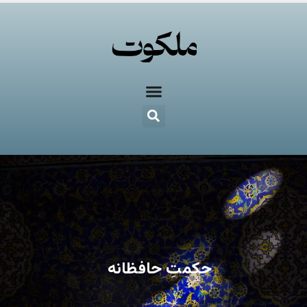
حکمتِ حافظانه