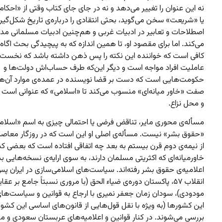
نه این عنوان را تغییر می‌دهد و نه در جای جای کتاب وقتی از «احکام
یا «شریعت» سخن می‌گوید، بحثی انتقادی را درباره‌ی تاریخ شکل‌گیر
اصطلاحات و تعابیر در ادبیات غربی و هم‌چنین ادبیات مسلمانی م
می‌کند. اما برای مقصود او، تا همین اندازه که به پیچیدگی بحث اگاه
کافی است که خواننده این نکته را پس ذهن داشته باشد که نخست ب
عاملیت افراد مواجه است و دیگر این‌که طرف حساب‌اش دولت‌ها و
حکومت‌هایی است که دست بر قضا نویسنده در عمده‌ی موارد آن‌ها 
صفت «خاور میانه‌ای» منسوب می‌کند تا «اسلامی» که عنوانی است م
و محل نزاع.
مسأله‌ی محوری مایر، تناقض فرضی یا احتمالی چیزی به اسم «اسلام»
«حقوق بشر» نیست. مسأله‌ی اصلی او این است که در روزگار معاصر 
از نیمه‌ی دوم قرن بیستم به بعد چه اتفاقی افتاده است که بعضی 
خاورمیانه‌ای که اکثریتی مسلمان دارند، به سوی ارایه‌ی نسخه‌هایی بد
اعلامیه‌ی حقوق بشر رفته‌اند. سیاست‌های اسلامی‌سازی در ایران پس
انقلاب ۵۷، پاکستان دوره‌ی ضیاء الحق (با مروری نسبتاً جامع بر عقای
مودودی)، سودان زمان جعفر نمیری با ارجاع به قوانین و سیاست‌ه
این کشورها (به ویژه با نقل قول‌هایی از قانون‌های اساسی این کشور
بررسی می‌شوند. در کنار قوانین و اعلامیه‌های عربستان سعودی و م