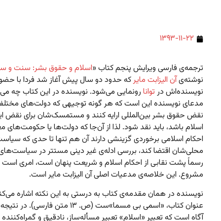
۱۳۹۳-۱۱-۲۲
ترجمه‌ی فارسی ویرایش پنجم کتاب «
اسلام و حقوق بشر: سنت و س
نوشته‌ی
آن الیزابت مایر
که حدود دو سال پیش آغاز شد فردا با حضو
نویسنده‌اش در
توانا
رونمایی می‌شود. نویسنده در این کتاب چه می‌گو
مدعای نویسنده این است که هر گونه توجیهی که دولت‌های مختلف 
نقض حقوق بشر بین‌المللی ارایه کنند و مستمسک‌شان برای نقض ا
اسلام باشد، باید نقد شود. لذا از آن‌جا که دولت‌ها یا حکومت‌های مع
احکام اسلامی برخوردی گزینشی دارند آن هم تنها تا حدی که سیاس
محلی‌شان اقتضا کند، بررسی ادله‌ی غیر دینی مستتر در سیاست‌های 
رسماً پشت نقابی از احکام اسلام و شریعت پنهان است، امری است 
مشروع. این خلاصه‌ی مدعیات اصلی آن الیزابت مایر است.
نویسنده در همان مقدمه‌ی کتاب به درستی به این نکته اشاره می‌کن
عنوان کتاب، «اسمی بی مسما»ست (ص. ۱۳ متن فارسی)
آگاه است که تعبیر «اسلام» تعبیر مسأله‌ساز، نادقیق و گمراه‌کننده 