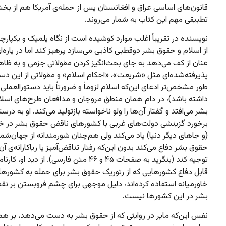
قانون‌های اساسی عراق و افغانستان پس از حمله‌ی آمریکا هم از بخ
تطبیقی مهم این کتاب به شمار می‌روند.
نویسنده در تقریباً اغلب موارد کوشیده است از نگاه پلمیک و یکپارچ
از اسلام و حقوق بشر دوقطبی کاذبی می‌سازد پرهیز کند اما در پاره‌ای
عنان از کف می‌دهد به جای بحث‌انگیز کردن مقولاتی جزمی و به ظاه
پذیرفته‌شده‌ای مثل «شریعت»، «احکام اسلام» و مقولاتی از این دس
طور مشخص‌تر ادعای این‌که اسلام لزوماً و ضرورتاً باید دستورالعمل
داشته باشد)، در دام همان منطق مروجان و مدافعان طرح‌های اسل
بشر می‌افتد و گفتار آن‌ها را ولو ناخواسته بازتولید می‌کند. او به درست
برخورد گزینشی دولت‌های غربی با کشورهای ناقض حقوق بشر در خاو
(و جاهای دیگر دنیا) یاد می‌کند ولی هم‌چنان شورمندانه از جهان‌شمو
حقوق بشر دفاع می‌کند بدون این‌که رفتار تناقض‌آمیز یا ریاکارانه‌ی آن‌ه
توجیه کند (بنگرید به صفحات ۴۵ و ۴۶ متن فارسی). از دید او،
قابل دفاع کشورهایی که از رتوریک حقوق بشر برای حمله به کشورها
خاورمیانه استفاده کرده‌اند، دلیل موجهی برای چشم فروبستن بر 
بشر در این کشورها نیست.
نفس این‌که مایر در روایتی که از حقوق بشر به دست می‌دهد، بر 