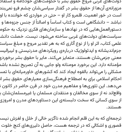
دولت‌های غربی مروج حقوق بشر با حکومت‌های خودکامه و استفاده
مزورانه‌ی آن‌ها از حقوق بشر در گفتار سیاسی‌شان چشم فرو نمی‌بندد
است در خور اهمیت. قلمرو کار او – حتی در مواردی که خواننده با ا
نباشد – دانشگاهی است و کتاب اساساً و اصالتاً از جنس جزوه‌ها و
دستورالعمل‌هایی که در نهادها و سازمان‌های فکری نزدیک به حکوم
سیاست‌های دولت‌های غربی ساخته می‌شود، نیست. خصلت دانشگ
علمی کتاب، اثر او را از نوع آثاری که به هر تقدیر مروج و مبلغ سیاست
جزم‌اندیشانه و ایدئولوژیک درباره‌ی رویکردهای مدرنیستی و لیبرالیس
معنی جزمی‌شان هستند، متمایز می‌کند. مایر با حقوق بشر برخورد
مؤمنانه دارد. این برخورد مومنانه ولو جایی به آن تصریح نشده باش
مشکلی را می‌تواند بالقوه ایجاد کند که کشورهای خاورمیانه‌ای با تم
احکام اسلامی برای به اصطلاح فرهنگی‌سازی معیارهای حقوق بشر ان
می‌دهد. این تئوری‌ها و مفاهیم مدرن خود در قرن حاضر در کانون 
واقع‌اند نه از سوی مخالفان و منتقدان مسلمان یا غیرمسلمان‌شان بل
از سوی کسانی که سخت دلبسته‌ی این دستاوردهای مدرن و امروزی
هستند.
ترجمه‌ای که به این قلم انجام شده ناگزیر خالی از خلل و لغزش نیس
قصوری و اشکالی که در ترجمه هست، حاصل دلیری‌های کنج خلوت