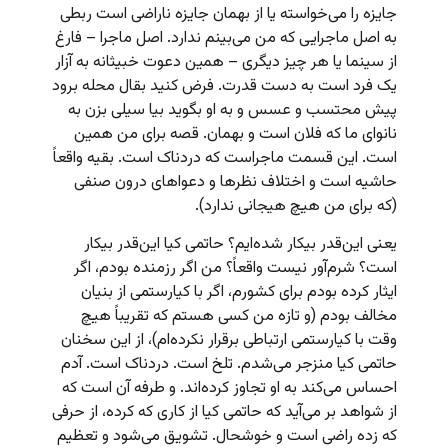
جایزه را می‌خواسته یا از بهمان جایزه ناراضی است ربطی
به اصل ماجرایی که من می‌بینم ندارد. اصل ماجرا – فارغ
از سینما یا هر چیز دیگری – همین دعوت خبیثانه به آزار
یک فرد است به دست قدرت. فرض کنید بقال محله برود
پیش محتسب و عسس و به او بگوید بیا سیلی بزن به
نانوای ما که فلان است و بهمان. قصه برای من همین
است. این قسمت ماجراست که دردناک است. بقیه واقعاً
حاشیه است و اختلاف نظرها و دعواهای درون صنفی
(که برای من هیچ هیجانی ندارد).
یعنی این‌قدر بیکار شده‌ایم؟ حاتمی کیا این‌قدر بیکار
است؟ شرم‌آور نیست واقعاً؟ من اگر رزمنده بودم، اگر
ایثار کرده بودم برای کشورم، اگر با کیارستمی از بنیان
مخالف بودم (و تازه من کسی هستم که تقریباً هیچ
وقت با کیارستمی ارتباطی برقرار نکرده‌ام)، از این سخنان
حاتمی کیا منزجر می‌شدم. تلخ است. دردناک است. آدم
احساس می‌کند به او تجاوز کرده‌اند. و طرفه آن است که
از شواهد بر می‌آید که حاتمی کیا از کاری که کرده، از حرفی
که زده راضی است و خوشحال. تشویق می‌شود و تعظیم