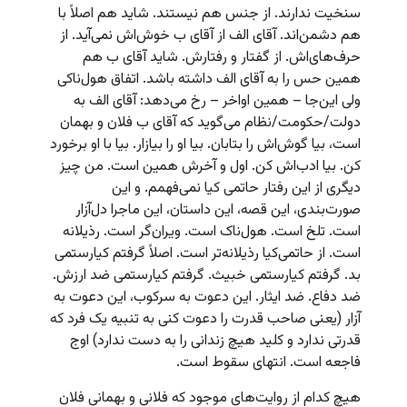
سنخیت ندارند. از جنس هم نیستند. شاید هم اصلاً با
هم دشمن‌اند. آقای الف از آقای ب خوش‌اش نمی‌آید. از
حرف‌های‌اش. از گفتار و رفتارش. شاید آقای ب هم
همین حس را به آقای الف داشته باشد. اتفاق هول‌ناکی
ولی این‌جا – همین اواخر – رخ می‌دهد: آقای الف به
دولت/حکومت/نظام می‌‌گوید که آقای ب فلان و بهمان
است، بیا گوش‌اش را بتابان. بیا او را بیازار. بیا با او برخورد
کن. بیا ادب‌اش کن. اول و آخرش همین است. من چیز
دیگری از این رفتار حاتمی کیا نمی‌فهمم. و این
صورت‌بندی، این قصه، این داستان، این ماجرا دل‌آزار
است. تلخ است. هول‌ناک است. ویران‌گر است. رذیلانه
است. از حاتمی‌کیا رذیلانه‌تر است. اصلاً گرفتم کیارستمی
بد. گرفتم کیارستمی خبیث. گرفتم کیارستمی ضد ارزش.
ضد دفاع. ضد ایثار. این دعوت به سرکوب، این دعوت به
آزار (یعنی صاحب قدرت را دعوت کنی به تنبیه یک فرد که
قدرتی ندارد و کلید هیچ زندانی را به دست ندارد) اوج
فاجعه است. انتهای سقوط است.
هیچ کدام از روایت‌های موجود که فلانی و بهمانی فلان