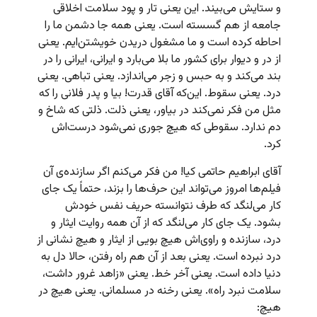
و ستایش می‌بیند. این یعنی تار و پود سلامت اخلاقی
جامعه از هم گسسته است. یعنی همه جا دشمن ما را
احاطه کرده است و ما مشغول دریدن خویشتن‌ایم. یعنی
از در و دیوار برای کشور ما بلا می‌بارد و ایرانی،‌ ایرانی را در
بند می‌کند و به حبس و زجر می‌‌اندازد. یعنی تباهی. یعنی
درد. یعنی سقوط. این‌که آقای قدرت! بیا و پدر فلانی را که
مثل من فکر نمی‌کند در بیاور، یعنی ذلت. ذلتی که شاخ و
دم ندارد. سقوطی که هیچ جوری نمی‌شود درست‌اش
کرد.
آقای ابراهیم حاتمی کیا! من فکر می‌کنم اگر سازنده‌ی آن
فیلم‌ها امروز می‌تواند این حرف‌ها را بزند، حتماً یک جای
کار می‌لنگد که طرف نتوانسته حریف نفس خودش
بشود. یک جای کار می‌لنگد که از آن همه روایت ایثار و
درد، سازنده و راوی‌اش هیچ بویی از ایثار و هیچ نشانی از
درد نبرده است. یعنی بعد از آن هم راه رفتن، حالا دل به
دنیا داده است. یعنی آخر خط. یعنی «زاهد غرور داشت،
سلامت نبرد راه». یعنی رخنه در مسلمانی. یعنی هیچ در
هیچ: