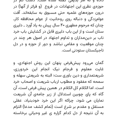
داده و نه امر بدیعی گفته شده است. دست کم در
حوزه‌ی نظری این اجتهادات در فروع
(و فراتر از آنها) در
درون حوزه‌های علمیه حتی مسبوق به سابقه‌اند.
آفت
عوام‌زدگی و دنباله روی روحانیت از عوام محافظه کارـ
چنان که مرحوم مطهری ۴۰ سال پیش به یاد آورد ـ دلیری
ستان است و از این باب دلیری قابل در گشایش باب خرد
ناب بر دین‌مداران و تداوم اجتهاد در اصول هر چند در
چنان موقعیت و مقامی نباشد و دور از حوزه و در دل
تاجیکستان ستودنی است.
گمان می‌رود پیش‌فرض پنهان این روش اجتهادی، و
غایت معلوم و فرجام نیک انجام این خردورزی،
شریعتمداری و دین باوری ست؛ البته به شریعتی سهله و
سمحه که مفقود و مطلوب ارباب شریعت و اصحاب خرد
است. اما الکلام کل الکلام در همین پیش فرض است، آن
گاه که پای چوبین استدلال از زیر جامه‌ی آن شریعت
نمایان می شود، چراکه اگر این خرد خودبنیاد، عقلی
مستقل و مقدم بر شرع است (تمام کشف مدعا) التزام
به آن نتیجه از دل کدام گزاره ی غیر وحیانی برخاسته