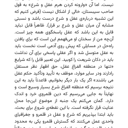
نیست. اما آن «وارونه‌ کردن هرم عقل و شرع» به قول
صاحب سیبستان، خالی از اشکال نیست (فرض کنیم که
این تشبیه درباره‌ی عقل و شرع درست باشد و نسبتی
مشابه آن میان عقل و شرع بر قرار). ظاهراً قابل نباید
قایل به این باشد که عقل پاسخگوی همه چیز است.
آن‌چه من از سخنان او می‌فهمم این است که برای یافتن
راه‌حل در مسایلی که پیش روی آدمی است نخست باید
به عقل متوسل شد و اگر عقلی پاسخی برای آن نداشت
باید در دکان شریعت را کوبید. این تعبیر قابل را که شرایع
«تنها در منطقه الفراغ عقل، حق اظهار نظر مستقل
رادارند ودر سایر موارد، موظف به تأیید وتأکید حکم عقل
می باشند» اگر یک بار دیگر بخوانیم، قاعدتاً باید به این
نتیجه برسیم که منطقه الفراغ شرع بسیار وسیع است و
نهایتاً به جایی می‌رسیم که دین قلمروی خرد و اندک
دارد. گمان می‌کنم یک جنبه از موضوع این‌جا محل
عنایت قرار نگرفته است. با این نقطه‌ی شروع برای بحث،
باید ابتدا بپذیریم که شرع و عقل در قلمرو و جغرافیای
واحدی عمل می‌کنند که گسترش قلمرو یکی به محدود