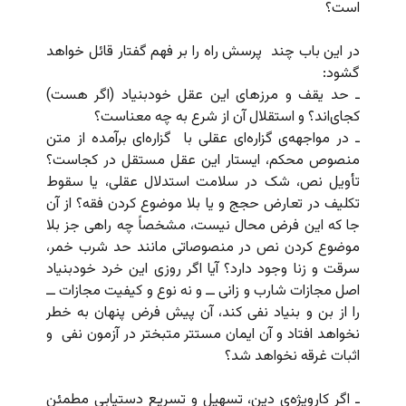
است؟
در این باب چند
پرسش راه را بر فهم گفتار قائل خواهد
گشود:
ـ حد یقف و مرزهای این عقل خودبنیاد (اگر هست)
کجای‌اند؟ و استقلال آن از شرع به چه معناست؟
ـ در مواجهه‌ی گزاره‌ای عقلی با
گزاره‌ای برآمده از متن
منصوص محکم، ایستار این عقل مستقل در کجاست؟
تأویل نص، شک در سلامت استدلال عقلی، یا سقوط
تکلیف در تعارض حجج و یا بلا موضوع کردن فقه؟ از آن
جا که این فرض محال نیست، مشخصاً چه راهی جز بلا
موضوع کردن نص در منصوصاتی مانند حد شرب خمر،
سرقت و زنا وجود دارد؟ آیا اگر روزی این خرد خودبنیاد
اصل مجازات شارب و زانی ــ و نه نوع و کیفیت مجازات ــ
را از بن و بنیاد نفی کند، آن پیش فرض پنهان به خطر
نخواهد افتاد و آن ایمان مستتر متبختر در آزمون نفی
و
اثبات غرقه نخواهد شد؟
ـ اگر کارویژه‌ی دین، تسهیل و تسریع دستیابی مطمئن