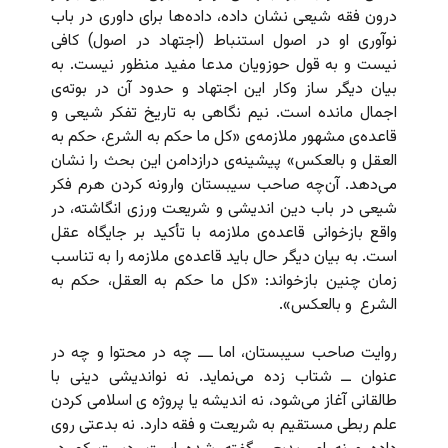
درون فقه شیعی نشان داده، داده‌ها برای داوری در باب
نوآوری او در اصول استنباط (اجتهاد در اصول) کافی
نیست و به قول حوزویان مدعا مفید منظور نیست. به
بیان دیگر ساز وکار این اجتهاد و حدود آن در بوته‌ی
اجمال مانده است. نیم نگاهی به تاریخ تفکر شیعی و
قاعده‌ی مشهور ملازمه‌ی «کل ما حکم به الشرع، حکم به
العقل و بالعکس» پیشینه‌ی درازدامن این بحث را نشان
می‌دهد. آن‌چه صاحب سیبستان وارونه کردن هرم فکر
شیعی در باب دین اندیشی و شریعت ورزی انگاشته، در
واقع بازخوانی قاعده‌ی ملازمه با تأکید بر جایگاه عقل
است. به بیان دیگر حال باید قاعده‌ی ملازمه را به تناسب
زمان چنین بازخواند: «کل ما حکم به العقل، حکم به
الشرع
و بالعکس».
روایت صاحب سیبستان، اما ـــ چه در محتوا و چه در
عنوان ــ شتاب زده می‌نماید. نه نواندیشی دینی با
طالقانی آغاز می‌شود، نه اندیشه یا پروژه ی اسلامی کردن
علم ربطی مستقیم به شریعت و فقه دارد. نه بدعتی روی