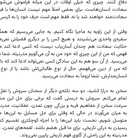
دفاع کنند. چیزی که خیلی اوقات در این میانه فراموش می‌شود
سعادت انسان‌هاست. برای بعضی اصلاً مهم نیست انسان‌ها با فرم
سعادت‌مند خواهند شد یا نه. فقط مهم است حرف خود را به کرسی 
وقتی از این زاویه به ماجرا نگاه کنیم، به جایی می‌رسیم که همگ
سفره‌ی واحدی می‌نشینند و هیچ کس را بر دیگری فضیلتی نمی‌ماند.
حکایت سعادت هم چندان آسان‌یاب نیست که کسی ادعا کند مثلا
فهمی که من از این چیزی که خود من به آن می‌گویم مدرنیته، شما 
می‌رسید. از آن سو هم به این سادگی کسی نمی‌تواند ادعا کند که با
که من از دین می‌فهمم، حال از نوع طالبانی‌اش باشد یا از نوع
انسان‌مدارش، شما لزوماً به سعادت می‌رسید.
سخن به درازا کشید. دو سه نکته‌ی دیگر از سخنان سروش را نقل 
تمام می‌کنم. سروش به درستی گفت که برخی برای حل این مش
سرعت سخن از مفاهیم فربه و بزرگی چون تمدن، عقلانیت، مدرنیت
به میان می‌آورند در حالی که وقتی برای حل مسایل به این‌ها م
متوسل شویم، نخست باید این‌ها را با اجزاء کوچکتری تقسیم کنیم
رسیدن به درکی تاریخی، برای ما قبل هضم باشد. لقمه‌های تمدن، ع
مدرنیته به این راحتی از گلوی فهم تاریخی پایین نمی‌روند.