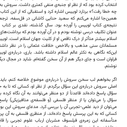
انتخاب کرده بود که از نظر او جنبه‌ی منفی کمتری داشت. سروش به 
چه خطا رفت؟» برنارد لوییس اشاره کرد و استقبالی که از این کتاب
همین‌جا اشاره می‌کنم که سعید حنایی کاشانی در فل‌سفه، ترج
نتیجه‌ی کتاب لوییس را آورده بود. سال گذشته، نقدی بر کتاب 
عنوان تکلیف درسی نوشته بودم و در آن آورده بودم که برداشت‌های
اسلام بیشتر متأثر از درک ناقص او از کلیت جهان اسلام است. لوی
مسلمانان سنی مذهب و بالاخص خلافت عثمانی را در نظر داشت
این‌که نگاهی به تکثر عالم اسلام داشته باشد. باری، درباره‌ی ل
فراوان است و جای دیگر هم از آن سخن گفته‌ام. شاید در مجال دیگ
نوشتم.
اگر بخواهم لب سخن سروش را درباره‌ی موضوع خلاصه کنم، باید
اصلی سروش درباره‌ی این سؤال برگردم. از نظر او، کسانی که تا به ح
سؤال پاسخ داده‌اند قاعدتاً از دو منظر می‌توانند به آن نگاه کرده ب
سؤال را می‌توان یا از منظر فلسفی (و فلسفه‌ی متافیزیکی) پاسخ 
می‌توان از دید علمی-تجربی آن را بررسی کرد. مدعای سروش این بو
کسانی که به این پرسش پاسخ داده‌اند، از منظری فلسفی به آن پردا
متأسفانه‌ این زمره‌ی فیلسوف مشربان ارباب علوم تجربی را قاب