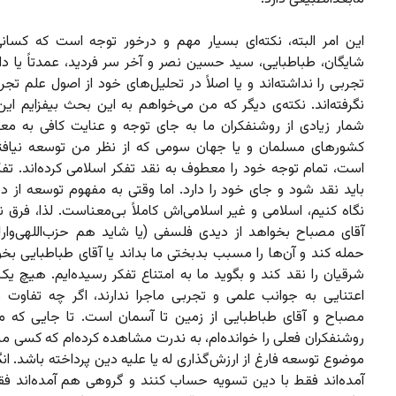
این امر البته، نکته‌ای بسیار مهم و درخور توجه است که کسانی
شایگان، طباطبایی، سید حسین نصر و آخر سر فردید، عمدتاً یا د
تجربی را نداشته‌اند و یا اصلاً در تحلیل‌های خود از اصول علم تجرب
نگرفته‌اند. نکته‌ی دیگر که من می‌خواهم به این بحث بیفزایم ای
شمار زیادی از روشنفکران ما به جای توجه و عنایت کافی به م
کشورهای مسلمان و یا جهان سومی که از نظر من توسعه نیاف
است، تمام توجه خود را معطوف به نقد تفکر اسلامی کرده‌اند. تفک
باید نقد شود و جای خود را دارد. اما وقتی به مفهوم توسعه از د
نگاه کنیم، اسلامی و غیر اسلامی‌اش کاملاً بی‌معناست. لذا، فرق ن
آقای مصباح بخواهد از دیدی فلسفی (یا شاید هم حزب‌اللهی‌وار!
حمله کند و آن‌ها را مسبب بدبختی ما بداند یا آقای طباطبایی بخو
شرقیان را نقد کند و بگوید ما به امتناع تفکر رسیده‌ایم. هیچ یک 
اعتنایی به جوانب علمی و تجربی ماجرا ندارند، اگر چه تفاوت م
مصباح و آقای طباطبایی از زمین تا آسمان است. تا جایی که م
روشنفکران فعلی را خوانده‌ام، به ندرت مشاهده‌ کرده‌ام که کسی مس
موضوع توسعه فارغ از ارزش‌گذاری له یا علیه دین پرداخته باشد. ان
آمده‌اند فقط با دین تسویه حساب کنند و گروهی هم آمده‌اند فق