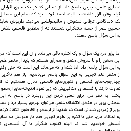
پرداختن به این سؤال نمی‌دانسته‌اند. از دید سروش، به این سؤال
منظری علمی-تجربی پاسخ داد. از کسانی که در یک سوی افراطی
فیلسوفان قرار داشته‌اند، البته احمد فردید بود که تمام این مسایل ر
یک دیدگاهی عرفانی مشوش و مالیخولیایی می‌دید. داریوش شایگ
حسین نصر از جمله متفکرانی هستند که از منظری فلسفی تلاش کرد
به این سؤال پاسخ دهند.
اما برای من یک سؤال و یک اشاره باقی می‌ماند و آن این است که من
این سخن را و با سروش متفق و هم‌رأی هستم که باید از منظر علمی
به این سؤال پاسخ داد. اما نکته‌ای که می‌ماند این است که حتی وقتی
از منظر علم تجربی به این سؤال پاسخ می‌دهیم، باز هم ناگزیر از
چهارچوب‌های فلسفی و تئوری‌های فلسفی مدرن هستیم که الب
تفاوت دارند با فلسفه‌ی متافیزیکی که زیر نفوذ اندیشه‌های ارسطو 
باشد. به نظر من، برای عملی کردن این رویکرد در پاسخ به این 
سخنان پوپر در منطق اکتشاف علمی می‌توان بهره‌ی بسیار برد و دس
پوپر از زمره‌ی کسانی است که شدیداً از ارسطو و افلاطون انتقاد کرده 
به اعتقاد من، حتی با تکیه بر علوم تجربی هم باز متوسل به مبان
فلسفی خواهیم شد که البته تفاوت شگرفی با آن فلسفه‌ی ک
مابعدالطبیعی دارد.