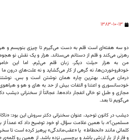
۱۳۸۳-۱۰-۱۳
دو سه هفته‌ای است قلم به دست می‌گیرم تا چیزی بنویسم و هر ب
رهزنی می‌کند و قلم از دستانم می‌ستاند. هزار و یک نقش نو هجوم 
من به هزار حیلت دیگر، زبان قلم می‌بُرم. اما این خامو
خودفروخوردن‌ها، نه گرهی از کار می‌گشاید و نه علت‌های درون ما و 
درمان می‌کند. بهترین چاره همان نوشتن است و بس. نوشتنی
خودسانسوری و اعتنا و التفات بیش از حد به های و هو و هیاهوی
مجازی و طبل تو خالی انفجار داده‌ها. عجالتاً از سخنرانی دیشب 
می‌گویم تا بعد.
دیشب در کانون توحید، عنوان سخنرانی دکتر سروش این بود: «ناکام
مسلمین؟»، با همین علامت سؤال. او خود توضیح داد که عمداً از به
کلماتی مانند «انحطاط»
یا «عقب‌ماندگی» پرهیز کرده است تا سخن
و فارغ از بار ارزشی باشد و برچسبی نزده باشد. از همین رو کلمه‌ی «نا