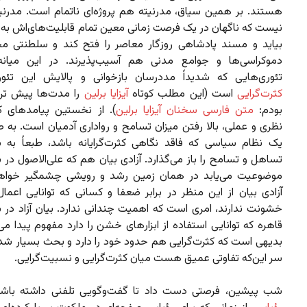
هستند. بر همین سیاق، مدرنیته هم پروژه‌ای ناتمام است. مدرنی
نیست که ناگهان در یک فرصت زمانی معین تمام قابلیت‌های‌اش به 
بیاید و مسند پادشاهی روزگار معاصر را فتح کند و سلطنتی مخل
دموکراسی‌‌ها و جوامع مدنی هم آسیب‌پذیرند. در این میانه‌
تئوری‌هایی که شدیداً مددرسان بازخوانی و پالایش این تئو
کثرت‌گرایی
است
(این مطلب کوتاه
آیزایا برلین
را مدت‌ها پیش تر
بودم:
متن فارسی سخنان آیزایا برلین
)
. از نخستین پیامدهای کث
نظری و عملی، بالا رفتن میزان تسامح و رواداری آدمیان است. به ط
یک نظام سیاسی که فاقد نگاهی کثرت‌گرایانه باشد، طبعاً به 
تساهل و تسامح را باز می‌گذارد. آزادی بیان هم که علی‌الاصول در ب
موضوعیت می‌یابد در همان زمین رشد و رویشی چشمگیر خواه
آزادی بیان از این منظر در برابر ضعفا و کسانی که توانایی اعما
خشونت ندارند، امری است که اهمیت چندانی ندارد. بیان آزاد در ب
قاهره که توانایی استفاده‌ از ابزارهای خشن را دارد مفهوم پیدا می‌ک
بدیهی است که کثرت‌گرایی هم حدود خود را دارد و بحث بسیار شد
سر این‌که تفاوتی عمیق هست میان کثرت‌گرایی و نسبیت‌گرایی.
شب پیشین، فرصتی دست داد تا گفت‌وگویی تلفنی داشته باش