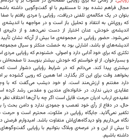
رؤیایی
. از زمانی که برای رؤیایی صفحه‌ای در ملکوت بر پا کرده‌ام
مجال فراهم نشده بود تا مستقیم با او گفت‌وگویی داشته باشم. 
بتوان در یک مکالمه‌ی تلفنی دریافت، رؤیایی را مردی یافتم با صفا
که روی‌اش به انتقاد و تحلیل باز است و در مواجهه با اندیشه‌ی 
اندیشه‌ی خودش، عنان اختیار از دست نمی‌دهد و از دایره‌ی 
نمی‌شود. حضور رؤیایی در مجموعه‌ی ما بیش از آن‌که نشان تأیید 
اندیشه‌های او باشد،‌ اشارتی بود به خصلت متکثر و سیال مجموعه‌
تکثری که برای خود آدابی دارد و اصولی. خشنودم که رؤیایی مردی 
و بسیارخوان. از او خواستم که خودش بیشتر بنویسد تا صفحه‌اش ش
بیشتری پیدا کند. می‌دانم که در شرایط رؤیایی دشوار است که آ
بخواهد وقت برای این کار بگذارد. اما همین‌ که رویی گشوده بر ام
دارد مغتنم و ارزش‌مند است. او خود دیشب می‌گفت که با وجو
عقایدی دینی ندارد، در خانواده‌ای متدین و مقدس رشد کرده اس
عقیده‌ی ارباب ادیان حرمت قایل است اگر چه با آن‌ها اختلاف نظر دار
حال، در دفاع از رأی خود تعصب و جمودی ندارد و دامن بحث را ب
تکفیر نمی‌آلاید. جایگاه رؤیایی در ملکوت، محترم است و حرمت بز
نگاه می‌داریم ولو دیدگاه‌های‌اش متفاوت باشد. امیدوارم فرصتی
تا بیش از این و در عرصه‌ی وبلاگ بتوانیم با رؤیایی گفت‌وگوهای 
داشته باشیم.