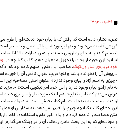
۱۳۸۳-۰۸-۲۹
تجربه نشان داده است که وقتی که با بیان خود اندیشه‌ای را طرح می‌
گروهی آشفته می‌شوند و تنها برخوردشان با آن طعن و تمسخر است. 
تصمیم گرفتم به جای رویارویی مستقیم، عین عبارات و الفاظ صاحب‌
اساتید این حوزه از بحث را تحویل مدعیان دهم. کاتب کتابچه در
نوش
خود درباره‌ی قتل ون‌گوگ
، صاحب این قلم را متهم کرده بود که: «گما
داریوش آن را نخوانده باشد و تنها فریبِ عنوانِ ناقص آن را خورده ا
«چیزی به اسم آزادی بیان وجود ندارد». عنوانِ اصلی مصاحبه این ا
به نام آزادی بیان وجود ندارد و این خود امر نیکویی است».». مزید 
عرض می‌کنم که کاتب کتابچه هم لینک مورد نظر را سرسری دیده‌ اس
او عنوان مصاحبه دیده‌ است نام کتاب فیش است نه عنوان مصاحبه!
این خطای کاتب کتابچه چیزی را تغییر نمی‌دهد. به سفارش او عمل ک
متن مصاحبه را ترجمه کرده‌ام و برای خیر عام و استفاده‌ی خاص ارب
و مجادله‌ای که به این بحث دامن زده‌اند،‌ آن را در وبلاگ می‌گذارم.