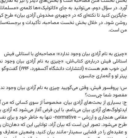
بخش نخست متن مصاحبه است و بخش‌های دیگر را نیز به تفاریق
آورد. در سؤال دوم، می‌توانید به جای «کاتولیک‌»‌ها کلمه‌ی «مسلمانان
جایگزین کنید تا نکته‌‌ای که در «چهره‌ی مخدوش آزادی بیان» طرح کر
روشن شود. در خلال بخش نخست مصاحبه،‌ تأکیدات و برجسته‌سازی‌ه
من است.
«چیزی به نام آزادی بیان وجود ندارد»؛ مصاحبه‌ای با استانلی فیش
استانلی فیش درباره‌ی کتاب‌اش، «چیزی به نام آزادی بیان وجود ندار
این خوب هم هست» (انتشارات دانشگاه آکسفورد، ۱۹۹۴) گفت‌وگو می‌کند.
پیتر لو و آنه‌ماری جانسون
س: پروفسور فیش، وقتی می‌گویید چیزی به نام آزادی بیان وجود ندار
مفصود شما چی‌ست؟
ج: بسیاری از بحث‌های آزادی بیان، مخصوصاً از سوی کسانی که من آن
ایدئولوگ‌های آزادی بیان می‌نامم، با این فرض آغاز می‌شود که آزادی ب
مقامی هنجاری و ارزشی – normative- تنها به خاطر خود و 
طرح می‌شود. تصور این است که بیان آزاد، توانایی این که دهان‌تان را 
و عقیده‌ای را در فضایی سمینار-مانند بیان کنید، وضعیتی متعارف 