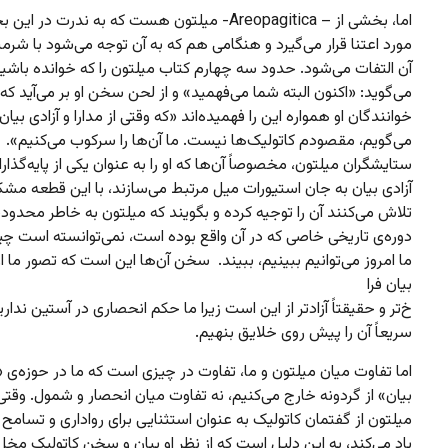
اما، بخشی از – Areopagitica- میلتون هست که به ندرت در ا
مورد اعتنا قرار می‌گیرد و هنگامی هم که به آن توجه می‌شود با شرم
آن التفات می‌شود. حدود سه چهارم کتاب میلتون را که خوانده باشید،
می‌گوید: «اکنون البته شما می‌فهمید» و از لحن سخن او بر می‌آید که
خوانندگان او همواره این را فهمیده‌اند «که وقتی از مدارا و آزادی بی
می‌گویم، مقصودم کاتولیک‌ها نیست. ما آن‌ها را سرکوب می‌کنیم».
ستایشگران میلتون، مخصوصاً آن‌ها که او را به عنوان یکی از پایه‌گذا
آزادی بیان به جان استیورات میل مرتبط می‌سازند، با این قطعه مشک
تلاش می‌کنند آن را توجیه کرده و بگویند که میلتون به خاطر محدود
دوره‌ی تاریخی خاصی که در آن واقع بوده است، نمی‌توانسته است چیز
ما امروز می‌توانیم ببینیم، ببیند. سخن آن‌ها این است که تصور ما از
بیان فرا
خ‌تر و حقیقتاً آزادتر از این است زیرا ما حکم انحصاری در آستین نداری
سریعاً آن را پیش روی خلایق بنهیم.
اما تفاوت میان میلتون و ما، تفاوت در چیزی است که ما در حوزه‌ی «
بیان» از گردونه خارج می‌کنیم، نه تفاوت میان انحصار و شمول. وقتی
میلتون از گفتمان کاتولیک به عنوان استثنایی برای رواداری و تسام
یاد می‌کند، به این دلیل است که از نظر او بیان و سخن کاتولیک مخل 