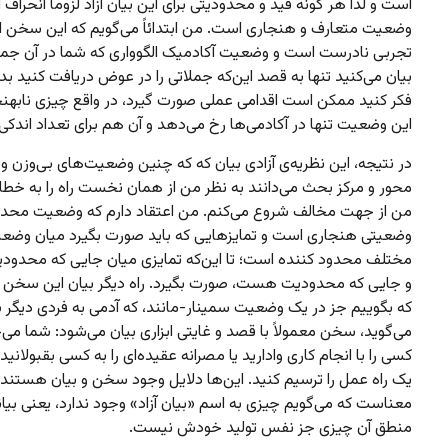
است و لذا هر گونه قید و محدودیتی برای این بیان آزاد لزوماً انحراف ا
وضعیت متعارف و هنجاری است. من ابتدائاً‌ می‌گویم که این سخن ا
تجربی نادرست است و وضعیت آکادمیک الگوواری که شما در آن جملا
بیان می‌کنید تنها به قصد این‌که جملاتی را در عوض دریافت کنید بد
فکر کنید ممکن است اقدامی عملی صورت گیرد، در واقع چیزی نابهن
این وضعیت تنها در آکادمی‌ها رخ می‌دهد و آن‌ هم برای تعداد اندکی 
در نتیجه، این نظریه‌ی آزادی بیان که که چنین وضعیت‌های بی‌وزن و ا
محور و مرکز بحث می‌دانند به نظر من از همان نخست راه را به خطا 
من از جهت مخالف شروع می‌کنم. من اعتقاد دارم که وضعیت محد
وضعیتی هنجاری است و تمایزهایی که باید صورت بگیرد میان وضع
مختلف محدود کننده است؛ تا این‌که تمایزی میان جایی که محدود
و جایی که محدودیت هست، صورت بگیرد. راه دیگر بیان این سخن 
که بگوییم جز در یک وضعیت سمینار-مانند، که آدمی به فردی دیگر
می‌گوید، سخن معمولاً با قصد و غایتی ابزاری بیان می‌شود: شما می‌
کسی را با انجام کاری وادارید یا مصرانه عقیده‌ای را به کسی بقبولانید و 
یک راه عمل را ترسیم کنید. این‌ها دلایل وجود سخن و بیان هستند و
معناست که می‌گویم چیزی به اسم «بیان آزاد» وجود ندارد، یعنی بیان
منطق آن چیزی جز نفس تولید خودش نیست.