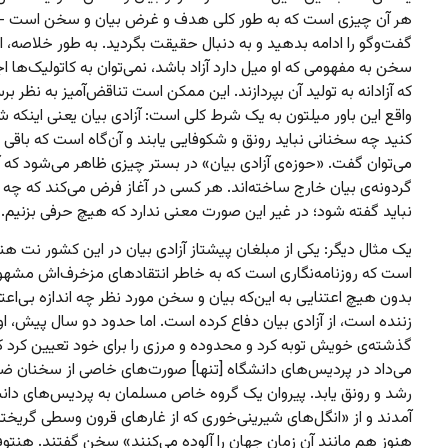
هر آن‌ چیزی است که به طور کلی هدف و غرض بیان و سخن است – 
گفت‌وگو را ادامه بدهید و به دنبال حقیقت بگردید. به طور خلاصه، اگ
سخن به مفهومی که او میل دارد آزاد باشد،‌ نمی‌توان به کاتولیک‌ها اج
که آزادانه به تولید آن بپردازند. این ممکن است تناقض‌آمیز به نظر برس
واقع این باور میلتون به یک شرط کلی است: آزادی بیان یعنی اینکه ش
کنید چه سخنانی نباید رونق و شکوفایی یابند و آن‌گاه است که باقی 
می‌توان گفت. «حوزه‌ی آزادی بیان» در بستر چیزی ظاهر می‌شود که آن 
گردونه‌ی بیان خارج ساخته‌اند. هر کسی در آغاز فرض می‌کند که چه
نباید گفته شود؛ در غیر این صورت معنی ندارد که هیچ حرفی بزنیم.
یک مثال دیگر: یکی از مبلغان پیشتاز آزادی بیان در این کشور نت ه
است که روزنامه‌نگاری است که به خاطر انتقادهای مزخرف‌اش مشهو
بدون هیچ اعتنایی به این‌که بیان و سخن مورد نظر چه اندازه بی‌اعتبا
زننده است، از آزادی بیان دفاع کرده است. اما حدود دو سال پیش، او 
گذشته‌ی خویش توبه کرد و محدوده و مرزی را برای خود تعیین کرد که
می‌داد در پردیس‌های دانشگاه [تنها] صورت‌های خاصی از سخنان 
رشد و رونق یابد. پیروان یک گروه خاص مسلمان به پردیس‌های دان
آمدند و از «انگل‌های شیرینی‌خوری که از غارهای قرون وسطی گریخته‌
هنوز هم مانند آن زمان جهان را آلوده می‌کنند» سخن گفتند. هنت