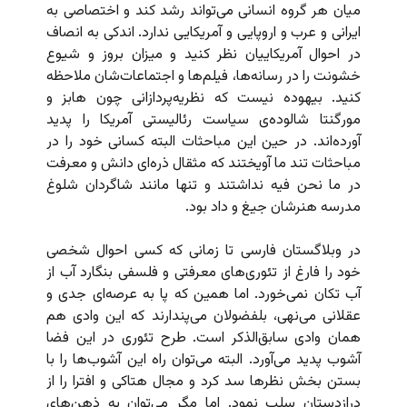
میان هر گروه انسانی می‌تواند رشد کند و اختصاصی به
ایرانی و عرب و اروپایی و آمریکایی ندارد. اندکی به انصاف
در احوال آمریکاییان نظر کنید و میزان بروز و شیوع
خشونت را در رسانه‌ها،‌ فیلم‌ها و اجتماعات‌شان ملاحظه
کنید. بیهوده نیست که نظریه‌پردازانی چون هابز و
مورگنتا شالوده‌ی سیاست رئالیستی آمریکا را پدید
آورده‌اند. در حین این مباحثات البته کسانی خود را در
مباحثات تند ما آویختند که مثقال ذره‌ای دانش و معرفت
در ما نحن فیه نداشتند و تنها مانند شاگردان شلوغ
مدرسه هنرشان جیغ و داد بود.
در وبلاگستان فارسی تا زمانی که کسی احوال شخصی
خود را فارغ از تئوری‌های معرفتی و فلسفی بنگارد آب از
آب تکان نمی‌خورد. اما همین که پا به عرصه‌ای جدی و
عقلانی می‌نهی، بلفضولان می‌پندارند که این وادی هم
همان وادی سابق‌الذکر است. طرح تئوری در این فضا
آشوب پدید می‌آورد. البته می‌توان راه این آشوب‌ها را با
بستن بخش نظرها سد کرد و مجال هتاکی و افترا را از
درازدستان سلب نمود. اما مگر می‌توان به ذهن‌های