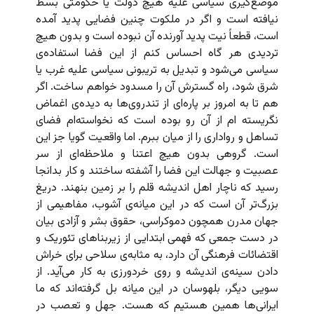
موضع‌گیری سیاسی علیه هیچ دولت یا حکومتی بسط
نیافته است و اگر در ملکوت چنین فضایی پدید آمده
است، قطعاً نیت پدید آورنده آن نبوده است و بدون هیچ
تردیدی هر گاه احساس کنم از این فضا استفاده‌ی
سیاسی می‌شود و تبدیل به تریبونی سیاسی علیه غرب یا
شرق شود، راه گسترش آن را مسدود خواهم ساخت. اگر
هم تا به امروز بر پاره‌ای از تندروی‌ها به دیده‌ی اغماض
نگریسته ام از آن رو بوده است که نخواسته‌ام فضای
تساهل و رواداری را از میان ببرم. اما واقعیت گویا جز این
است. گروهی بدون هیچ اعتنا و ملاحظه‌ای از سر
عصبیت و جهالت این فضا را آشفته ساختند و کار بدانجا
رسید که ناچار اهل اندیشه قلم را بر زمین بنهند. دریغ
بزرگ‌تر آن است که در این میانه‌ی آشوب، مفاهیمی از
جهان مدرن همچون دموکراسی، حقوق بشر و آزادی بیان
در دست جمعی که فهمی ابتدایی از زیربناهای تئوریک و
اقتضائات فرهنگی آن دارد،‌ به مثابه‌ی سلاحی برای خراش
دادن سینه‌ی اندیشه و روی خردورزی به کار می‌آید. از
سویی دیگر، بلهوسان در این میانه بل گرفته‌اند که ما
ایرانی‌ها همین هستیم که هست. جهل و تعصب در