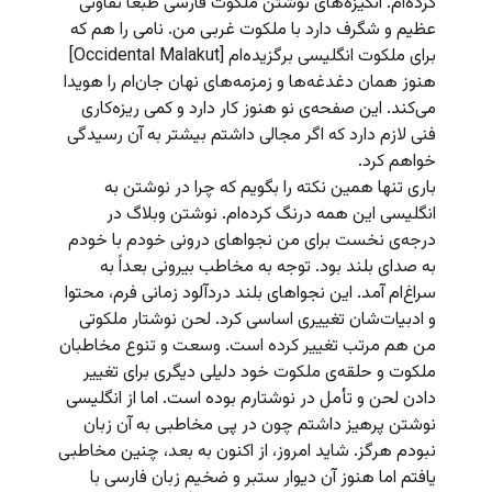
کرده‌ام. انگیزه‌های نوشتن ملکوت فارسی طبعاً تفاوتی
عظیم و شگرف دارد با ملکوت غربی من. نامی را هم که
برای ملکوت انگلیسی برگزیده‌ام [Occidental Malakut]
هنوز همان دغدغه‌ها و زمزمه‌های نهان جان‌ام را هویدا
می‌کند. این صفحه‌ی نو هنوز کار دارد و کمی ریزه‌کاری
فنی لازم دارد که اگر مجالی داشتم بیشتر به آن رسیدگی
خواهم کرد.
باری تنها همین نکته را بگویم که چرا در نوشتن به
انگلیسی این همه درنگ کرده‌ام. نوشتن وبلاگ در
درجه‌ی نخست برای من نجواهای درونی خودم با خودم
به صدای بلند بود. توجه به مخاطب بیرونی بعداً به
سراغ‌ام آمد. این نجواهای بلند دردآلود زمانی فرم، محتوا
و ادبیات‌شان تغییری اساسی کرد. لحن نوشتار ملکوتی
من هم مرتب تغییر کرده است. وسعت و تنوع مخاطبان
ملکوت و حلقه‌ی ملکوت خود دلیلی دیگری برای تغییر
دادن لحن و تأمل در نوشتارم بوده است. اما از انگلیسی
نوشتن پرهیز داشتم چون در پی مخاطبی به آن زبان
نبودم هرگز. شاید امروز،‌ از اکنون به بعد، چنین مخاطبی
یافتم اما هنوز آن دیوار ستبر و ضخیم زبان فارسی با