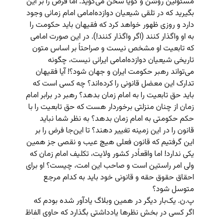
مسئولین روشن و گویا سخن می‌گوید. اما فرض را بر این
بگیرید که در تلقی شیعیان دوازده‌امامی امام زمانی وجود
دارد و روزی ظهور خواهد کرد که فقیهان باید حکومت را
به او واگذار کنند (اگر واگذار کنند!). در این صورت امامی
که تابعیت او مشخص نیست و صراحتاً بر اساس متون
تاریخی شیعیان دوازده‌امامی ایرانی نیست، چگونه
می‌تواند رهبر حکومت ایران و جهان شود؟! آیا فقیهان
تدارک این معضل قانونی را کرده‌اند؟ چه کسی است که
باید حق تابعیت را به امام زمان بدهد؟‌ رهبر در برابر امام
زمان از چنان منزلتی برخوردار هست که حق تابعیت را با
حکم حکومتی به امام زمان بدهد؟‌ به نظر شما نباید
قانون را در این زمینه تغییر دهند؟‌ تا این‌جا فرض را بر
این گرفتیم که قانون فعلی هیچ عیب و نقصی جز همین
یکی ندارد! اما واقعاً‌در کشور ولایت، تکلیف امام زمان که
ولی امر راستین است و صاحب‌ این امت،‌ چیست؟ او برای
احقاق حقوق حقه و قانونی خود باید به کدام مرجع
متوسل شود؟
پ.ن. یک‌بار دیگر در همین وبلاگ یادآور شده بودم که
اگر کسی در بخش نظرها یادداشتی بگذارد که حاوی الفاظ