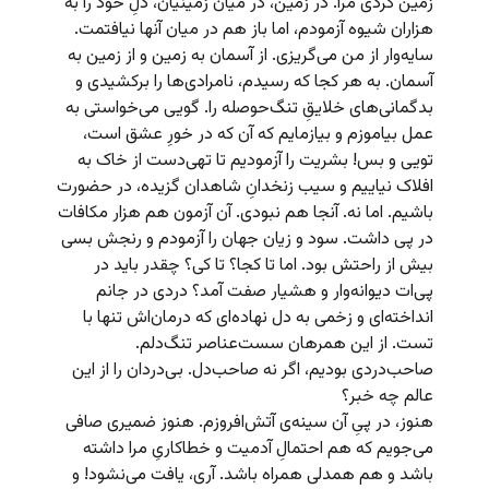
زمین کردی مرا. در زمین، در میان زمینیان، دلِ خود را به
هزاران شیوه آزمودم، اما باز هم در میان آنها نیافتمت.
سایه‌وار از من می‌گریزی. از آسمان به زمین و از زمین به
آسمان. به هر کجا که رسیدم، نامرادی‌ها را برکشیدی و
بدگمانی‌های خلایقِ تنگ‌حوصله را. گویی می‌خواستی به
عمل بیاموزم و بیازمایم که آن که در خورِ عشق است،
تویی و بس! بشریت را آزمودیم تا تهی‌دست از خاک به
افلاک نیاییم و سیب زنخدانِ شاهدان گزیده، در حضورت
باشیم. اما نه. آنجا هم نبودی. آن آزمون هم هزار مکافات
در پی داشت. سود و زیان جهان را آزمودم و رنجش بسی
بیش از راحتش بود. اما تا کجا؟ تا کی؟ چقدر باید در
پی‌ات دیوانه‌‌وار و هشیار صفت آمد؟ دردی در جانم
انداخته‌ای و زخمی به دل نهاده‌ای که درمان‌اش تنها با
تست. از این همرهان سست‌عناصر تنگ‌دلم.
صاحب‌دردی بودیم، اگر نه صاحب‌دل. بی‌دردان را از این
عالم چه خبر؟
هنوز، در پیِ آن سینه‌ی آتش‌افروزم. هنوز ضمیری صافی
می‌جویم که هم احتمالِ آدمیت و خطاکاریِ مرا داشته
باشد و هم همدلی همراه باشد. آری، یافت می‌نشود! و