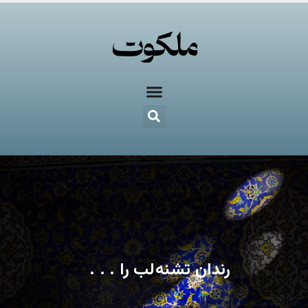
رندانِ تشنه‌لب را . . .