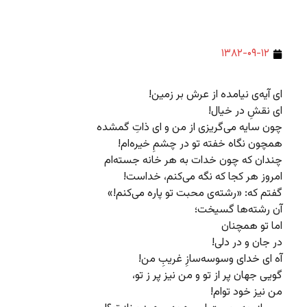
۱۳۸۲-۰۹-۱۲
ای آیه‌ی نیامده از عرش بر زمین!
ای نقشِ در خیال!
چون سایه می‌گریزی از من و ای ذاتِ گمشده
همچون نگاه خفته تو در چشمِ خیره‌ام!
چندان که چون خدات به هر خانه جسته‌ام
امروز هر کجا که نگه می‌کنم، خداست!
گفتم که: «رشته‌ی محبت تو پاره می‌کنم!»
آن رشته‌ها گسیخت؛
اما تو همچنان
در جان و در دلی!
آه ای خدای وسوسه‌سازِ غریبِ من!
گویی جهان پر از تو و من نیز پر ز تو،
من نیز خود توام!