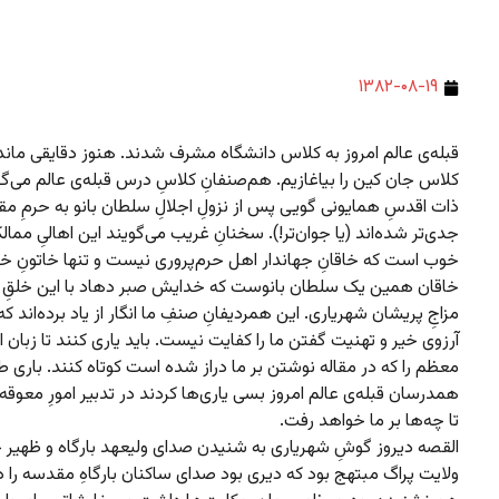
۱۳۸۲-۰۸-۱۹
قبله‌ی عالم امروز به کلاس دانشگاه مشرف شدند. هنوز دقایقی ماند
کلاس جان کین را بیاغازیم. هم‌صنفانِ کلاسِ درس قبله‌ی عالم می‌گو
ذات اقدسِ همایونی گویی پس از نزولِ اجلالِ سلطان بانو به حرمِ م
جدی‌تر شده‌اند (یا جوان‌تر!). سخنانِ غریب می‌گویند این اهالیِ ممال
خوب است که خاقانِ جهاندار اهل حرم‌پروری نیست و تنها خاتونِ خا
خاقان همین یک سلطان بانوست که خدایش صبر دهاد با این خلقِ 
مزاجِ پریشان شهریاری. این همردیفانِ صنفِ ما انگار از یاد برده‌اند که 
آرزوی خیر و تهنیت گفتن ما را کفایت نیست. باید یاری کنند تا زبان ا
معظم را که در مقاله نوشتن بر ما دراز شده است کوتاه کنند. باری طای
همدرسان قبله‌ی عالم امروز بسی یاری‌ها کردند در تدبیر امورِ معوقه.
تا چه‌ها بر ما خواهد رفت.
القصه دیروز گوشِ شهریاری به شنیدن صدای ولیعهد بارگاه و ظهیر 
ولایت پراگ مبتهج بود که دیری بود صدای ساکنان بارگاهِ مقدسه را در