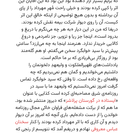
که برایم بسیار آزار دهنده بود این بود که این آقایان این
اثر را کپی کرده بودند و خیلی راحت مُهرِ مهرداد را از پای
آن برداشته و بدون هیچ توضیحی از اینکه خالقِ این اثر
کیست، آن را روی دیوار شرکت بیمه نقش کرده بودند.
دریغا که من در این دیار «به هر چه می‌نگرم با دریغ و
بدرود است». اینجا جز ریا و تزویر، جز نامردمی و دروغ
کالایی خریدار ندارد. هنرمند اینجا به چه می‌ارزد؟ ساعتی
پیش‌تر با سید خوابگرد سخن می‌گفتم. او هم گله‌مند
بود از روزگارِ بی‌فریادی که بر ما حاکم است.
یادداشت‌های ظهیرالملکوت و ولیعهدِ دلخونمان را
داشتیم می‌خواندیم و گمان هم نمی‌بردیم که چه
واقعه‌ای رخ داده است. تا وقتی که سید خوابگرد تماس
گرفت امروز نمی‌دانستیم که ولیعهد ما با سید در
روزنامه‌ی شرق مصاحبه‌ای کرده است کذایی با عنوان
«
ایستاده در گورستان پرلاشز
» که دیروز منتشر شده بود.
ما هم که از برکت مشغله‌های فراوان خاکی مجال روزنامه
خواندن را از دست داده‌ایم. باری آنچه که امروز بر آن دیوار
دیدم و آن کاری که با اثر مهرداد کرده بودند را کنار
سخنان
عباس معروفی
نهادم و دریغم آمد که ننویسم از رنجی که