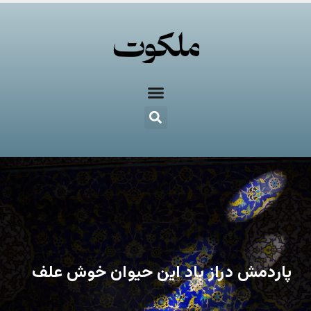
پاردمش دراز باد این حیوان خوش علف