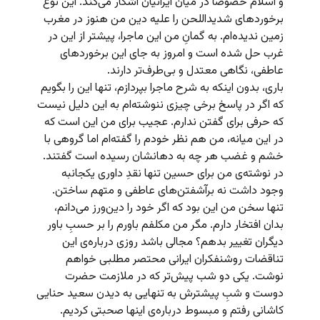
و اسلام خصوصاً در میان ایرانیان آشکار می‌کند. این نوع
برخوردهای شدیداللحن را علیه دین من هنوز در مغرب
زمین ندیده‌ام. به گمانِ من این ماجرا، پیشتر از این در
غرب حل شده است و امروز به جای این برخوردهای
عاطفی، نگاهی معتدل و بی‌طرف‌تر دارند.
باری، بدون اینکه به شرح ماجرا بپردازم، تنها این را بگویم
که اگر در پاسخ برخی چیزی ننوشته‌ام به این دلیل نیست
که حرفی برای گفتن ندارم. عجیب برای من این است که
در این میانه، من هم نظر خودم را گفته‌ام اما گروهی با
خشم و غضب هر چه به دهانشان رسیده است گفتند.
در نوشته‌ی من برای حسین تنها نقدِ داوری یکجانبه
وجود داشت نه برآشفتن‌های عاطفی و متهم ساختن.
تنها سخن من این بود که اگر خود را دین‌ورز می‌دانم،
بدان افتخار دارم. مگر من مکلفم باورم را بر حسبِ باور
دیگران تغییر بدهم؟ مجالی باشد روزی درباره‌ی این
تناقضات روشنفکران ایرانی محتصر مطلبی خواهم
نوشت. یکی دو شب پیش‌تر که در ملازمت حضرت
دوست و شبِ پیشترش به تنهایی به دیدن سعید حنایی
کاشانی رفتم و مبسوط درباره‌ی اینها صحبتی کردیم.