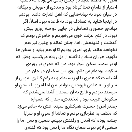
امروز به قاعده نباید در چنین جایی می‌بودم که دستِ
اختیار از دامانِ تمنا کوتاه بود و مددی از خویش و بیگانه
در میان نبود به بهانه‌هایی که اهلِ اشارت دانند. بودنم
در اینجا شاید به تصادف بود. به قاعده نبود اصلاً. اگر
بهانه‌ی حضوری تصادفی در جایی دو سه روزی پیش
نبود، در کنجِ عزلت خون می‌خوردم و خاموش بودم که
گذشت و ندیدمش. اما، چنان نماند و چنین نیز هم
نخواهد ماند. باری، امروز بودیم تا او هم بیاید و سخن‌ها
بگوید. هزاران سخنِ ناگفته از دل زبانه می‌کشید وقتی که
او بر سمندِ سخن سوار بود. من که عمری در روزه‌ی
سکوت بوده‌ام می‌دانم. بوی این سخنان در جانِ من
آشناست که عمری با او زیسته‌ام و به رغمِ کافری، مویی از
سرِ او را به عالمی فروختن نتوانم. من اما امروز با سخنِ او
خرسند نبودم و قانع به آن سخنان آشنا نمی‌شدم که
سکوتش غریب بود و لبخندش، چنان که همواره.
چقدر امروز حسرت هم‌کناری سپند، آتش به جانم می‌زد
که مکلف به نظربازی بودم و تماشا از سویِ او و سراپا
چشم بودم که آمدن و رفتنش ببینم. همین و بس. ما را
سخنی لازم نبود. همان نگاه ما را بس بود که فتنه‌ی