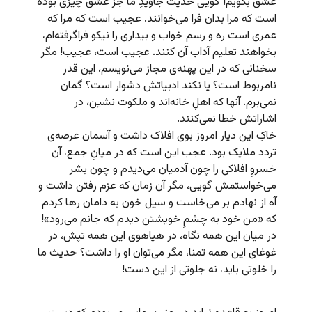
عشق بگویم! گویی حدیث جاویدِ ما جز عشق چیزی بوده
است که مرا بدان فرا می‌خوانند. عجیب است که مرا که
عمری است ره و رسم خواب و بیداری را نیکو فراگرفته‌ام،
بخواهند تعلیم آداب آن کنند. عجیب است، عجیب! مگر
سخنانی که در این پهنه‌ی مجاز می‌نویسم، این قدر
نامربوط است؟ یا نکند ادبیاتش دشوار است؟ گمان
نمی‌برم. آنها که اهلِ خانه‌اند و ملکوت نشین، در
اشاراتش خطا نمی‌کنند.
خاکِ این دیار امروز بوی افلاک داشت و آسمان عرصه‌ی
تردد ملایک بود. عجب این است که در میانِ جمع، آن
خسروِ افلاکی را چون آدمیان می‌دیدم و چون بشر
می‌خواستمش گویی، مگر آن زمان که عزم رفتن داشت و
آه از نهادم بر می‌خاست و سیل خون به دامان رها کردم
که «من خود به چشمِ خویشتن دیدم که جانم می‌رود»!
در میان این همه نگاه، در هیاهوی این همه تپش، در
غوغای این همه تمنا، مگر می‌توان او را داشت؟ حدیث ما
را خلوتی باید، نه جلوتی از این دست!