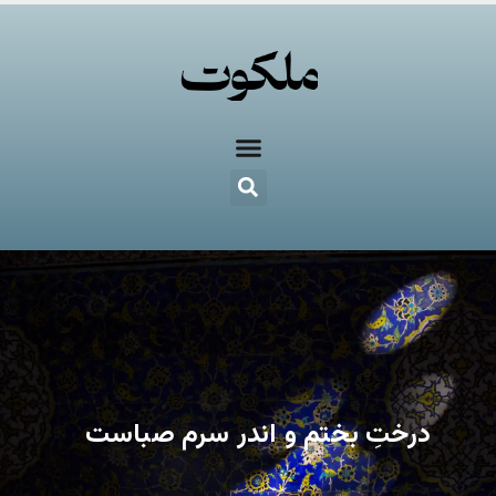
درختِ بختم و اندر سرم صباست