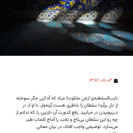
۱۳۸۲-۰۵-۰۳
نایب‌السلطنه‌ی ارضِ ملکوت! مباد که آه این جگر سوخته
از دل برآید! سلطان را خاطری هست آینه‌وار. با او از در
درپیچیدن در میایید. رفعِ کدورتِ آن نازنین را، که ندانم از
چه رو این سلطانِ بی‌تاج و تخت را آماج کلماتِ طنز
می‌سازد، توضیحی واجب افتاد، در بیان معانی