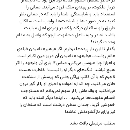
در خاطرِ سلطان استوار افتاده بود این بود که نام‌ها از
دربارِ ملکوت، بر پهنه‌ی ملک فرود می‌آیند. معانی را
استعداد باید و شایستگی. شما را باید که در معانی نظر
کنید نه در صورت‌ها و شباهت‌ها. واجب است سالکانِ
طریق را و ساکنانِ درگاه را که در زمره‌ی اهل مباینت
باشند نه در ردیف اهل مشابهت، ارجو که واصل به مقام
وحدت گردند!
بگذار تا این بار پرده‌ها بردارم. اگر «رهبر» نامیدن قبله‌ی
عالم رواست، «ولیعهد» نامیدن آن عزیز عین اکرام است
و اعزاز! چرا عبوسی می‌کنی، عباس؟! باری آن ولیعهد را اگر
هیچ نباشد، ننگ‌های دیگر او را نیست! خاطرت هست
لاجرم که با آن کاتبِ پراگی وقتی که پرسش از سلامت
فلان می‌کنید، چه اندازه اموات و احیای او را از گور برون
می‌افکنید و والده‌اش را از سهمِ نمی‌دانم که مستوجب
اقسام عقوبت‌ها می‌کنید . . . اینجا دیگر البته باید که
خموشی گزید. چندان سخن درشت است که سلطان را
نیز یارای بازگشودنش نباشد!
مطلب مرتبطی یافت نشد.