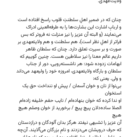
ولایت‌عهدی.
چنان که در ضمیرِ اهلِ سلطنتِ قلوب راسخ افتاده است
و اربابِ اشارت این بشارت‌ها را به طرفه‌العینی ادراک
می‌نمایند (و البته آن عزیز را نیز منزلت نه فروتر که بس
فراتر از اهلِ نظر است)، هم سلطنت و هم ولایتعهدی بر
صورت و بر سیرت تعلق دارد. چنان که سلطان ظاهر
داریم عالم معنا را نیز سلاطین هست. چنین گوییم که
ابهامات زدوده شود: هر ناشسته‌رویی، دور از جناب
سلطان و بارگاه ولایتعهدی، امروزه خود را ولیعهد می‌داند
و ولی. یعنی که:
بی‌نوا از نان و خوان آسمان / پیش او ننداخت حق یک
استخوان
او ندا کرده که خوان بنهاده‌ام / نایب حقم خلیفه زاده‌ام
الصلا ساده‌دلان پیچ پیچ / برخورید از خوان وصلم هیچ
هیچ
آن عزیز را تشبهی نیفتد هرگز بدان آلودگان و درازدستان
که حرف درویشان می‌دزدند و نامِ بزرگان می‌آلایند. آن‌چه