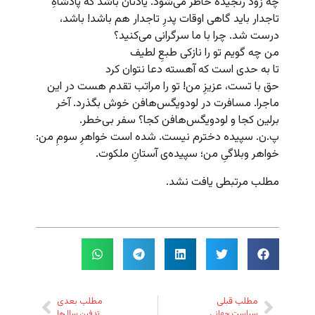
چه زود رنجیده خاطر می‌شود. یادتان باشد که پادشاه‌ِ
تاجدار باید گاهی اوقات پدرِ تاجدار هم باشد! باشد،
درست شد. چرا با ما سرگرانی می‌کنید؟
من چه گویم تو را نازکی طبعِ لطیف
تا به حدی است که آهسته دعا نتوان کرد
حق با تست، عزیزِ من! تو را مراتب تقدم هست در این
ماجرا. مسافرت در لودویگس‌هافن خوش بگذرد. آخر
برلین کجا و لودویگس‌هافن کجا؟ سفر بی‌خطر.
پ.ن. سپیده دخترم نیست. شده است خواهرِ سومِ من:
خواهر وبلاگیِ من؛ سپیده‌ی آستانِ ملکوت.
مطلب مرتبطی یافت نشد.
مطلب قبلی
مطلب بعدی
سیاستِ جهانی
تدفینِ سال‌ها