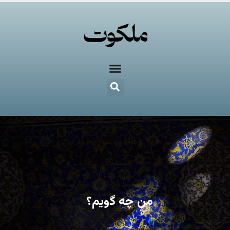
من چه گویم؟