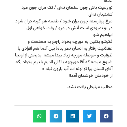
نکنه:
تو رعیت باش چون سلطان نه‌ای / تک مران چون مرد
کشتیبان نه‌ای
مرغ پرنارسته چون پران شود / طعمه هر گربه دران شود
در تو نمرودی است آتش در مرو / رفت خواهی اول
ابراهیم شو
فکرشو بکنین یه مورچه بخواد راجع به مصلحت و
عقلانیت رفتار یه انسان نظر بده! بین آدما هم افرادی با
ظرفیت و حوصله مورچه زیاد پیدا میشه. بدبختی از اونجا
شروع میشه که آقا مورچهه با کلی الدرم بلدرم بخواد بگه
آقای انسان بپا تو لونه ات آب بارون نیاد.»
از خودمان خوشمان آمد!!
مطلب مرتبطی یافت نشد.