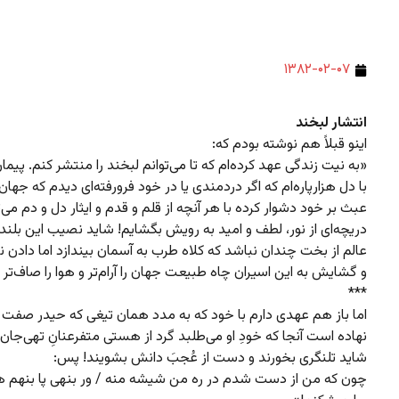
۱۳۸۲-۰۲-۰۷
انتشار لبخند
اینو قبلاً هم نوشته بودم که:
«به نیت زندگی عهد کرده‌ام که تا می‌توانم لبخند را منتشر کنم. پیما
با دل هزارپاره‌ام که اگر دردمندی یا در خود فرورفته‌ای دیدم که جهان 
عبث بر خود دشوار کرده با هر آنچه از قلم و قدم و ایثار دل و دم می‌ت
دریچه‌ای از نور، لطف و امید به رویش بگشایم! شاید نصیب این بلند ا
عالم از بخت چندان نباشد که کلاه طرب به آسمان بیندازد اما دادن ن
و گشایش به این اسیران چاه طبیعت جهان را آرام‌تر و هوا را صاف‌تر 
***
اما باز هم عهدی دارم با خود که به مدد همان تیغی که حیدر صفت بر
نهاده است آنجا که خودِ او می‌طلبد گرد از هستی متفرعنانِ تهی‌جان ب
شاید تلنگری بخورند و دست از عُجبَ دانش بشویند! پس:
چون که من از دست شدم در ره من شیشه منه / ور بنهی پا بنهم ه