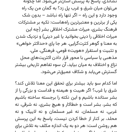
نشاندی، پاسخ به پرسش آسان‌تر می‌شود. اما چگونه
می‌توان میان شرق و غرب پل زد؟ به گمان من یک راه
وجود دارد و این راه – اگر تنها راه نباشد – بدون شک
یکی از برترین و معتبرترین راه‌هاست: تکیه بر مشترکات
فرهنگ بشری، میراث مشترک اخلاقی بشر (چه این
میراث اخلاقی را دینی بخوانید یا غیر دینی) و نزدیک شدن
به معنا و گوهر کثرت‌گرایی. هر جا پای «حداکثر خواهی»
و تثبیت و استقرار «هویت» قومی، فرهنگی، ملی،
مذهبی یا سیاسی با محور قرار دادن اکثریت‌های محل
نزاع و اختلاف به میان بیاید، آن سوء تفاهم تاریخی بیشتر
گسترش می‌یابد و شکاف عمیق‌تر می‌شود.
اما کدام سو باید بیشتر برای تحقق این معنا تلاش کند؟
شرق یا غرب؟ اگر هیبت و هیمنه و قداست و بزرگی را از
بشر ستانده باشیم و این نکته را برجسته ساخته باشیم
که بشر، بشر است و خطاکار و هیچ بشری، نه شرقی، نه
غربی، نه مسلمان، نه غیر مسلمان و نه لاییک و نه
محلد، بر کنار از خطا کردن نیست، پاسخ به این پرسش
هم روشن است: هر دو به یک اندازه مکلف به تلاش برای