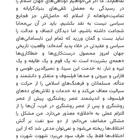
تفاهم‌اند. ما اگر می‌خواهیم کوتاهی‌های جهان اسلام را
در رسیدگی به معضل تلقی‌های بنیادگرایانه و
تمامیت‌خواهانه از اسلام که حاصل‌اش جز فجایع
سیاسی نیست به نقد بکشیم، باید در آن بی‌محابا
شجاعت داشته باشیم، اما دیدگان انصاف و عدالت را
نباید بست و گمان ورزید که تمام این نابسامانی‌های
سیاسی و عقیدتی در خلاء پدید آمده‌اند: واقعیتِ تاریخی
جهان امروز محصول درست‌کاری‌ها و خطاکاری‌ها
«همه‌ی بشریت» است نه یک قوم و یک طایفه و یک
تیره و تبار. نه خدمت ابن سینا، و نصیرالدین طوسی و
فارابی و بیرونی و صدها فیلسوف و متفکر و دانشمند و
متأله، مسلمانان و فرهنگ‌های اسلامی را از حرکت و
سیالیت معاف می‌کند و نه خدمات و تلاش‌های ده‌های
فیلسوف و اندیشمند عصر روشنگری، پیش از عصر
روشنگری و پس از عصر روشنگری در غرب، آن‌ها را از
التزام عملی به «اخلاق» معذور می‌دارد. من مشکل را
مشکلی مضاعف می‌دانم: از دو سو نفت بر آتش
اختلاف‌ها ریخته می‌شود و نمی‌توان مدعی شد که از این
اختلاف‌ها فقط یک طرف سود می‌برد: شهوت شهرت و