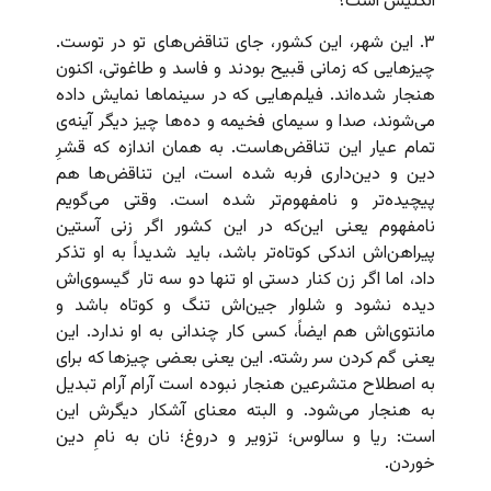
انگلیس است؟
۳. این شهر، این کشور، جای تناقض‌های تو در توست.
چیزهایی که زمانی قبیح بودند و فاسد و طاغوتی، اکنون
هنجار شده‌اند. فیلم‌هایی که در سینماها نمایش داده
می‌شوند، صدا و سیمای فخیمه و ده‌ها چیز دیگر آینه‌ی
تمام عیار این تناقض‌هاست. به همان اندازه که قشرِ
دین و دین‌داری فربه شده است، این تناقض‌ها هم
پیچیده‌تر و نامفهوم‌تر شده است. وقتی می‌گویم
نامفهوم یعنی این‌که در این کشور اگر زنی آستین
پیراهن‌اش اندکی کوتاه‌تر باشد، باید شدیداً‌ به او تذکر
داد، اما اگر زن کنار دستی او تنها دو سه تار گیسوی‌اش
دیده نشود و شلوار جین‌اش تنگ و کوتاه باشد و
مانتوی‌اش هم ایضاً، کسی کار چندانی به او ندارد. این
یعنی گم کردن سر رشته. این یعنی بعضی چیزها که برای
به اصطلاح متشرعین هنجار نبوده است آرام آرام تبدیل
به هنجار می‌شود. و البته معنای آشکار دیگرش این
است: ریا و سالوس؛ تزویر و دروغ؛ نان به نامِ دین
خوردن.