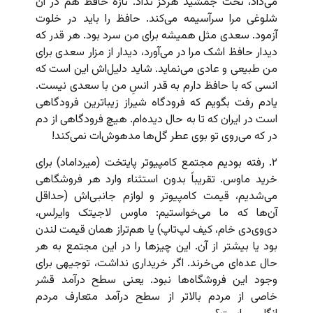
می‌داد، تخت جمشید هرگز نداد. تازه حافظ هم در آن
شلوغی مرا سرآسیمه می‌کند. حافظ را باید در خلوت
آزمود. سعدی مثل همیشه برای من سرد بود. هر قدر که
دیدار حافظ اشک مرا در می‌آورد، دیدار از مزار سعدی برای
من طبیعی و عادی می‌نماید. شاید دلیل‌اش این است که
انسی که با حافظ دارم به قدر انسِ‌ من با سعدی نیست.
یادم رفت بگویم که فرودگاه شیراز زیباترین فرودگاهی
است در ایران که تا به حال دیده‌ام. هیچ فرودگاهی از دم
در که می‌روی تو بوی عطر گل‌ها مدهوش‌ات نمی‌کند!
۲. رفته بودیم مجتمع کامپیوتر پایتخت (میرداماد) برای
خرید ماوس. تقریباً بدون استثناء وارد هر فروشگاهی
می‌شدیم، قیمت کامپیوتر و لوازم جانبی‌اش (حداقل
آن‌ها که ما می‌خواستیم: ماوس لاجیتک وایرلس،
دی‌وی‌دی خام، کیف لپ‌تاپ) یا هم‌تراز همان قیمت لندن
بود یا بیشتر از آن. این چیزها را در این مجتمع به هر
حال عده‌ای می‌خرند. اگر خریداری نداشت، توجیهی برای
وجود این فروشگاه‌ها نبود. یعنی سطح درآمد قشر
خاصی از مردم بالاتر از سطح درآمد متعارف مردم