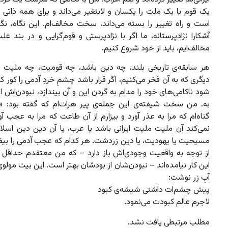
یک قوم یا یک ملت را یکسان و لایتغیر می‌داند و برای همه ذاتی 
است و راه تغییر را بسته می‌داند، سخت مخالف‌ام. این نگاه، ن
آشکارا نژادپرستانه. ما اگر با نژادپرستی و قوم‌گرایی و در بند عل
مخالف‌ایم، باید از خود شروع کنیم.
هر سابقه‌ی تاریخی بلند، چه دین باشد، چه قومیت، چه ملیت ی
دیگری که به آن فخر می‌کنیم، اگر قرار باشد چشمِ خردِ آدمی را کور ک
شود ناکامی‌های خود را مدام به گردن این و آن بیندازد، نبودن‌اش ا
به. من سخت شیفته‌ی این جمله‌ی پیر هرات‌ام که گفته بود: «ب
گناه‌ام که مرا به عذر آورد و بیزارم از آن طاعت که مرا به عجب آو
نمی‌کند آن ملیت ملیت ایرانی باشد یا عرب، یا آن دین دین اسلام
مسیحیت یا یهودیت، یا دین زردشت. هر کدام که عجب آدمی را بیفزای
از توجه به واقعیت وجودی‌اش باز دارد – که من معتقدم حداقل اد
این کار نیامده‌اند – نبودن‌شان از بودشان بهتر است. این بیت مولوی ر
آبِ زر نوشت:
پیش چشم‌ات داشتی شیشه‌ی کبود
لاجرم عالم کبودت می‌نمود.
مطلب مرتبطی یافت نشد.