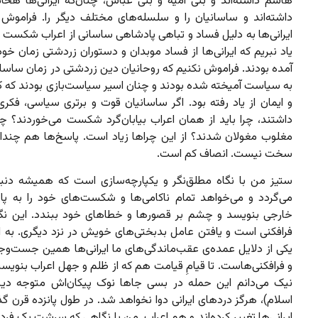
‌هاشم داشته‌اند و بنی امیه و بنی عباس، چنان‌که ایرانی‌ها هخا
داشته‌اند و ساسانیان را و سلسله‌های مختلف دیگر را. فراموش 
ایرانی‌ها به دلیل فساد و تباهی پادشاهی ساسانی از اعراب شکست خ
یاد نبریم که ایرانی‌ها از فساد موبدان و دستوران زردشتی زمان خو
آمده بودند. فراموش نکنیم که روحانیان دین زردشتی در زمان ساسا
به سیاست آمیخته شده بودند و چنان اسیر سیاست‌بازی بودند که کا
و ایمان از یاد رفته بود. اگر ساسانیان قوت و برتری سیاسی، فکر
داشتند، چرا باید از همان اعراب بیابان‌گرد شکست می‌خوردند؟ چرا 
مغلوب مغولان شدند؟ از این چراها زیاد است. پاسخ‌ها هم چندا
سخت نیست. انصاف کم است.
ستیز من با نگاه مطلق‌نگر و یکپارچه‌سازی است که همیشه دن
می‌گردد و می‌خواهد تمام ناکامی‌ها و شکست‌های خود را به پ
خارجی بنویسد و چشم بر قصورها و خطاهای خود ببندد. این ن
فرافکنی است و یافتن عامل بدبختی‌های خویش در نزد دیگری. به ا
یکی از دلایل عمده‌ی عقب‌ماندگی‌های ما ایرانی‌ها همین جست‌و
و فرافکنی‌هاست. تا قیامِ قیامت‌ هم که از ظلم و جهل اعراب بنویس
نیک می‌دانم این حمله در بسی جاها نوک پیکان‌اش متوجه د
اسلام)، هرگز دردهای ایرانی دوا نخواهد شد. در طول پانزده قرن 
ایرانی‌ها تغییر کرده‌اند و هم اعراب. من با نگاهی که سرشت یک فرد