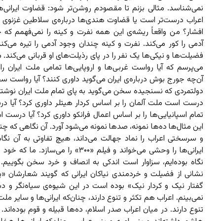
نمی‌شناسد. مثالی بزنم تا مقصودم روشن‌تر شود: قضاوت ایرانی‌ها
اعراب درست‌تر است یا قضاوت هندی‌ها درباره‌ی سلاطین غزنوی یا
افشار؟ من واقعاً ریشه‌ی این همه نفرت و کینه را نمی‌فهمم که چ
آدمی را کور می‌‌کند. نفرت و کینه چندان وجود آدمی را تیره می‌کن
فضیلت‌ها و نیکی‌ها یک نفر را در پای رذیلت‌های او قربانی می‌کند. 
می‌پرسم که آیا رواست غربی‌ها و اروپایی‌ها تمامی ملت ایران را
آن‌چه جورج بوش درباره‌ی ایران می‌گوید داوری کنند؟ آیا رواست س
دولتمردی که نسنجیده سخن می‌گوید به پای تمام ملت ایران نوشته 
درست است ملت آلمان را بر اساس کردار هیتلر داوری کرد؟ آیا 
تمام اسپانیایی‌ها را بر اساس اعمال فرانکو داوری کرد؟ آیا درست اس
این مثال‌ها ده‌ها نمونه، صدها نمونه می‌شود آورد. آن نگاهی که چن
و سرسختی اعراب را نماد جهالت می‌داند، هیچ تفاوتی به آن نگاه 
ایرانی‌ها را وحشی می‌خواند و فیلم «۳۰۰» را می‌سازد. 
نگاه بوده‌ایم، سزاوار است اندکی به انصاف و خرد سخن بگوییم
نشانی از فضیلت و خردمندی نیاکان ایرانی که گویند شعارشان «پن
گفتار نیک و کردار نیک» بوده است در این شیوه‌ی سیاه‌نگر و د
نمی‌بینم. اعراب هم تکثر و تنوع دارند، چنان‌که ایرانی‌ها و سایر ملت
تنوع دارند. در میان اعراب صدر اسلام، ده‌ها قبیله و قوم بوده‌اند. 