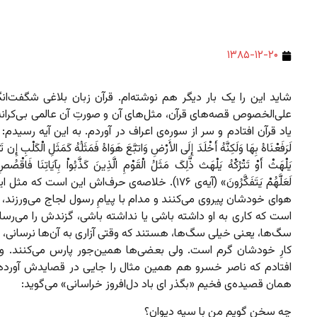
۱۳۸۵-۱۲-۲۰
شاید این را یک بار دیگر هم نوشته‌ام. قرآن زبان بلاغی شگفت‌انگ
علی‌الخصوص قصه‌های قرآن، مثل‌های آن و صورت‌ِ آن عالمی بی‌کران
یاد قرآن افتادم و سر از سوره‌ی اعراف در آوردم. به این آیه رسیدم: 
لَرَفَعْنَاهُ بِهَا وَلَکِنَّهُ أَخْلَدَ إِلَى الأَرْضِ وَاتبَّعَ هَوَاهُ فَمَثَلُهُ کَمَثَلِ الْکَلْبِ إِن ت
یَلْهَثْ أَوْ تَتْرُکْهُ یَلْهَث ذَّلِکَ مَثَلُ الْقَوْمِ الَّذِینَ کَذَّبُواْ بِآیَاتِنَا فَاقْ
لَعَلَّهُمْ یَتَفَکَّرُونَ
» (آیه‌ی ۱۷۶). خلاصه‌ی حرف‌اش این است که مثل ا
هوای خودشان پیروی می‌کنند و مدام با پیامِ رسول لجاج می‌ورزند
است که کاری به او داشته باشی یا نداشته باشی، گزندش را می‌رسا
سگ‌ها، یعنی خیلی سگ‌ها، هستند که وقتی آزاری به آن‌ها نرسانی،
کارِ خودشان گرم است. ولی بعضی‌ها همین‌جور پارس می‌کنند. و 
افتادم که ناصر خسرو هم همین مثال را جایی در قصایدش آورده
همان قصیده‌ی فخیم «بگذر ای باد دل‌افروز خراسانی» می‌گوید:
چه سخن گویم من با سپه دیوان؟