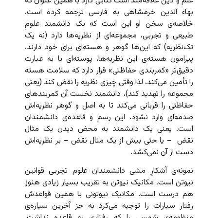
علم و دین علاقه‌مند است کتابی دارد با همین عنوان که
بهاء‌ الدین خرمشاهی به فارسی ترجمه کرده است.
خلاصه‌ی سخن او این است که یک دانشمند علومِ
طبیعی و تجربی، مجموعه‌ای از نظریه‌ها دارد (نه یک
تک‌نظریه) که این‌ها گوهر و هسته‌ای برای خود دارند.
پیرامون هسته‌ی این نظریه‌ها، پوسته‌ای یا به عبارت
دقیق‌تر «کمربندی حفاظتی» قرار دارد که سلامت هسته
را تأمین می‌کند. لذا وقتی چیزی نظریه را نقض کند (یعنی
مجموعه را تهدید کند)، دانشمند نخست آن کمربندهای
حفاظتی را قربانی می‌کند تا به اصل و گوهر نظریه‌اش
صدمه‌ای وارد نشود. این رسم و قاعده‌ی دانشمندان
است. یعنی یک دانشمند به محض دیدن یک مثال
نقض – یا حتی بیش از یک مثال نقض – بر نظریه‌اش
دست از آن نمی‌کشد.
نمونه‌ی آشکارِ مشی دانشمندان علوم تجربی قوانین
نیوتن است. مکانیک نیوتن به تقریب بسیار زیادی هنوز
هم درست است. مکانیک نیوتونی با همین قواعدش
رفتار سیارات را توجیه می‌کرد به جز آخرین سیاره‌ی
منظومه‌ی شمسی را که رفتاری به قاعده نداشت.