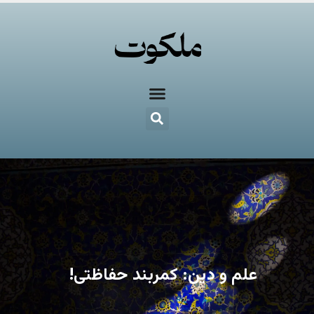
علم و دین: کمربند حفاظتی!