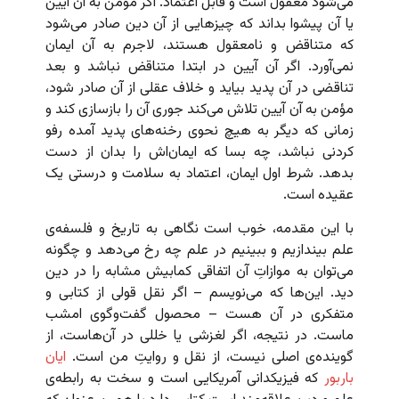
می‌شود معقول است و قابل اعتماد. اگر مؤمن به آن آیین
یا آن پیشوا بداند که چیزهایی از آن دین صادر می‌شود
که متناقض و نامعقول هستند، لاجرم به آن ایمان
نمی‌آورد. اگر آن آیین در ابتدا متناقض نباشد و بعد
تناقضی در آن پدید بیاید و خلاف عقلی از آن صادر شود،
مؤمن به آن آیین تلاش می‌کند جوری آن را بازسازی کند و
زمانی که دیگر به هیچ نحوی رخنه‌های پدید آمده رفو
کردنی نباشد، چه بسا که ایمان‌اش را بدان از دست
بدهد. شرط اول ایمان، اعتماد به سلامت و درستی یک
عقیده است.
با این مقدمه، خوب است نگاهی به تاریخ و فلسفه‌ی
علم بیندازیم و ببینیم در علم چه رخ می‌دهد و چگونه
می‌توان به موازاتِ آن اتفاقی کمابیش مشابه را در دین
دید. این‌ها که می‌نویسم – اگر نقل قولی از کتابی و
متفکری در آن هست – محصول گفت‌وگوی امشب
ماست. در نتیجه، اگر لغزشی یا خللی در آن‌هاست، از
گوینده‌ی اصلی نیست، از نقل و روایتِ من است.
ایان
باربور
که فیزیکدانی آمریکایی است و سخت به رابطه‌ی