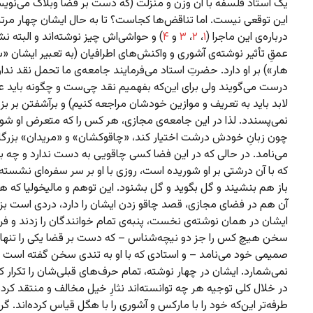
یک استاد فلسفه با آن وزن و منزلت (که دست بر قضا وبلاگ می‌نوی
این توقعی نیست. اما تناقض‌ها کجاست؟ تا به حال ایشان چهار مرتب
درباره‌ی این ماجرا (
۱
،
۲
،
۳
و
۴
) و حواشی‌اش چیز نوشته‌اند و البته نش
عمقِ تأثیر نوشته‌ی آشوری و واکنش‌های اطرافیان (به تعبیر ایشان «س
هار») بر او دارد. حضرتِ استاد می‌فرمایند جامعه‌ی ما تحمل نقد ندارد
درست می‌گویند ولی برای این‌که بفهمیم نقد چی‌ست و چگونه باید 
لابد باید به تعریف و موازین خودشان مراجعه کنیم) و برآشفتن بر بزر
نمی‌پسندد. لذا در این جامعه‌ی مجازی، هر کس را که متعرض او شود 
چون زبانِ خودش درشت اختیار کند، «چاقوکشان» و «مریدان» بزرگا
می‌نامد. در حالی که در این فضا کسی چاقویی به دست ندارد و چه 
که با آن درشتی بر او شوریده است، روزی با او بر سر سفره‌ای نشسته
باز هم بنشیند و گل بگوید و گل بشنود. این توهم و مالیخولیا که ه
آن هم در فضای مجازی، قصد چاقو زدن ایشان را دارد، دردی است بز
ایشان در همان نوشته‌ی نخست، پنبه‌ی تمام خوانندگان را زدند و فر
سخن هیچ کس را جز دو نیچه‌شناس – که دست بر قضا یکی را تنه
صمیمی خود می‌نامد – و استادی که با او به تندی سخن گفته است 
نمی‌شمارد. ایشان در چهار نوشته، تمام حرف‌های قبلی‌شان را تکرار کرد
در خلال کلی توجیه هر چه توانسته‌اند نثارِ خیل مخالف و منتقد کرده‌
طرفه‌تر این‌که خود را با مارکس و آشوری را با هگل قیاس کرده‌اند. گر