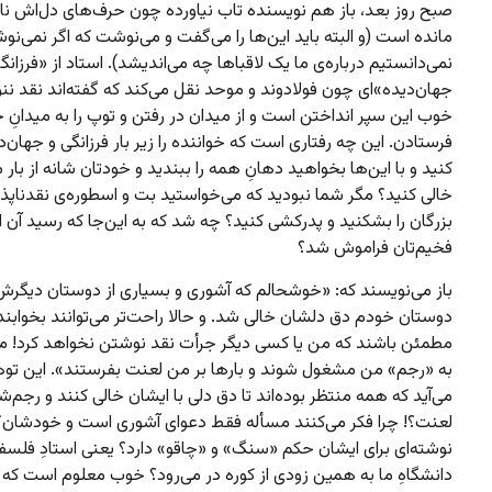
صبح روز بعد، باز هم نویسنده تاب نیاورده چون حرف‌های دل‌اش نا
مانده است (و البته باید این‌ها را می‌گفت و می‌نوشت که اگر نمی‌ن
نمی‌دانستیم درباره‌ی ما یک لاقباها چه می‌اندیشد). استاد از «فرزانگ
جهان‌دیده»ای چون فولادوند و موحد نقل می‌کند که گفته‌اند نقد ن
خوب این سپر انداختن است و از میدان در رفتن و توپ را به میدانِ 
فرستادن. این چه رفتاری است که خواننده را زیر بار فرزانگی و جهان‌
کنید و با این‌ها بخواهید دهانِ همه را ببندید و خودتان شانه از با
خالی کنید؟ مگر شما نبودید که می‌خواستید بت و اسطوره‌ی نقدناپذی
بزرگان را بشکنید و پدرکشی کنید؟ چه شد که به این‌جا که رسید آن 
فخیم‌تان فراموش شد؟
باز می‌نویسند که: «خوشحالم که آشوری و بسیاری از دوستان دیگرش
دوستان خودم دق دلشان خالی شد. و حالا راحت‌تر می‌توانند بخوابند
مطمئن باشند که من یا کسی دیگر جرأت نقد نوشتن نخواهد کرد! می‌
به «رجم» من مشغول شوند و بارها بر من لعنت بفرستند». این توه
می‌آید که همه منتظر بوده‌اند تا دق دلی با ایشان خالی کنند و رجم‌ش
لعنت؟! چرا فکر می‌کنند مسأله فقط دعوای آشوری است و خودشان؟
نوشته‌ای برای ایشان حکم «سنگ» و «چاقو» دارد؟ یعنی استادِ فلسف
دانشگاهِ ما به همین زودی از کوره در می‌رود؟ خوب معلوم است که