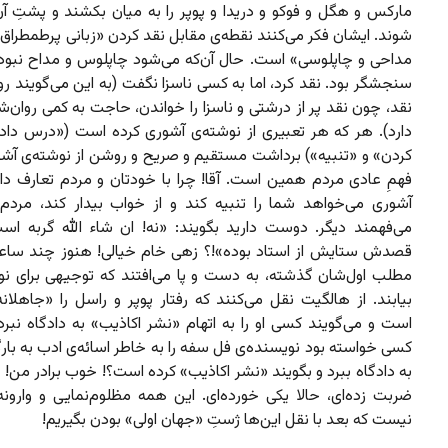
مارکس و هگل و فوکو و دریدا و پوپر را به میان بکشند و پشتِ آن
شوند. ایشان فکر می‌کنند نقطه‌ی مقابل نقد کردن «زبانی پرطمطراق و
مداحی و چاپلوسی» است. حال آن‌که می‌شود چاپلوس و مداح نبود 
سنجشگر بود. نقد کرد، اما به کسی ناسزا نگفت (به این می‌گویند ر
نقد، چون نقد پر از درشتی و ناسزا را خواندن، حاجت به کمی روان
دارد). هر که هر تعبیری از نوشته‌ی آشوری کرده است («درس داد
کردن» و «تنبیه») برداشت مستقیم و صریح و روشن از نوشته‌ی آش
فهمِ عادی مردم همین است. آقا! چرا با خودتان و مردم تعارف دار
آشوری می‌خواهد شما را تنبیه کند و از خواب بیدار کند، مردم
می‌فهمند دیگر. دوست دارید بگویند: «نه! ان شاء الله گربه اس
قصدش ستایش از استاد بوده»!؟ زهی خام خیالی! هنوز چند ساعتی
مطلب اول‌شان گذشته، به دست و پا می‌افتند که توجیهی برای نوش
بیابند. از هالگیت نقل می‌کنند که رفتار پوپر و راسل را «جاهلان
است و می‌گویند کسی او را به اتهام «نشر اکاذیب» به دادگاه نبرد
کسی خواسته بود نویسنده‌ی فل سفه را به خاطر اسائه‌ی ادب به بارگ
به دادگاه ببرد و بگویند «نشر اکاذیب» کرده است؟!‌ خوب برادر من! 
ضربت زده‌ای، حالا یکی خورده‌ای. این همه مظلوم‌نمایی و وارونه‌
نیست که بعد با نقل این‌ها ژستِ «جهان اولی» بودن بگیریم!