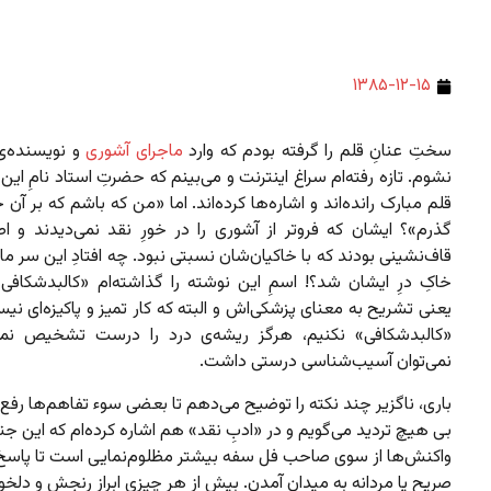
۱۳۸۵-۱۲-۱۵
سختِ عنانِ قلم را گرفته بودم که وارد
ماجرای آشوری
و نویسنده‌
نشوم. تازه رفته‌ام سراغ اینترنت و می‌بینم که حضرتِ استاد نامِ این 
قلم مبارک رانده‌اند و اشاره‌ها کرده‌اند. اما «من که باشم که بر آن 
گذرم»؟ ایشان که فروتر از آشوری را در خورِ نقد نمی‌دیدند و اص
قاف‌نشینی بودند که با خاکیان‌شان نسبتی نبود. چه افتادِ این سر ما ر
خاکِ درِ ایشان شد؟! اسمِ‌ این نوشته را گذاشته‌ام «کالبدشکافی»
یعنی تشریح به معنای پزشکی‌اش و البته که کار تمیز و پاکیزه‌ای نیس
«کالبدشکافی» نکنیم، هرگز ریشه‌ی درد را درست تشخیص نمی
نمی‌توان آسیب‌شناسی درستی داشت.
باری، ناگزیر چند نکته را توضیح می‌دهم تا بعضی سوء تفاهم‌ها رف
بی هیچ تردید می‌گویم و در «ادبِ نقد» هم اشاره کرده‌ام که این 
واکنش‌ها از سوی صاحب فل سفه بیشتر مظلوم‌نمایی است تا پاسخ
صریح یا مردانه به میدان آمدن. بیش از هر چیزی ابراز رنجش و دلخ