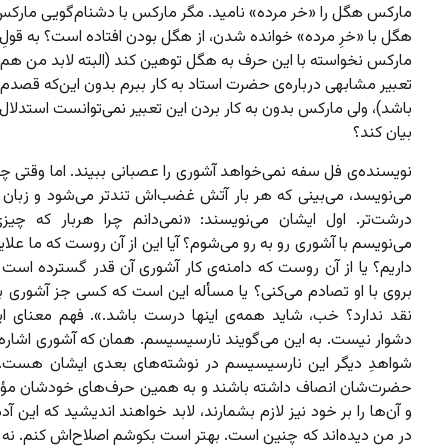
مارکس هگل را «خر مرده» نامید. مگر مارکس با دشنام‌گویی مارک
هگل با «خرِ مرده»‌ خوانده شدن، از هگل بودن افتاده است؟ به قولِ
مارکس نخواسته با این حرف به هگل توهین کند (البته لابد من هم م
تعبیر مشابهی درباره‌ی حضرت استاد به کار ببرم بدون این‌که قصدم
باشد)، ولی مارکس بدون به کار بردن این تعبیر نمی‌توانست استدلال‌
بیان کند؟
نویسنده‌ی فل سفه نمی‌خواهد آشوری را عصبانی ببیند. اما وقتی چ
می‌نویسد، می‌بینی که هر بار آتش غضب‌اش تندتر می‌شود و زبان و
درشت‌تر. اول ایشان می‌نویسند: «نمی‌دانم چرا هربار که چیزی
می‌نویسم با آشوری رو به رو می‌شوم؟ آیا این از آن روست که ما علا
داریم؟ یا از آن روست که دامنه‌ی کار آشوری آن قدر گسترده است 
بروی با او تصادم می‌کنی؟ یا مسأله این است که کسی جز آشوری بر
نقد ندارد؟ خب، شاید همه‌ی اینها درست باشد.». فهم معنای ای
دشوار نیست. به این می‌گویند نارسیسیسم. همان که آشوری اشاره ک
شواهدِ دیگر این نارسیسیسم در نوشته‌های بعدی ایشان هست.
حضرت‌شان انصاف داشته باشند و به همین حرف‌های خودشان مؤ
و آن‌ها را بر خود نیز لازم بشمارند، لابد خواهند اندیشید که این آد
در من دیده‌اند که چنین است. بهتر است بکوشم اصلاح‌اش کنم. نه ا