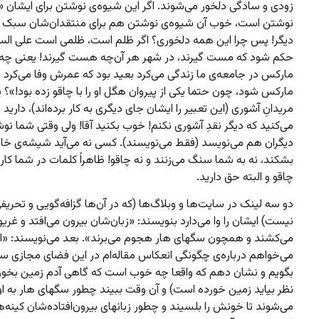
زودی و سادگی دلخور می‌شوند. اگر این شیوه‌ی نوشتن برای ایشان
نوشتن است، خوب آن شیوه‌ی نوشتن هم برای منتقدان‌شان سبک
دیگر!‌ پس چرا این همه دلخوری؟ اگر ظلم است، ظلمی است علی السو
حکم شود که مست گیرند، در شهر هر آن‌چه هست گیرند! یعنی چه ک
مارکس در جامعه‌ی ما زندگی می‌کرد بعید بود که عمرش وفا می‌کرد تا
مارکس شود، چون حتما یکی از پیروان هگل او را با چاقو زده بود!»؟ 
مریدانِ آشوری (این تعبیر را ایشان جای دیگری به کار برده‌اند)، دارید 
می‌کنید که دیگر نقدِ آشوری نکنم! خوب بکنید آقا! ولی وقتی شما نوش
دیگران هم می‌نویسد (فقط می‌نویسند). کسی نه می‌آید شیشه‌ی خانه‌
بشکند، نه به شما سنگ می‌زنند و نه چاقو! ظاهراً کلمات در شما کارگر
چاقو و البته حق دارید.
دو سه لینک در سایت‌ها و وبلاگ‌ها (که در آن‌ها گزافه‌گویی و تحری
نیست)‌ ایشان را وا می‌دارد بنویسند: «زبان‌شان بیرون می‌افتد و غری
می‌کشند و همچون سگهای هار هجوم می‌برند». بعد می‌نویسند: 
می‌خواهم درباره‌ی چگونگی انعکاس مقاله‌‌ام در این فضای مجازی 
بگویم و نشان دهم که واقعا چه خوب است که گاهی آدم زمین بخورد 
نظر بیاید زمین خورده است) و آن وقت ببیند چطور سگهای هار به او
می‌شوند تا خونش را بلسیند و چطور زبانهای بیرون‌افتاده‌شان کینه‌