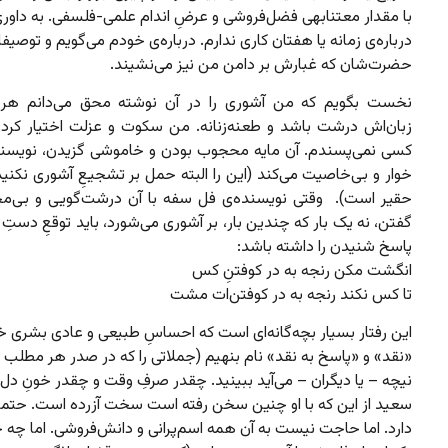
با مقدار معتنابهی فضل‌فروشی و عرضِ‌ اندام علمی-فلسفی. به داوری
درباره‌ی زمانه یا هفتان کاری ندارم. درباره‌ی خودم می‌گویم و توصیفات
حضرت‌شان که غبارش بر دامن من نیز می‌نشیند.
نخست بگویم که من آشوری را در آن نوشته محق می‌دانم هر ا
زبان‌اش درشت باشد و طعنه‌زنانه. من سکوت و عزلت اختیار کردن 
کسی نمی‌پسندم. آن مایه‌ محجوب بودن و خاموشی گزیدن، نویسندگ
خوار و بی‌خاصیت می‌کند (این را البته حمل بر تشجیعِ آشوری نکنید؛ 
حقیر است). وقتی نویسنده‌ی فل سفه با آن درشت‌گویی و بی‌م
گفتن، نه یک بار که چندین بار، بر آشوری می‌شورد، باید توقعِ دستِ 
پاسخ شنیدن را داشته باشد:
انگشت مکن رنجه به در کوفتنِ کس
تا کس نکند رنجه به در کوفتن‌ات مشت
این رفتار بسیار بچه‌گانه‌ای است که احساسِ طبیعی و عادی بشری خو
«نقد» و «پاسخ به نقد» نام بنهیم (جملاتی را که در صدر هر مطلب ا
نیچه – یا دیگران – می‌آید ببینید. چقدر صرفِ وقت و چقدر خونِ دل 
سعید از این که با او چنین سخن رفته است سخت آزرده است. حتماً 
دارد. اما حاجت نیست به آن همه اسم‌پرانی و دانش‌فروشی. اما چه چا