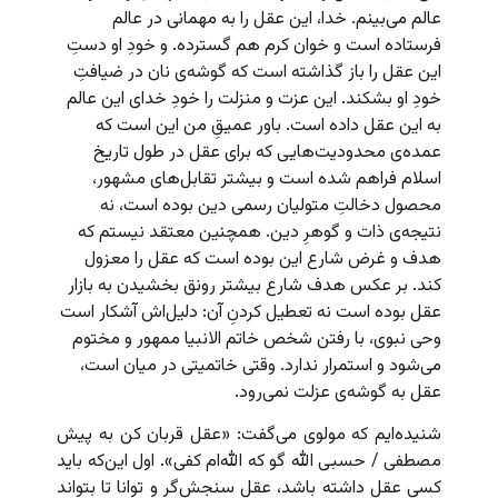
عالم می‌بینم. خدا، این عقل را به مهمانی در عالم
فرستاده است و خوان کرم هم گسترده. و خودِ او دستِ‌
این عقل را باز گذاشته است که گوشه‌ی نان در ضیافتِ‌
خودِ او بشکند. این عزت و منزلت را خودِ خدای این عالم
به این عقل داده است. باور عمیقِ من این است که
عمده‌ی محدودیت‌هایی که برای عقل در طول تاریخ
اسلام فراهم شده است و بیشتر تقابل‌های مشهور،
محصول دخالتِ متولیان رسمی دین بوده است، نه
نتیجه‌ی ذات و گوهرِ دین. همچنین معتقد نیستم که
هدف و غرض شارع این بوده است که عقل را معزول
کند. بر عکس هدف شارع بیشتر رونق بخشیدن به بازار
عقل بوده است نه تعطیل کردنِ آن: دلیل‌اش آشکار است
وحی نبوی، با رفتن شخص خاتم الانبیا ممهور و مختوم
می‌شود و استمرار ندارد. وقتی خاتمیتی در میان است،
عقل به گوشه‌ی عزلت نمی‌رود.
شنیده‌ایم که مولوی می‌گفت: «عقل قربان کن به پیش
مصطفی / حسبی‌ الله گو که الله‌ام کفی». اول این‌که باید
کسی عقل داشته باشد، عقل سنجش‌گر و توانا تا بتواند