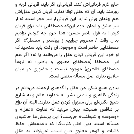
جای لازم قربانی‌اش کند. قربانی‌ای اگر باید، قربانی فربه و
زورمند باید. آن که عقلی توانا ندارد، قربان کردن عقل‌اش
هم چندان وزنی ندارد. این قربانی از سر عجز است، نه از
سرِ عشق و ایمان. دوم این‌که مصطفایی باید برای قربان
کردن! به قول ناصر خسرو: «ما جرم چه کردیم نزادیم
بدان وقت / محروم چراییم ز پیغمبر و مضطر؟». اگر
مصطفایی حاضر است و موجود، آن وقت باید سنجید که
او خود این قربانی کردن عقل را می‌طلبد یا نه؟ اگر هم
این مصطفا (مصطفای معنوی و باطنی؛ نه لزوماً
مصطفای ظاهری) موجود نیست و حضوری در میان
خلایق ندارد، اصل مسأله منتفی است.
بدون هیچ شکی من عقل را گوهری ارجمند می‌دانم در
زندگی ظاهری و باطنی بشر. نه خداوند عالم و نه شارع
هیچ انگیزه‌ای برای معزول کردن عقل ندارند. البته آن نزاع
پر تناقض همیشه پیش می‌آید که تفاوت «عقل» و
«وسوسه و شیطنت» چی‌ست؟ این پرسش‌ها حاشیه‌ی
مسأله است. دین اقلی کثرت‌گرا که دغدغه‌اش حفظ
ذاتیات و گوهر معنوی دین است، نمی‌تواند به عقل