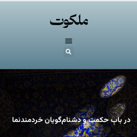
در بابِ حکمت و دشنام‌گویان خردمندنما