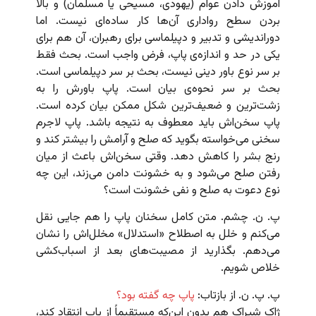
آموزش دادن عوام (یهودی، مسیحی یا مسلمان) و بالا
بردن سطح رواداری آن‌ها کار ساده‌ای نیست. اما
دوراندیشی و تدبیر و دپیلماسی برای رهبران، آن هم برای
یکی در حد و اندازه‌ی پاپ، فرض واجب است. بحث فقط
بر سر نوع باور دینی نیست، بحث بر سر دپیلماسی است.
بحث بر سر نحوه‌ی بیان است. پاپ باورش را به
زشت‌ترین و ضعیف‌ترین شکل ممکن بیان کرده است.
پاپ سخن‌اش باید معطوف به نتیجه باشد. پاپ لاجرم
سخنی می‌خواسته بگوید که صلح و آرامش را بیشتر کند و
رنج بشر را کاهش دهد. وقتی سخن‌اش باعث از میان
رفتن صلح می‌شود و به خشونت دامن می‌زند، این چه
نوع دعوت به صلح و نفی خشونت است؟
پ. ن. چشم. متن کامل سخنان پاپ را هم جایی نقل
می‌کنم و خلل به اصطلاح «استدلال» مخلل‌اش را نشان
می‌دهم. بگذارید از مصیبت‌های بعد از اسباب‌کشی
خلاص شویم.
پ. پ. ن. از بازتاب:
پاپ چه گفته بود؟
ژاک شیراک هم بدون این‌که مستقیماً از پاپ انتقاد کند،