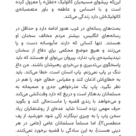
این‌که پیشوای مسیحیان کاتولیک «عقل» را معزول کرده
است و با احساس و عاطفه و باور متعصبانه‌ی
کاتولیک‌اش دارد زندگی می‌کند.
بحث‌های رسانه‌ای در غرب هنوز ادامه دارد و حداقل در
رسانه‌های انگلیس، بیشتر مردم مخالف سخنان او
هستند. تنها کسانی که دارند مأیوسانه دست و پا
می‌زنند و هیچ موضع محکمی برای دفاع از سخنان
نیندیشیده‌ی پاپ ندارد، پیروان بی‌نوای او هستند که باید
پاسخگوی بی‌تدبیری و بی‌خردی رهبرشان باشند. من داغ
ننگ بر پاپ نمی‌زنم. پاپ انسان است. خطا می‌کند. باید
به خطای‌اش اذعان کند و مقیاس خطای خود را هم در
نظر بگیرد. پاپ یک عذرخواهی جدی و صمیمانه به
مسلمانان بدهکار است و دریغ که دارد وقت‌کشی می‌کند
و می‌خواهد با رندی قضیه را ماست‌مالی کند و بگوید
حرف مهمی نزده است! شاید عده‌‌ای از روشنفکران زیاد
سخن پاپ را به چیزی نینگارند (کی شود خورشید از پف
منطمس؟!)، اما مسلماً مسلمانان عامی (عامی در هر
دینی هست)، به این سادگی با قضیه برخورد نمی‌کنند.