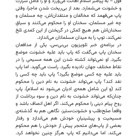
قول – به پیامبر اسلام اهانت می‌ورزد و او را عامل شرارت
و خشونت می‌شمارد. بعد از بی‌ریخت شدنِ ماجرا، وقتی
پاپ می‌فهمد که مخالفان و منتقدان‌اش، چه مسلمان و
چه غیر مسلمان، سخنان او را محکوم می‌کنند و سیاقِ
سخنان‌اش هم هیچ کمکی در گریختن از این کمدی تلخ
نمی‌کند، توپ را به میدان مسلمانان می‌اندازد.
در برنامه‌ی خبر تلویزیون بی‌بی‌سی، یکی از مدافعان
سخنان پاپ می‌گفت که پاپ باید علیه خشونت موضع
بگیرد. او نمی‌تواند کشته شدن این همه مسیحی را در
نقاط مختلف جهان نادیده بگیرد. راست می‌گوید. اما پاپ
باید علیه چه کسی موضع بگیرد؟ پاپ باید چه کسی را
نقد کند؟ پاپ می‌تواند خشونت به نام دین را محکوم
کند (و این شامل همه‌ی ادیان می‌شود نه اسلام). پاپ
چنان‌که می‌تواند خشونت به نام دین و سوء برداشت از
روح پیام دینی را محکوم می‌‌کند،‌ اگر اهل انصاف باشد و
واقعاً صلح‌طلب و خشونت‌ستیز، نگاهی هم به گذشته‌ی
مسیحیت و پیشینیانِ‌ خودش هم می‌اندازد و رفتار
بعضی از پاپ‌های متحجر پیش از خودش را هم محکوم
می‌‌کند. اما می‌دانیم که پاپ هرگز چنین نخواهد کرد.