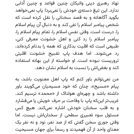
نهاد رهبری دینی واتیکان چنین قواعد و چنین آدابی
ندارد. این تیغ دسته‌ی خودش را نمی‌برد! پاپ نمی‌خواهد
بگوید آگاهانه و به قصد سخنانی را نقل کرده است که
شخص پیامبر اسلام را نفی کند و به دنبالِ آن پیام اسلام
را. درست است. وقتی نفسِ اسلام را، تمام پیام اسلام را،‌
پیامبر اسلام را رد کنی و اهل خشونت معرفی کنی،
طبیعی است که اقلیت بدکاری که همه را بدنام کرده‌اند،
رد می‌شوند. اما هدف پاپ تقبیح خشونت اقلیتی
تروریست نبوده است. او خواسته از این بهانه استفاده
کند و بغض‌اش را نسبت به اسلام نشان دهد.
من نمی‌توانم باور کنم که پاپ اهل معنویت باشد، به
پیام «مسیح»، چنان که خود مسیحیان می‌گویند باور
داشته باشد و چهره‌ای هولناک از «محمد» ترسیم کند.
غریب‌تر این‌که پاپ با وقاحت بر حرف خویش پا می‌فشارد
و به قلب سخنان‌ خودش اشاره نمی‌کند. هیچ کس
مسئول سوء‌ تعبیری سطحی از سخنان‌اش نیست. اما
وقتی جوری سخن گفتی که از صد نفر، نود و نه نفر یک
معنای واحد از آن فهمیدند و رسماً‌ برای جهان مسیحیت