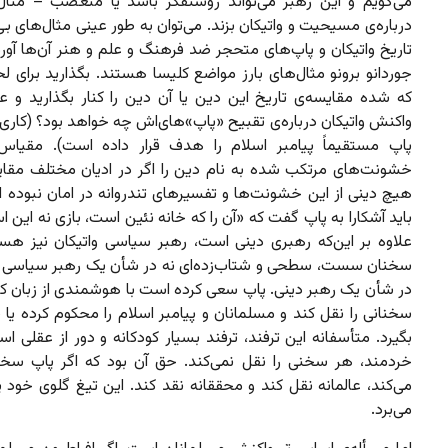
می‌گویم و این رهبر می‌تواند روشنفکر باشد یا متعصب – مثا
درباره‌ی مسیحیت و واتیکان بزند. می‌توان به طور عینی مثال‌های بی
تاریخ واتیکان و پاپ‌های متحجر ضد فرهنگ و علم و هنر آن‌ها آورد.
جوردانو برونو مثال‌های بارز مواضع کلیسا هستند. بگذارید برای 
که شده مقایسه‌ی تاریخ این دین یا آن دین را کنار بگذارید و عینا
واکنش واتیکان درباره‌ی تقبیح «پاپ»های‌اش چه خواهد بود؟ (کاری 
پاپ مستقیماً‌ پیامبر اسلام را هدف قرار داده است). مقیاس
خشونت‌های مرتکب شده به نام دین را اگر در ادیان مختلف مقای
هیچ دینی از این خشونت‌ها و تفسیرهای تندروانه در امان نبوده
باید آشکارا به پاپ گفت که «آن را که خانه نئین است،‌ بازی نه این 
علاوه بر این‌که رهبری دینی است، رهبر سیاسی واتیکان نیز ه
سخنان سست، سطحی و شتاب‌زده‌ای نه در شأن یک رهبر سیاسی 
در شأن یک رهبر دینی. پاپ سعی کرده است با هوشمندی از زبان 
سخنانی را نقل کند و مسلمانان و پیامبر اسلام را محکوم کرده یا
بگیرد. متأسفانه این ترفند، ترفند بسیار کودکانه و دور از عقلی ا
خردمند، هر سخنی را نقل نمی‌کند. حق آن بود که اگر پاپ سخن
می‌کند، عالمانه نقل کند و محققانه نقد کند. این تیغ گلوی خود 
می‌برد.