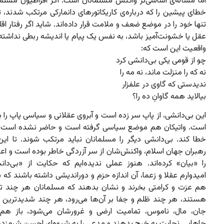
اما مسأله‌ی اساسی‌تر واکنش مسلمانان است. اگر افراطیون مسلم
خطای پیشین را که درباره‌ی کاریکاتورهای دانمارکی مرتکب شدند، تک
تنها خود را در موضع ضعف و ملامت قرار داده‌اند. شاید اگر رفتار اقلی
عقل یا خشونت‌آمیز باشد، به نفس یک پیام یا اندیشه ربطی نداشته 
واقعیت این است که:
چو از قومی یکی بی‌دانشی کرد
نه که را منزلت ماند، نه مه را
ندیدستی که گاوی در علفزار
بیالاید همه گاوانِ ده را؟
این بی‌دانشی،‌ از پاپ سر زده است و آبروی عقلانی و سیاسی پاپ را به
است. واتیکان هم موضع سیاسی گرفته است و حاضر نشده است ا
خطا کند. بی‌دانشی دیگر را مسلمانان نباید مرتکب شوند. تا این‌
رهبران جهان اسلام، واکنش‌شان از سر آزردگی خاطر بوده است و اع
را «بیان» کرده‌اند. هنوز عملی ندیده‌ایم که حکایت از «بی‌دان
امیدوارم عقلا و زعما، آن اندازه حزم و دوراندیشی داشته باشند که ب
هم عزت و کرامتی بخرند و نشان بدهند که مسلمانان هر چند 
هستند، هر چند ظلم و جفا بر آن‌ها می‌رود، هر چند شدیدترین 
جان،‌ مال،‌ ناموس، تمامیت ارضی و غرورشان می‌شود،‌ باز هم م
جاهایی نجابت به خرج بدهند و مدعی را به شیوه‌ای احسن شرم‌زده